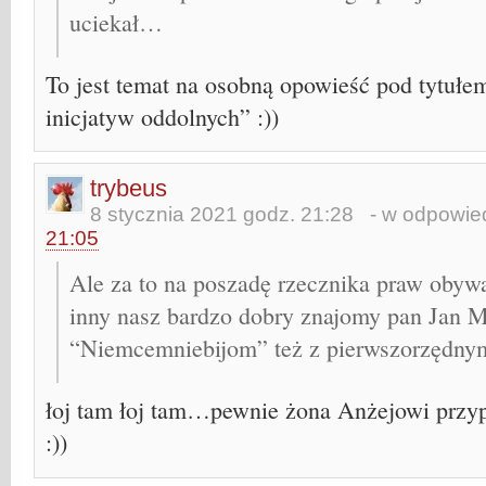
uciekał…
To jest temat na osobną opowieść pod tytułem
inicjatyw oddolnych” :))
trybeus
8 stycznia 2021 godz. 21:28
- w odpowied
21:05
Ale za to na poszadę rzecznika praw obywa
inny nasz bardzo dobry znajomy pan Jan M
“Niemcemniebijom” też z pierwszorzędnym
łoj tam łoj tam…pewnie żona Anżejowi przy
:))