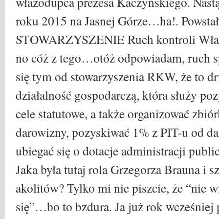
włazodupca prezesa Kaczyńskiego. Nastą
roku 2015 na Jasnej Górze…ha!. Powsta
STOWARZYSZENIE Ruch kontroli Wła
no cóż z tego…otóż odpowiadam, ruch 
się tym od stowarzyszenia RKW, że to 
działalność gospodarczą, która służy po
cele statutowe, a także organizować zbió
darowizny, pozyskiwać 1% z PIT-u od da
ubiegać się o dotacje administracji publi
Jaka była tutaj rola Grzegorza Brauna i 
akolitów? Tylko mi nie piszcie, że “nie w
się”…bo to bzdura. Ja już rok wcześniej