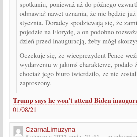
spotkaniu, ponieważ aż do późnego czwar
odmawiał nawet uznania, że nie będzie już
stycznia. Doradcy spodziewają się, że zam
pojedzie na Florydę, a on podobno rozważa
dzień przed inauguracją, żeby mógł skorzy
Oczekuje się, że wiceprezydent Pence weź
wydarzeniu w jakimś charakterze, podało 
chociaż jego biuro twierdziło, że nie zosta
zaproszony.
Trump says he won’t attend Biden inaugur
01/08/21
CzarnaLimuzyna
8 stycznia 2021 godz. 21:41
- w odpowied