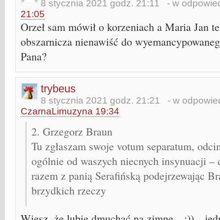
8 stycznia 2021 godz. 21:11
- w odpowied
21:05
Orzeł sam mówił o korzeniach a Maria Jan t
obszarnicza nienawiść do wyemancypowaneg
Pana?
trybeus
8 stycznia 2021 godz. 21:21
- w odpowied
CzarnaLimuzyna 19:34
2. Grzegorz Braun
Tu zgłaszam swoje votum separatum, odcina
ogólnie od waszych niecnych insynuacji – 
razem z panią Serafińską podejrzewając Br
brzydkich rzeczy
Wiesz, że lubię dmuchać na zimne…:))…jed