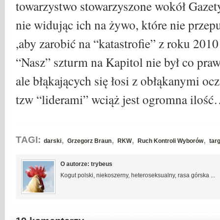
towarzystwo stowarzyszone wokół Gazety
nie widując ich na żywo, które nie przepu
,aby zarobić na “katastrofie” z roku 20
“Nasz” szturm na Kapitol nie był co pra
ale błąkających się łosi z obłąkanymi oc
tzw “liderami” wciąż jest ogromna iloś
,
,
,
,
TAGI:
darski
Grzegorz Braun
RKW
Ruch Kontroli Wyborów
tar
O autorze: trybeus
Kogut polski, niekoszerny, heteroseksualny, rasa górska ...