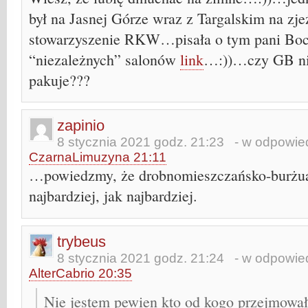
był na Jasnej Górze wraz z Targalskim na zj
stowarzyszenie RKW…pisała o tym pani Boc
“niezależnych” salonów
link
…:))…czy GB nie
pakuje???
zapinio
8 stycznia 2021 godz. 21:23
- w odpowied
CzarnaLimuzyna 21:11
…powiedzmy, że drobnomieszczańsko-burżuaz
najbardziej, jak najbardziej.
trybeus
8 stycznia 2021 godz. 21:24
- w odpowied
AlterCabrio 20:35
Nie jestem pewien kto od kogo przejmował