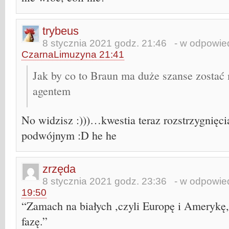
trybeus
8 stycznia 2021 godz. 21:46
- w odpowied
CzarnaLimuzyna 21:41
Jak by co to Braun ma duże szanse zosta
agentem
No widzisz :)))…kwestia teraz rozstrzygnięci
podwójnym :D he he
zrzęda
8 stycznia 2021 godz. 23:36
- w odpowied
19:50
“Zamach na białych ,czyli Europę i Amerykę
fazę.”