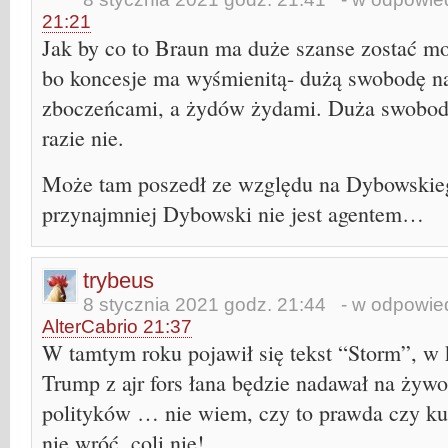
21:21
Jak by co to Braun ma duże szanse zostać m
bo koncesje ma wyśmienitą- dużą swobodę 
zboczeńcami, a żydów żydami. Duża swoboda
razie nie.
Może tam poszedł ze względu na Dybowskie
przynajmniej Dybowski nie jest agentem…
trybeus
8 stycznia 2021 godz. 21:44
- w odpowied
AlterCabrio 21:37
W tamtym roku pojawił się tekst “Storm”, w 
Trump z ajr fors łana będzie nadawał na żywo
polityków … nie wiem, czy to prawda czy ku
nie wróć, coli nie!