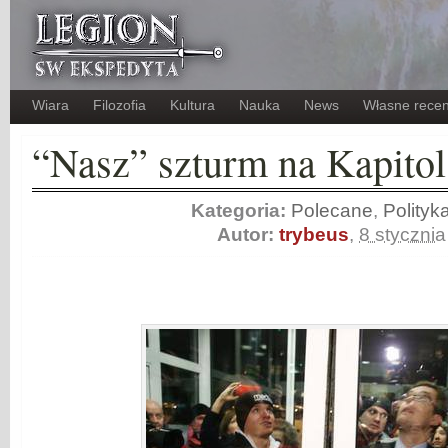
Wiara
Filozofia
Kultura
Nauka
News
Własne recen
“Nasz” szturm na Kapit
Kategoria:
Polecane
,
Polityk
Autor:
trybeus
,
8 styczni