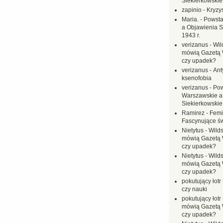
Siekierkowskie 
zapinio
-
Kryzys
Maria.
-
Powsta
a Objawienia S
1943 r.
verizanus
-
Wil
mówią Gazetą 
czy upadek?
verizanus
-
Ant
ksenofobia
verizanus
-
Pow
Warszawskie a
Siekierkowskie 
Ramirez
-
Femi
Fascynujące ś
Nietytus
-
Wilds
mówią Gazetą 
czy upadek?
Nietytus
-
Wilds
mówią Gazetą 
czy upadek?
pokutujący łotr
czy nauki
pokutujący łotr
mówią Gazetą 
czy upadek?