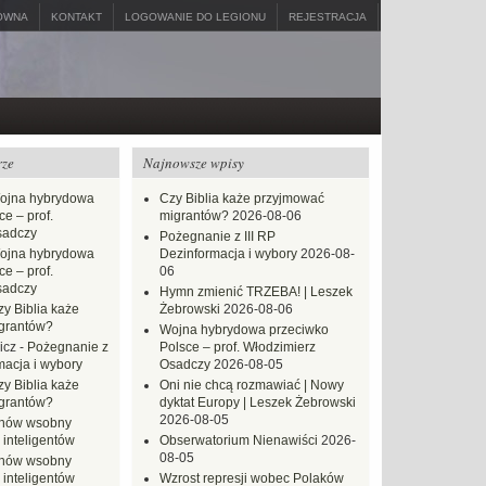
ÓWNA
KONTAKT
LOGOWANIE DO LEGIONU
REJESTRACJA
rze
Najnowsze wpisy
ojna hybrydowa
Czy Biblia każe przyjmować
e – prof.
migrantów?
2026-08-06
sadczy
Pożegnanie z III RP
ojna hybrydowa
Dezinformacja i wybory
2026-08-
e – prof.
06
sadczy
Hymn zmienić TRZEBA! | Leszek
zy Biblia każe
Żebrowski
2026-08-06
grantów?
Wojna hybrydowa przeciwko
icz
-
Pożegnanie z
Polsce – prof. Włodzimierz
macja i wybory
Osadczy
2026-08-05
zy Biblia każe
Oni nie chcą rozmawiać | Nowy
grantów?
dyktat Europy | Leszek Żebrowski
2026-08-05
hów wsobny
 inteligentów
Obserwatorium Nienawiści
2026-
08-05
hów wsobny
 inteligentów
Wzrost represji wobec Polaków