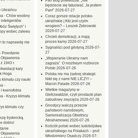
Pan Bóg powiedział: „Nie
będziecie się tatuować. Ja jestem
o Ukraińcu
Pan!”
2026-07-27
na
-
Chów wsobny
Coraz gorsze relacje polsko-
 inteligentów
ukraińskie | Kto jest czyim
wrogiem? – Leszek Żebrowski
Obóz Świętych” i
2026-07-27
opy wobec zalewu
Chcieli demokracji, a mają
proces karny
2026-07-27
ch to naprawdę nie
Sygnaliści pod gilotyną
2026-07-
27
-
Powstanie
 Objawienia
„Wspieranie Ukrainy nam
z 1943 r.
zagraża”. O możliwym rozbiorze
Polski
2026-07-26
likwidacji kary
ek Hoga
Polska nie ma żadnej strategii.
Nikt się z nami NIE LICZY! –
 klimatu czy nauki
Marcin Palade
2026-07-26
na
-
Wielkie magazyny w
 i ksenofobia
Gietrzwałdzie, czyli prostacki plan
na
-
Kryzys klimatu
zabudowy zwycięża
2026-07-26
Gnostycy walczą przeciw
ys klimatu czy
państwom narodowym,
Samorealizacja Obietnicy
szę trydencką.
Abrahamowej
2026-07-26
e dobro!
Kościół polski wobec ludobójstwa
tanie
ukraińskiego na Polakach – prof.
 Objawienia
Włodzimierz Osadczy
2026-07-