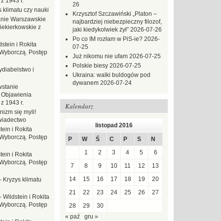
z 1943 r.
26
 klimatu czy nauki
Krzysztof Szczawiński „Platon –
nie Warszawskie
najbardziej niebezpieczny filozof,
iekierkowskie z
jaki kiedykolwiek żył”
2026-07-26
Po co IM rozłam w PiS-ie?
2026-
dstein i Rokita
07-25
Wyborczą. Postęp
Już nikomu nie ufam
2026-07-25
Polskie biesy
2026-07-25
ydiabelstwo i
Ukraina: walki buldogów pod
dywanem
2026-07-24
stanie
 Objawienia
z 1943 r.
Kalendarz
nizm się myli!
wiadectwo
listopad 2016
tein i Rokita
Wyborczą. Postęp
P
W
Ś
C
P
S
N
1
2
3
4
5
6
tein i Rokita
Wyborczą. Postęp
7
8
9
10
11
12
13
14
15
16
17
18
19
20
-
Kryzys klimatu
21
22
23
24
25
26
27
-
Wildstein i Rokita
Wyborczą. Postęp
28
29
30
« paź
gru »