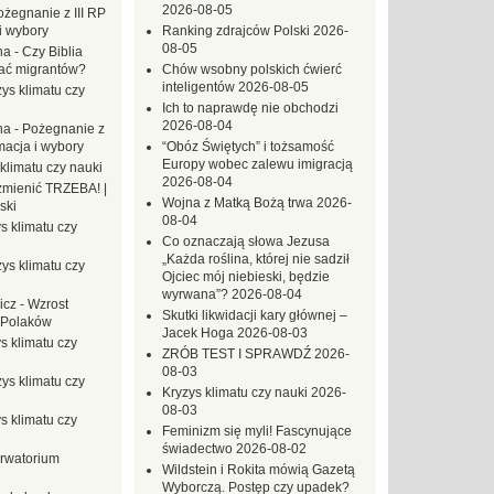
2026-08-05
ożegnanie z III RP
i wybory
Ranking zdrajców Polski
2026-
08-05
na
-
Czy Biblia
ać migrantów?
Chów wsobny polskich ćwierć
inteligentów
2026-08-05
ys klimatu czy
Ich to naprawdę nie obchodzi
2026-08-04
na
-
Pożegnanie z
macja i wybory
“Obóz Świętych” i tożsamość
Europy wobec zalewu imigracją
klimatu czy nauki
2026-08-04
mienić TRZEBA! |
Wojna z Matką Bożą trwa
2026-
ski
08-04
s klimatu czy
Co oznaczają słowa Jezusa
„Każda roślina, której nie sadził
ys klimatu czy
Ojciec mój niebieski, będzie
wyrwana”?
2026-08-04
icz
-
Wzrost
Skutki likwidacji kary głównej –
 Polaków
Jacek Hoga
2026-08-03
s klimatu czy
ZRÓB TEST I SPRAWDŹ
2026-
08-03
ys klimatu czy
Kryzys klimatu czy nauki
2026-
08-03
s klimatu czy
Feminizm się myli! Fascynujące
świadectwo
2026-08-02
rwatorium
Wildstein i Rokita mówią Gazetą
Wyborczą. Postęp czy upadek?