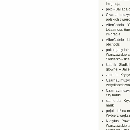
imigracją
piko
-
Ballada 
CzarnaLimuzy
polskich ćwierć
AlterCabrio
-
“
tożsamość Eur
imigracją
AlterCabrio
-
I
obchodzi
pokutujący łotr
Warszawskie a
Siekierkowskie 
katolik
-
Skutki 
głównej – Jac
zapinio
-
Kryzys
CzarnaLimuzy
Antydiabelstwo
CzarnaLimuzy
czy nauki
stan orda
-
Kryz
nauki
pejot
-
Idź na m
Wybierz większ
Nietytus
-
Pows
Warszawskie a