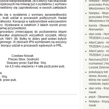
Nietytus
-
Wojn
przeciwko Polsc
Włodzimierz O
Nietytus
-
Wojn
przeciwko Polsc
Włodzimierz O
karola
-
Obserw
Nienawiści
stan orda
-
Hym
TRZEBA! | Les
AlterCabrio
-
H
TRZEBA! | Les
AlterCabrio
-
H
TRZEBA! | Les
Nieznany2024
rozmawiać | No
Leszek Żebrow
pokutujący łotr
słowa Jezusa „
której nie sadzi
niebieski, będ
stan orda
-
Kryz
nauki
pejot
-
Obserwa
Nietytus
-
Kryzy
nauki