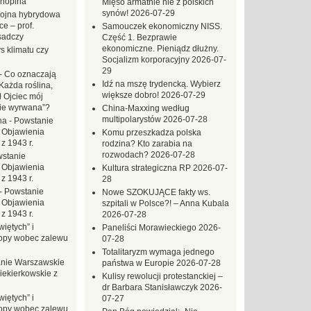
hopina
Mięso armatnie nie z polskich
synów!
2026-07-29
ojna hybrydowa
e – prof.
Samouczek ekonomiczny NISS.
sadczy
Część 1. Bezprawie
ekonomiczne. Pieniądz dłużny.
s klimatu czy
Socjalizm korporacyjny
2026-07-
29
-
Co oznaczają
Idź na mszę trydencką. Wybierz
Każda roślina,
większe dobro!
2026-07-29
ł Ojciec mój
zie wyrwana”?
China-Maxxing według
multipolarystów
2026-07-28
na
-
Powstanie
 Objawienia
Komu przeszkadza polska
z 1943 r.
rodzina? Kto zarabia na
rozwodach?
2026-07-28
stanie
 Objawienia
Kultura strategiczna RP
2026-07-
z 1943 r.
28
-
Powstanie
Nowe SZOKUJĄCE fakty ws.
 Objawienia
szpitali w Polsce?! – Anna Kubala
z 1943 r.
2026-07-28
iętych” i
Paneliści Morawieckiego
2026-
opy wobec zalewu
07-28
Totalitaryzm wymaga jednego
nie Warszawskie
państwa w Europie
2026-07-28
iekierkowskie z
Kulisy rewolucji protestanckiej –
dr Barbara Stanisławczyk
2026-
iętych” i
07-27
opy wobec zalewu