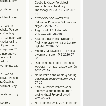
s klimatu czy
Część 2. Każdy Polak jest
kredytobiorcą! Totalitaryzm
ys klimatu czy
finansowy. PLN a PLS
2026-07-
31
s klimatu czy
ROZMOWY ODWAŻNYCH
Pytania w Pałacu w Ostromecku
na
-
Wojna
część 3
2026-07-30
eciwko Polsce –
Zagrożenia i świadomość
erz Osadczy
Polaków
2026-07-30
na
-
Co oznaczają
Strategia dla Polski. Debata: dr
Każda roślina,
Piotr Napierała kontra dr Leszek
ł Ojciec mój
Sykulski
2026-07-30
zie wyrwana”?
Mateusz Morawiecki – To nie ja
a hybrydowa
byłem premierem PiS
2026-07-
e – prof.
30
sadczy
Dzienniki Fauciego i renesans
ys klimatu czy
wycieku informacji z laboratoriów
2026-07-29
na
-
Wojna
Najnowsze dane obalają panikę
eciwko Polsce –
dotyczącą pożarów lasów
2026-
erz Osadczy
07-29
s klimatu czy
Komu w Polsce przeszkadza
medycyna komplementarna? –
ys klimatu czy
prof. Andrzej Frydrychowski
2026-07-29
eszcze o
Nie oddawaj życia za hulajnogę!