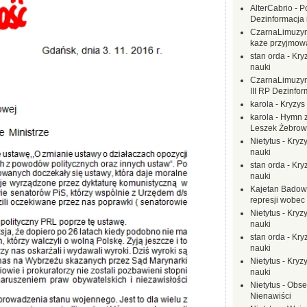
AlterCabrio
-
P
Dezinformacja 
CzarnaLimuzy
każe przyjmow
stan orda
-
Kryz
nauki
CzarnaLimuzy
III RP Dezinfor
karola
-
Kryzys 
karola
-
Hymn z
Leszek Żebrow
Nietytus
-
Kryzy
nauki
stan orda
-
Kryz
nauki
Kajetan Badow
represji wobec
Nietytus
-
Kryzy
nauki
stan orda
-
Kryz
nauki
Nietytus
-
Kryzy
nauki
Nietytus
-
Obse
Nienawiści