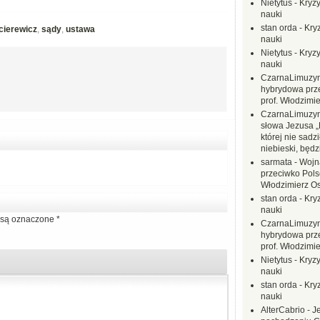
Nietytus
-
Kryzy
nauki
stan orda
-
Kryz
cierewicz
,
sądy
,
ustawa
nauki
Nietytus
-
Kryzy
nauki
CzarnaLimuzy
hybrydowa prz
prof. Włodzimi
CzarnaLimuzy
słowa Jezusa „
której nie sadzi
niebieski, będ
sarmata
-
Wojn
przeciwko Polsc
Włodzimierz O
stan orda
-
Kryz
nauki
są oznaczone
*
CzarnaLimuzy
hybrydowa prz
prof. Włodzimi
Nietytus
-
Kryzy
nauki
stan orda
-
Kryz
nauki
AlterCabrio
-
J