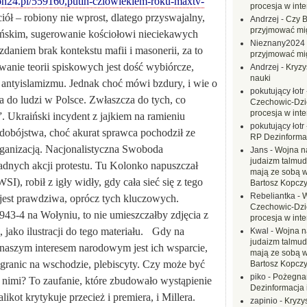
lon24.pl/559160,putin-czlowiekiem-roku-maxtv-
procesja w inte
ół – robiony nie wprost, dlatego przyswajalny,
Andrzej
-
Czy B
przyjmować mi
ańskim, sugerowanie kościołowi nieciekawych
Nieznany2024
daniem brak kontekstu mafii i masonerii, za to
przyjmować mi
anie teorii spiskowych jest dość wybiórcze,
Andrzej
-
Kryzy
nauki
antyislamizmu. Jednak choć mówi bzdury, i wie o
pokutujący łotr
ia do ludzi w Polsce. Zwłaszcza do tych, co
Czechowic-Dzie
procesja w inte
”.
Ukraiński incydent z jajkiem na ramieniu
pokutujący łotr
obójstwa, choć akurat sprawca pochodził ze
RP Dezinformac
rganizacją. Nacjonalistyczna Swoboda
Jans
-
Wojna na
judaizm talmud
adnych akcji protestu. Tu Kolonko napuszczał
mają ze sobą 
), robił z igły widły, gdy cała sieć się z tego
Bartosz Kopczy
Rebeliantka
-
W
 jest prawdziwa, oprócz tych kluczowych.
Czechowic-Dzie
943-4 na Wołyniu, to nie umieszczałby zdjęcia z
procesja w inte
 jako ilustracji do tego materiału.
Gdy na
Kwal
-
Wojna n
judaizm talmud
że naszym interesem narodowym jest ich wsparcie,
mają ze sobą 
 granic na wschodzie, plebiscyty. Czy może być
Bartosz Kopczy
piko
-
Pożegnan
 nimi? To zaufanie, które zbudowało wystąpienie
Dezinformacja 
kot krytykuje przecież i premiera, i Millera.
zapinio
-
Kryzys