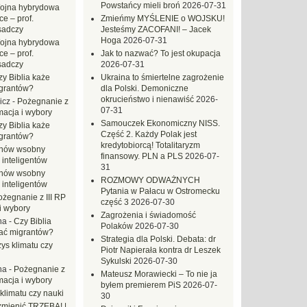
Powstańcy mieli broń
2026-07-31
ojna hybrydowa
e – prof.
Zmieńmy MYŚLENIE o WOJSKU!
sadczy
Jesteśmy ZACOFANI! – Jacek
Hoga
2026-07-31
ojna hybrydowa
e – prof.
Jak to nazwać? To jest okupacja
sadczy
2026-07-31
zy Biblia każe
Ukraina to śmiertelne zagrożenie
grantów?
dla Polski. Demoniczne
okrucieństwo i nienawiść
2026-
icz
-
Pożegnanie z
07-31
macja i wybory
Samouczek Ekonomiczny NISS.
zy Biblia każe
Część 2. Każdy Polak jest
grantów?
kredytobiorcą! Totalitaryzm
hów wsobny
finansowy. PLN a PLS
2026-07-
 inteligentów
31
hów wsobny
ROZMOWY ODWAŻNYCH
 inteligentów
Pytania w Pałacu w Ostromecku
ożegnanie z III RP
część 3
2026-07-30
i wybory
Zagrożenia i świadomość
na
-
Czy Biblia
Polaków
2026-07-30
ać migrantów?
Strategia dla Polski. Debata: dr
ys klimatu czy
Piotr Napierała kontra dr Leszek
Sykulski
2026-07-30
na
-
Pożegnanie z
Mateusz Morawiecki – To nie ja
macja i wybory
byłem premierem PiS
2026-07-
klimatu czy nauki
30
mienić TRZEBA! |