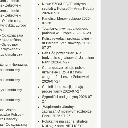
ymn zmienić
Nowe SZOKUJĄCE fakty ws.
zek Żebrowski
szpitali w Polsce?! – Anna Kubala
ymn zmienić
2026-07-28
zek Żebrowski
Paneliści Morawieckiego
2026-
-
Oni nie chcą
07-28
wy dyktat Europy |
Totalitaryzm wymaga jednego
ski
państwa w Europie
2026-07-28
-
Co oznaczają
Kulisy rewolucji protestanckiej –
Każda roślina,
dr Barbara Stanisławczyk
2026-
ł Ojciec mój
07-27
zie wyrwana”?
Pan Bóg powiedział: „Nie
ys klimatu czy
będziecie się tatuować. Ja jestem
Pan!”
2026-07-27
torium Nienawiści
Coraz gorsze relacje polsko-
s klimatu czy
ukraińskie | Kto jest czyim
wrogiem? – Leszek Żebrowski
s klimatu czy
2026-07-27
Chcieli demokracji, a mają
ys klimatu czy
proces karny
2026-07-27
Sygnaliści pod gilotyną
2026-07-
s klimatu czy
27
„Wspieranie Ukrainy nam
na
-
Wojna
zagraża”. O możliwym rozbiorze
eciwko Polsce –
Polski
2026-07-26
erz Osadczy
Polska nie ma żadnej strategii.
na
-
Co oznaczają
Nikt się z nami NIE LICZY! –