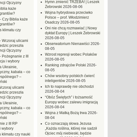
Hymn zmienić TRZEBA! | Leszek
ncji Ojczyzny
Żebrowski
2026-08-06
iblia każe
Wojna hybrydowa przeciwko
grantów?
Polsce – prof. Włodzimierz
-
Czy Biblia każe
Osadczy
2026-08-05
grantów?
Oni nie chcą rozmawiać | Nowy
s klimatu czy
dyktat Europy | Leszek Żebrowski
2026-08-05
-
Wczoraj ulicami
Obserwatorium Nienawiści
2026-
dzic przeszła
08-05
ncji Ojczyzny
Wzrost represji wobec Polaków
-
Pożegnanie z III
2026-08-05
ja i wybory
Ranking zdrajców Polski
2026-
 Ukrainie,
08-05
yczny, kabała – co
Chów wsobny polskich ćwierć
wspólnego? –
inteligentów
2026-08-05
ński
Ich to naprawdę nie obchodzi
czoraj ulicami
2026-08-04
dzic przeszła
ncji Ojczyzny
“Obóz Świętych” i tożsamość
Europy wobec zalewu imigracją
a Ukrainie,
2026-08-04
yczny, kabała – co
wspólnego? –
Wojna z Matką Bożą trwa
2026-
ński
08-04
ie z III RP
Co oznaczają słowa Jezusa
i wybory
„Każda roślina, której nie sadził
Ojciec mój niebieski, będzie
 klimatu czy nauki