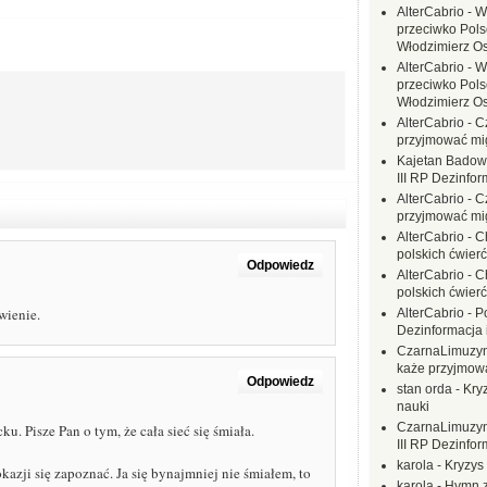
AlterCabrio
-
W
przeciwko Polsc
Włodzimierz O
AlterCabrio
-
W
przeciwko Polsc
Włodzimierz O
AlterCabrio
-
C
przyjmować mi
Kajetan Badow
III RP Dezinfor
AlterCabrio
-
C
przyjmować mi
AlterCabrio
-
C
polskich ćwierć
Odpowiedz
AlterCabrio
-
C
polskich ćwierć
wienie.
AlterCabrio
-
P
Dezinformacja 
CzarnaLimuzy
każe przyjmow
Odpowiedz
stan orda
-
Kryz
nauki
CzarnaLimuzy
 Pisze Pan o tym, że cała sieć się śmiała.
III RP Dezinfor
karola
-
Kryzys 
kazji się zapoznać. Ja się bynajmniej nie śmiałem, to
karola
-
Hymn z