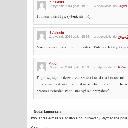
R.Zaleski
12 stycznia 2014 godz. 18:35
- w odpowiedzi do:
Migorr
To może pański prezydent, nie mój.
R.Zaleski
12 stycznia 2014 godz. 18:36
- w odpowiedzi do:
Antex 
Można jeszcze pewne sporo znaleźć. Polecam teksty, książk
Migorr
13 stycznia 2014 godz. 11:59
- w odpowiedzi do:
R.Zale
To proszę się nie dziwić, że tzw. środowiska salonowe ta
proszę się nie dziwić, że polskie państwo nie robi nic, by 
przecież twierdzą, że to “nie był ich prezydent”.
Dodaj komentarz
Twój adres e-mail nie zostanie opublikowany.
Wymagane pola 
Komentarz