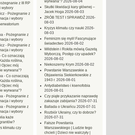
wyrwana”?
2026-08-04
ożegnanie z III RP
Skutki likwidacji kary głównej –
i wybory
Jacek Hoga
2026-08-03
icz
-
Pożegnanie z
ZRÓB TEST I SPRAWDŹ
2026-
macja i wybory
08-03
erwatorium
Kryzys klimatu czy nauki
2026-
08-03
na
-
Pożegnanie z
Feminizm się myli! Fascynujące
macja i wybory
świadectwo
2026-08-02
icz
-
Pożegnanie z
Wildstein i Rokita mówią Gazetą
macja i wybory
Wyborczą. Postęp czy upadek?
-
Co oznaczają
2026-08-02
Każda roślina,
Niekoszerny Krym
2026-08-02
ł Ojciec mój
zie wyrwana”?
Powstanie Warszawskie a
Objawienia Siekierkowskie z
na
-
Co oznaczają
1943 r.
2026-08-01
Każda roślina,
ł Ojciec mój
Antydiabelstwo i ksenofobia
zie wyrwana”?
2026-08-01
na
-
Pożegnanie z
Czy piąte przykazanie naprawdę
macja i wybory
zakazuje zabijania?
2026-07-31
na
-
Pożegnanie z
Ballada o Ukraińcu
2026-07-31
macja i wybory
Rozbiór Ukrainy, czy to dobrze?
blia każe
2026-07-31
grantów?
Fałsze Powstania
s klimatu czy
Warszawskiego | Ludzie tego
chcieli | Dzieci nie walczyły |