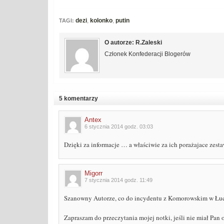
dezi
,
kolonko
,
putin
TAGI:
O autorze: R.Zaleski
Członek Konfederacji Blogerów
5 komentarzy
Antex
6 stycznia 2014 godz. 03:03
Dzięki za informacje … a właściwie za ich porażajace zesta
Migorr
7 stycznia 2014 godz. 11:49
Szanowny Autorze, co do incydentu z Komorowskim w Łucku.
Zapraszam do przeczytania mojej notki, jeśli nie miał Pan o