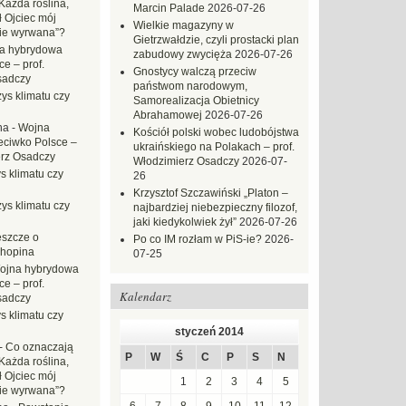
Każda roślina,
Marcin Palade
2026-07-26
ł Ojciec mój
Wielkie magazyny w
zie wyrwana”?
Gietrzwałdzie, czyli prostacki plan
a hybrydowa
zabudowy zwycięża
2026-07-26
e – prof.
Gnostycy walczą przeciw
sadczy
państwom narodowym,
ys klimatu czy
Samorealizacja Obietnicy
Abrahamowej
2026-07-26
na
-
Wojna
Kościół polski wobec ludobójstwa
eciwko Polsce –
ukraińskiego na Polakach – prof.
erz Osadczy
Włodzimierz Osadczy
2026-07-
s klimatu czy
26
Krzysztof Szczawiński „Platon –
ys klimatu czy
najbardziej niebezpieczny filozof,
jaki kiedykolwiek żył”
2026-07-26
eszcze o
Po co IM rozłam w PiS-ie?
2026-
hopina
07-25
ojna hybrydowa
e – prof.
Kalendarz
sadczy
s klimatu czy
styczeń 2014
-
Co oznaczają
P
W
Ś
C
P
S
N
Każda roślina,
ł Ojciec mój
1
2
3
4
5
zie wyrwana”?