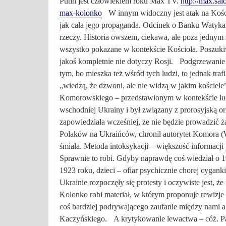
Putin jest człowiekiem roku Max TV.
http://max.sa
max-kolonko
W innym widoczny jest atak na Kości
jak cała jego propaganda. Odcinek o Banku Watyk
rzeczy. Historia owszem, ciekawa, ale poza jednym z
wszystko pokazane w kontekście Kościoła. Poszukiw
jakoś kompletnie nie dotyczy Rosji.
Podgrzewanie 
tym, bo mieszka też wśród tych ludzi, to jednak traf
„wiedzą, że dzwoni, ale nie widzą w jakim kościele
Komorowskiego – przedstawionym w kontekście lud
wschodniej Ukrainy i był związany z prorosyjską o
zapowiedziała wcześniej, że nie będzie prowadzić ż
Polaków na Ukraińców, chronił autorytet Komora (WSI
śmiała. Metoda intoksykacji – większość informacji
Sprawnie to robi. Gdyby naprawdę coś wiedział o 1
1923 roku, dzieci – ofiar psychicznie chorej cyganki,
Ukrainie rozpoczęły się protesty i oczywiste jest, 
Kolonko robi materiał, w którym proponuje rewizje
coś bardziej podrywającego zaufanie między nami a
Kaczyńskiego.
A krytykowanie lewactwa – cóż. Pali