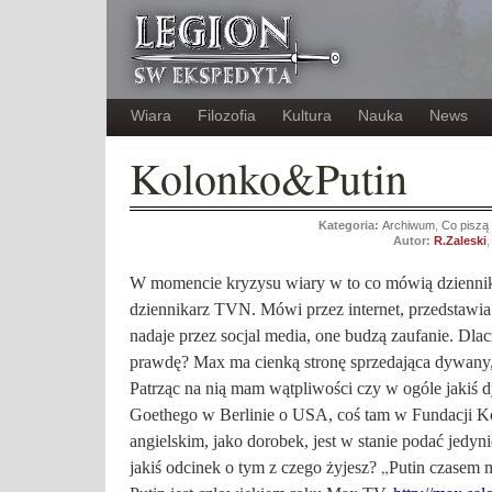
Wiara
Filozofia
Kultura
Nauka
News
Kolonko&Putin
Kategoria:
Archiwum
,
Co piszą 
Autor:
R.Zaleski
W momencie kryzysu wiary w to co mówią dziennik
dziennikarz TVN. Mówi przez internet, przedstawia s
nadaje przez socjal media, one budzą zaufanie. Dla
prawdę?
Max ma cienką stronę sprzedająca dywany
Patrząc na nią mam wątpliwości czy w ogóle jakiś 
Goethego w Berlinie o USA, coś tam w Fundacji Ko
angielskim, jako dorobek, jest w stanie podać jedyn
„
jakiś odcinek o tym z czego żyjesz?
Putin czasem 