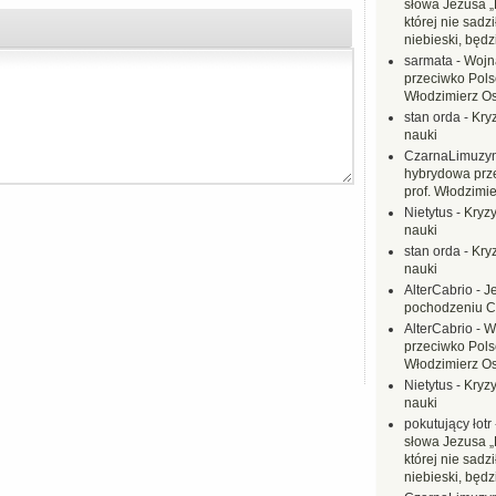
słowa Jezusa „
której nie sadzi
niebieski, będ
sarmata
-
Wojn
przeciwko Polsc
Włodzimierz O
stan orda
-
Kryz
nauki
CzarnaLimuzy
hybrydowa prz
prof. Włodzimi
Nietytus
-
Kryzy
nauki
stan orda
-
Kryz
nauki
AlterCabrio
-
J
pochodzeniu C
AlterCabrio
-
W
przeciwko Polsc
Włodzimierz O
Nietytus
-
Kryzy
nauki
pokutujący łotr
słowa Jezusa „
której nie sadzi
niebieski, będ