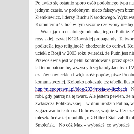
Pojawiło się ostatnio sporo osób podobnego typu na
jednym czasie, w podobnym, nieco fałszywym brzm
Ziemkiewicz, liderzy Ruchu Narodowego. Wykuwają
Kominternu? Choć w tym sezonie czerwony nie będzie
Wracając do ostatniego odcinka, tego o Putinie. Z
rosyjskiej, czytaj KGBowskiej propagandy. Ta twor
podkreśla jego religijność, chodzenie do cerkwi. Ko
uciekł z Rosji w 2003 roku twierdzi, że Putin jest n
Prawosławna jest w pełni kontrolowana przez specs
lat temu patriarchę, wszyscy trzej kandydaci byli T
czasów sowieckich i większość popów, pisze Preobr
komunistycznej.
Kolonko pokazuje też tabelki ilust
http://niepoprawni.pl/blog/2334/rosja-w-liczbach
N
robi, gdy patrzę na tę twarz. Ale jestem pewien, że
zwłaszcza Politkowskiej – w dniu urodzin Putina,
zagazowaniu teatru na Dubrowce, wojnie w Czeczen
mieszkańców tej republiki, niż Hitler i Stali zabil
Smoleńsk.
No cóż Max – wybrałeś, co wybrałeś