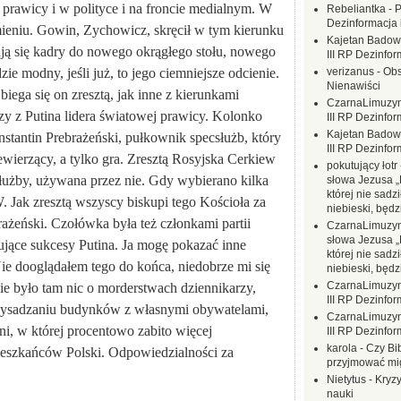
 prawicy i w polityce i na froncie medialnym. W
Rebeliantka
-
P
Dezinformacja 
ieniu. Gowin, Zychowicz, skręcił w tym kierunku
Kajetan Badow
 się kadry do nowego okrągłego stołu, nowego
III RP Dezinfor
 modny, jeśli już, to jego ciemniejsze odcienie.
verizanus
-
Obs
Nienawiści
biega się on zresztą, jak inne z kierunkami
CzarnaLimuzy
zy z Putina lidera światowej prawicy. Kolonko
III RP Dezinfor
Kajetan Badow
nstantin Prebrażeński, pułkownik specsłużb, który
III RP Dezinfor
iewierzący, a tylko gra. Zresztą Rosyjska Cerkiew
pokutujący łotr
łużby, używana przez nie. Gdy wybierano kilka
słowa Jezusa „
której nie sadzi
W. Jak zresztą wszyscy biskupi tego Kościoła za
niebieski, będ
ażeński. Czołówka była też członkami partii
CzarnaLimuzy
słowa Jezusa „
rujące sukcesy Putina. Ja mogę pokazać inne
której nie sadzi
ie dooglądałem tego do końca, niedobrze mi się
niebieski, będ
CzarnaLimuzy
 nie było tam nic o morderstwach dziennikarzy,
III RP Dezinfor
 wysadzaniu budynków z własnymi obywatelami,
CzarnaLimuzy
i, w której procentowo zabito więcej
III RP Dezinfor
karola
-
Czy Bi
i mieszkańców Polski. Odpowiedzialności za
przyjmować mi
Nietytus
-
Kryzy
nauki