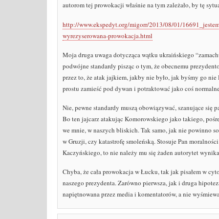
autorom tej prowokacji właśnie na tym zależało, by tę syt
http://www.ekspedyt.org/migorr/2013/08/01/16691_jeste
wyrezyserowana-prowokacja.html
Moja druga uwaga dotycząca wątku ukraińskiego “zamachu
podwójne standardy pisząc o tym, że obecnemu prezydentow
przez to, że atak jajkiem, jakby nie było, jak byśmy go ni
prostu zamieść pod dywan i potraktować jako coś normaln
Nie, pewne standardy muszą obowiązywać, szanujące się p
Bo ten jajcarz atakując Komorowskiego jako takiego, pośr
we mnie, w naszych bliskich. Tak samo, jak nie powinno s
w Gruzji, czy katastrofę smoleńską. Stosuje Pan moralności
Kaczyńskiego, to nie należy mu się żaden autorytet wynika
Chyba, że cała prowokacja w Łucku, tak jak pisałem w cyt
naszego prezydenta. Zarówno pierwsza, jak i druga hipote
napiętnowana przez media i komentatorów, a nie wyśmiew