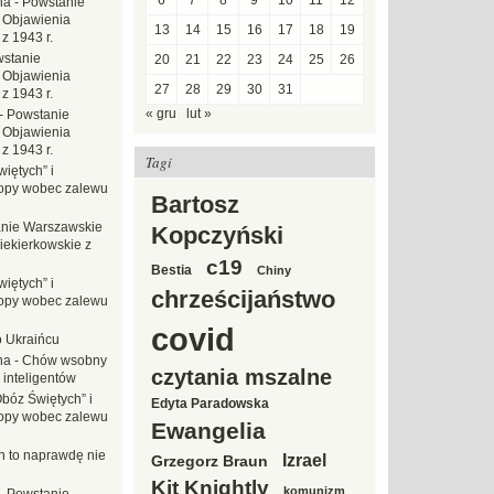
6
7
8
9
10
11
12
na
-
Powstanie
 Objawienia
13
14
15
16
17
18
19
z 1943 r.
stanie
20
21
22
23
24
25
26
 Objawienia
27
28
29
30
31
z 1943 r.
« gru
lut »
-
Powstanie
 Objawienia
z 1943 r.
Tagi
iętych” i
opy wobec zalewu
Bartosz
nie Warszawskie
Kopczyński
iekierkowskie z
c19
Bestia
Chiny
iętych” i
chrześcijaństwo
opy wobec zalewu
covid
o Ukraińcu
na
-
Chów wsobny
czytania mszalne
 inteligentów
Obóz Świętych” i
Edyta Paradowska
opy wobec zalewu
Ewangelia
ch to naprawdę nie
Izrael
Grzegorz Braun
Kit Knightly
komunizm