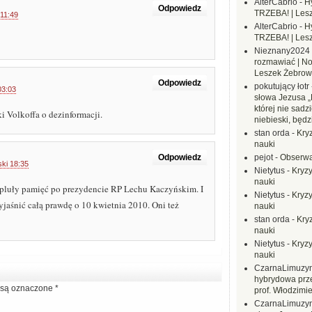
AlterCabrio
-
H
Odpowiedz
TRZEBA! | Les
 11:49
AlterCabrio
-
H
TRZEBA! | Les
Nieznany2024
rozmawiać | No
Leszek Żebrow
Odpowiedz
pokutujący łotr
03:03
słowa Jezusa „
której nie sadzi
i Volkoffa o dezinformacji.
niebieski, będ
stan orda
-
Kryz
nauki
Odpowiedz
pejot
-
Obserwa
ski 18:35
Nietytus
-
Kryzy
nauki
k opluły pamięć po prezydencie RP Lechu Kaczyńskim. I
Nietytus
-
Kryzy
wyjaśnić całą prawdę o 10 kwietnia 2010. Oni też
nauki
stan orda
-
Kryz
nauki
Nietytus
-
Kryzy
nauki
CzarnaLimuzy
hybrydowa prz
są oznaczone
*
prof. Włodzimi
CzarnaLimuzy