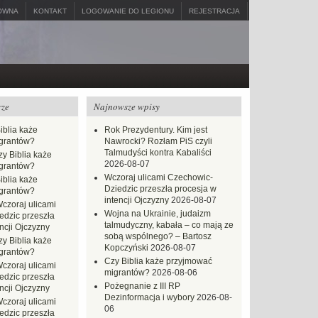
ÓWNA
KONTAKT
LOGOWANIE DO LEGIONU
REJESTRACJA
rze
Najnowsze wpisy
iblia każe
Rok Prezydentury. Kim jest
grantów?
Nawrocki? Rozłam PiS czyli
Talmudyści kontra Kabaliści
zy Biblia każe
2026-08-07
grantów?
Wczoraj ulicami Czechowic-
iblia każe
Dziedzic przeszła procesja w
grantów?
intencji Ojczyzny
2026-08-07
czoraj ulicami
Wojna na Ukrainie, judaizm
dzic przeszła
talmudyczny, kabała – co mają ze
ncji Ojczyzny
sobą wspólnego? – Bartosz
zy Biblia każe
Kopczyński
2026-08-07
grantów?
Czy Biblia każe przyjmować
czoraj ulicami
migrantów?
2026-08-06
dzic przeszła
Pożegnanie z III RP
ncji Ojczyzny
Dezinformacja i wybory
2026-08-
czoraj ulicami
06
dzic przeszła