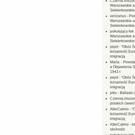
CzarnaLimuzy
Warszawskie a
Siekierkowskie 
verizanus
-
Pow
Warszawskie a
Siekierkowskie 
pokutujący łotr
Warszawskie a
Siekierkowskie 
pejot
-
“Obóz Św
tożsamość Eur
imigracją
Maria.
-
Powsta
a Objawienia S
1943 r.
pejot
-
“Obóz Św
tożsamość Eur
imigracją
piko
-
Ballada 
CzarnaLimuzy
polskich ćwierć
AlterCabrio
-
“
tożsamość Eur
imigracją
AlterCabrio
-
I
obchodzi