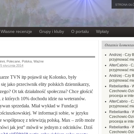
STRONA GŁ
Własne recenzje
Grupy i kluby
O portalu
Wpłaty
Ostatnie komenta
Andrzej
-
Czy B
przyjmować mi
inni
,
Polecane
,
Polska
,
Ważne
AlterCabrio
-
C
,
5 stycznia 2014
przyjmować mi
Andrzej
-
Czy B
arze TVN itp pojawił się Kolonko, były
przyjmować mi
ię jako przeciwnik elity polskich dziennikarzy,
Rebeliantka
-
W
czego? Ot tak działalność społeczna? Chce głościć
Czechowic-Dzie
procesja w inte
, z których 10% dochodu idzie na weteranów.
AlterCabrio
-
C
dywan sprzedała. Miał wykład w Fundacji
przyjmować mi
Rebeliantka
-
W
ściuszkowskiej. W informacji sobie, w języku
Czechowic-Dzie
ie współpracę z telewizją polską. Max – zrób może
procesja w inte
mówi jak jest” mówił w jednym z odcinków. Dziś
Rebeliantka
-
W
Czechowic-Dzie