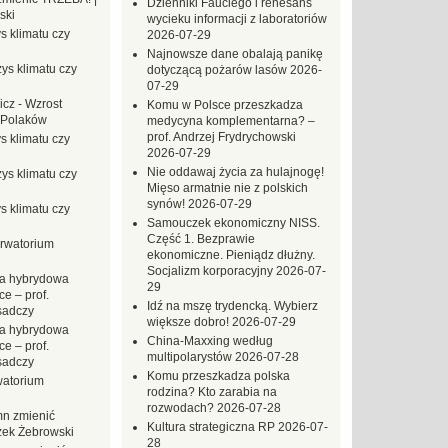
Dzienniki Fauciego i renesans
ski
wycieku informacji z laboratoriów
s klimatu czy
2026-07-29
Najnowsze dane obalają panikę
ys klimatu czy
dotyczącą pożarów lasów
2026-
07-29
icz
-
Wzrost
Komu w Polsce przeszkadza
 Polaków
medycyna komplementarna? –
prof. Andrzej Frydrychowski
s klimatu czy
2026-07-29
Nie oddawaj życia za hulajnogę!
ys klimatu czy
Mięso armatnie nie z polskich
synów!
2026-07-29
s klimatu czy
Samouczek ekonomiczny NISS.
Część 1. Bezprawie
rwatorium
ekonomiczne. Pieniądz dłużny.
Socjalizm korporacyjny
2026-07-
a hybrydowa
29
e – prof.
Idź na mszę trydencką. Wybierz
sadczy
większe dobro!
2026-07-29
a hybrydowa
China-Maxxing według
e – prof.
multipolarystów
2026-07-28
sadczy
Komu przeszkadza polska
atorium
rodzina? Kto zarabia na
rozwodach?
2026-07-28
n zmienić
Kultura strategiczna RP
2026-07-
zek Żebrowski
28