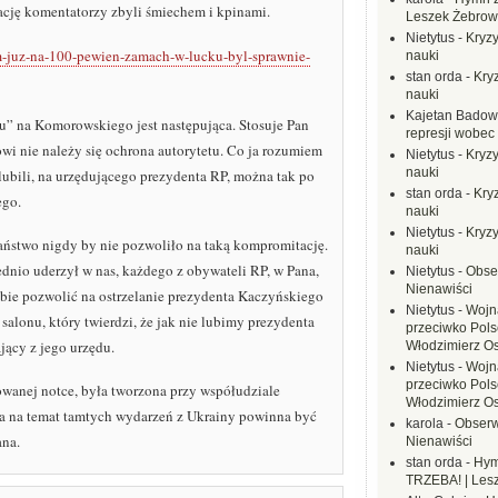
uację komentatorzy zbyli śmiechem i kpinami.
Leszek Żebrow
Nietytus
-
Kryzy
m-juz-na-100-pewien-zamach-w-lucku-byl-sprawnie-
nauki
stan orda
-
Kryz
nauki
Kajetan Badow
” na Komorowskiego jest następująca. Stosuje Pan
represji wobec
i nie należy się ochrona autorytetu. Co ja rozumiem
Nietytus
-
Kryzy
nauki
e lubili, na urzędującego prezydenta RP, można tak po
stan orda
-
Kryz
ego.
nauki
Nietytus
-
Kryzy
aństwo nigdy by nie pozwoliło na taką kompromitację.
nauki
ednio uderzył w nas, każdego z obywateli RP, w Pana,
Nietytus
-
Obse
Nienawiści
obie pozwolić na ostrzelanie prezydenta Kaczyńskiego
Nietytus
-
Wojn
 salonu, który twierdzi, że jak nie lubimy prezydenta
przeciwko Polsc
jący z jego urzędu.
Włodzimierz O
Nietytus
-
Wojn
przeciwko Polsc
owanej notce, była tworzona przy współudziale
Włodzimierz O
za na temat tamtych wydarzeń z Ukrainy powinna być
karola
-
Obserw
ana.
Nienawiści
stan orda
-
Hym
TRZEBA! | Les