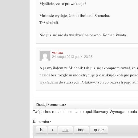
Myślicie, że to prowokacja?
Mnie się wydaje, że to kibole od Starucha.
Też skakali.
Nic już się nie da wiedzieć na pewno. Koniec świata.
vortex
24 lutego 2013 godz. 23:25
A ja myślałem że Michnik tak już się skompromitował, że si
naziol bez rozgłosu indoktrynuje (i oszukuje) kolejne poko
wykładami do starszych Polaków, tych co przeżyli jego zb
Dodaj komentarz
Twój adres e-mail nie zostanie opublikowany.
Wymagane pola 
Komentarz