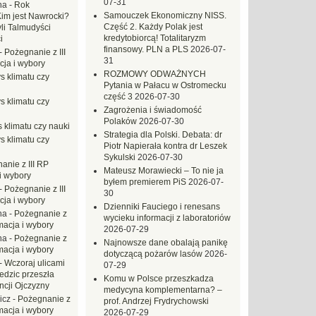
07-31
na
-
Rok
Samouczek Ekonomiczny NISS.
Kim jest Nawrocki?
Część 2. Każdy Polak jest
li Talmudyści
kredytobiorcą! Totalitaryzm
i
finansowy. PLN a PLS
2026-07-
-
Pożegnanie z III
31
ja i wybory
ROZMOWY ODWAŻNYCH
s klimatu czy
Pytania w Pałacu w Ostromecku
część 3
2026-07-30
s klimatu czy
Zagrożenia i świadomość
Polaków
2026-07-30
 klimatu czy nauki
Strategia dla Polski. Debata: dr
s klimatu czy
Piotr Napierała kontra dr Leszek
Sykulski
2026-07-30
anie z III RP
Mateusz Morawiecki – To nie ja
i wybory
byłem premierem PiS
2026-07-
-
Pożegnanie z III
30
ja i wybory
Dzienniki Fauciego i renesans
na
-
Pożegnanie z
wycieku informacji z laboratoriów
macja i wybory
2026-07-29
na
-
Pożegnanie z
Najnowsze dane obalają panikę
macja i wybory
dotyczącą pożarów lasów
2026-
-
Wczoraj ulicami
07-29
dzic przeszła
Komu w Polsce przeszkadza
ncji Ojczyzny
medycyna komplementarna? –
icz
-
Pożegnanie z
prof. Andrzej Frydrychowski
macja i wybory
2026-07-29