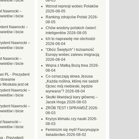
ietów i bicie
08-05
k
Wzrost represji wobec Polaków
t Nawrocki –
2026-08-05
ietów i bicie
Ranking zdrajców Polski
2026-
k
08-05
ydent Nawrocki –
Chów wsobny polskich ćwierć
ietów i bicie
inteligentów
2026-08-05
k
Ich to naprawdę nie obchodzi
zydent Nawrocki –
2026-08-04
ietów i bicie
“Obóz Świętych” i tożsamość
k
Europy wobec zalewu imigracją
t Nawrocki –
2026-08-04
ietów i bicie
Wojna z Matką Bożą trwa
2026-
k
08-04
owi PL
-
Prezydent
Co oznaczają słowa Jezusa
rdowanie
„Każda roślina, której nie sadził
e Moskala jest ok
Ojciec mój niebieski, będzie
zydent Nawrocki –
wyrwana”?
2026-08-04
ietów i bicie
Skutki likwidacji kary głównej –
k
Jacek Hoga
2026-08-03
zydent Nawrocki –
ZRÓB TEST I SPRAWDŹ
2026-
ietów i bicie
08-03
k
Kryzys klimatu czy nauki
2026-
t Nawrocki –
08-03
ietów i bicie
Feminizm się myli! Fascynujące
k
świadectwo
2026-08-02
na
-
Prezydent