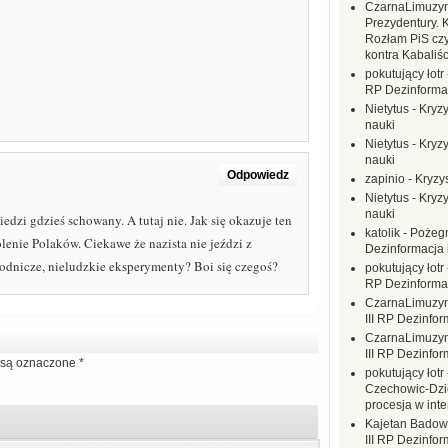
CzarnaLimuzy
Prezydentury. 
Rozłam PiS czy
kontra Kabaliśc
pokutujący łotr
RP Dezinformac
Nietytus
-
Kryzy
nauki
Nietytus
-
Kryzy
nauki
Odpowiedz
zapinio
-
Kryzys
Nietytus
-
Kryzy
nauki
edzi gdzieś schowany. A tutaj nie. Jak się okazuje ten
katolik
-
Pożegn
lenie Polaków. Ciekawe że nazista nie jeździ z
Dezinformacja 
rodnicze, nieludzkie eksperymenty? Boi się czegoś?
pokutujący łotr
RP Dezinformac
CzarnaLimuzy
III RP Dezinfor
CzarnaLimuzy
III RP Dezinfor
są oznaczone
*
pokutujący łotr
Czechowic-Dzie
procesja w inte
Kajetan Badow
III RP Dezinfor