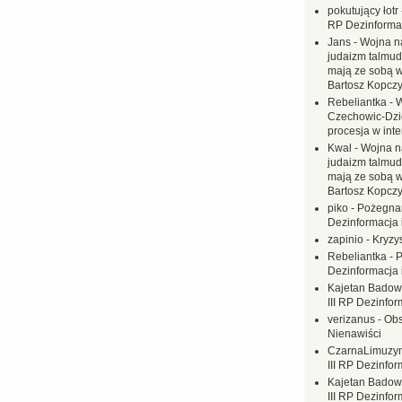
pokutujący łotr
RP Dezinformac
Jans
-
Wojna na
judaizm talmud
mają ze sobą 
Bartosz Kopczy
Rebeliantka
-
W
Czechowic-Dzie
procesja w inte
Kwal
-
Wojna n
judaizm talmud
mają ze sobą 
Bartosz Kopczy
piko
-
Pożegnan
Dezinformacja 
zapinio
-
Kryzys
Rebeliantka
-
P
Dezinformacja 
Kajetan Badow
III RP Dezinfor
verizanus
-
Obs
Nienawiści
CzarnaLimuzy
III RP Dezinfor
Kajetan Badow
III RP Dezinfor