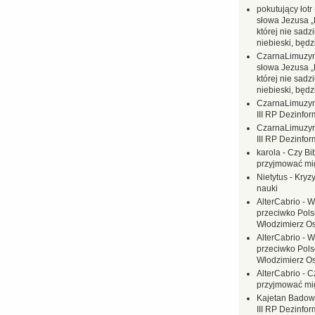
pokutujący łotr
słowa Jezusa „
której nie sadzi
niebieski, będ
CzarnaLimuzy
słowa Jezusa „
której nie sadzi
niebieski, będ
CzarnaLimuzy
III RP Dezinfor
CzarnaLimuzy
III RP Dezinfor
karola
-
Czy Bi
przyjmować mi
Nietytus
-
Kryzy
nauki
AlterCabrio
-
W
przeciwko Polsc
Włodzimierz O
AlterCabrio
-
W
przeciwko Polsc
Włodzimierz O
AlterCabrio
-
C
przyjmować mi
Kajetan Badow
III RP Dezinfor