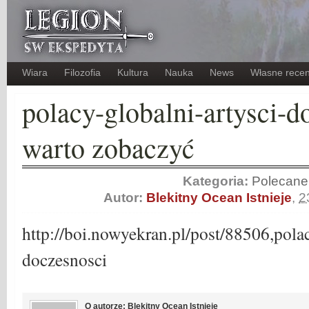
Wiara
Filozofia
Kultura
Nauka
News
Własne recen
polacy-globalni-artysci-d
warto zobaczyć
Kategoria:
Polecane
Autor:
Blekitny Ocean Istnieje
,
2
http://boi.nowyekran.pl/post/88506,polac
doczesnosci
O autorze: Blekitny Ocean Istnieje