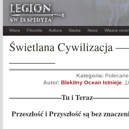
Wiara
Filozofia
Kultura
Nauka
News
Własne recen
Świetlana Cywilizacja
————
Kategoria:
Polecane
Autor:
Blekitny Ocean Istnieje
,
1
———————-Tu i Teraz————
Przeszłość i Przyszłość są bez znaczeni