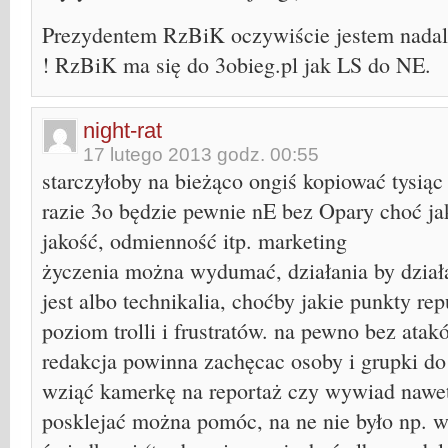
Prezydentem RzBiK oczywiście jestem nadal
! RzBiK ma się do 3obieg.pl jak LS do NE.
night-rat
17 lutego 2013 godz. 00:55
starczyłoby na bieżąco ongiś kopiować tysiąc
razie 3o będzie pewnie nE bez Opary choć j
jakość, odmienność itp. marketing
życzenia można wydumać, działania by działać
jest albo technikalia, choćby jakie punkty rep
poziom trolli i frustratów. na pewno bez ata
redakcja powinna zachęcac osoby i grupki do
wziąć kamerkę na reportaż czy wywiad nawe
posklejać można pomóc, na ne nie było np. 