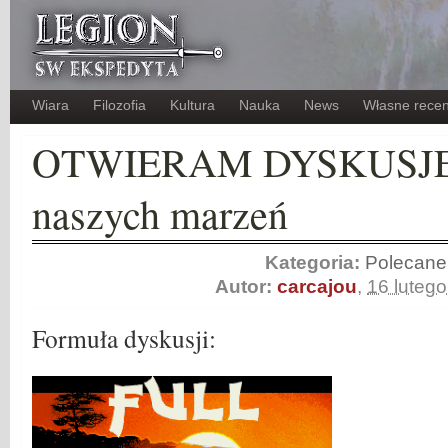
Wiara
Filozofia
Kultura
Nauka
News
Własne recen
OTWIERAM DYSKUSJĘ: 
naszych marzeń
Kategoria:
Polecane
Autor:
carcajou
,
16 luteg
Formuła dyskusji: