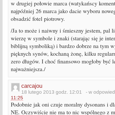
w drugiej połowie marca (watykańscy koment
najpóźniej 26 marca jako dacie wyboru noweg
obsadzić fotel piotrowy.
/Ja to może i naiwny i śmieszny jestem, pal li
wierzę w symbole i znaki (starając się je int
biblijną symboliką) i bardzo dobrze na tym
pięknych synów, kochaną żonę, kilku regula
zero długów. I choć finansowo mogłoby być lep
najważniejsza./
carcajou
18 lutego 2013 godz. 12:01
- w odpowied
11:25
Podobnie jak oni czuje moralny dysonans i dl
NE. Oczywiście nie ma to nic wspólnego z 