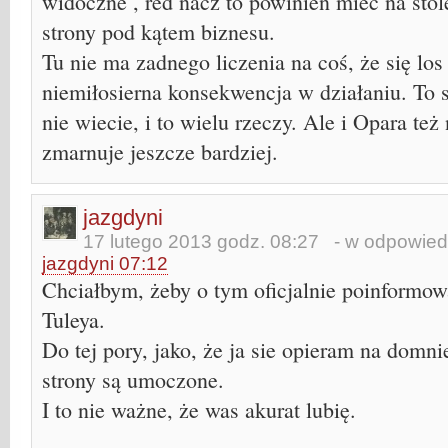
widoczne , red nacz to powinien mieć na stol
strony pod kątem biznesu.
Tu nie ma zadnego liczenia na coś, że się los 
niemiłosierna konsekwencja w działaniu. To si
nie wiecie, i to wielu rzeczy. Ale i Opara też
zmarnuje jeszcze bardziej.
jazgdyni
17 lutego 2013 godz. 08:27
- w odpowiedz
jazgdyni 07:12
Chciałbym, żeby o tym oficjalnie poinformow
Tuleya.
Do tej pory, jako, że ja sie opieram na domn
strony są umoczone.
I to nie ważne, że was akurat lubię.