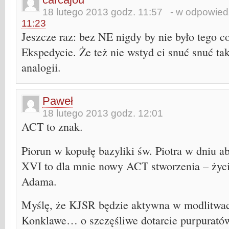
18 lutego 2013 godz. 11:57
- w odpowiedz
11:23
Jeszcze raz: bez NE nigdy by nie było tego co
Ekspedycie. Że też nie wstyd ci snuć snuć ta
analogii.
Paweł
18 lutego 2013 godz. 12:01
ACT to znak.
Piorun w kopułę bazyliki św. Piotra w dniu 
XVI to dla mnie nowy ACT stworzenia – życi
Adama.
Myślę, że KJSR będzie aktywna w modlitwac
Konklawe… o szczęśliwe dotarcie purpurató