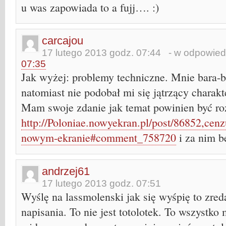
u was zapowiada to a fujj…. :)
carcajou
17 lutego 2013 godz. 07:44
- w odpowied
07:35
Jak wyżej: problemy techniczne. Mnie bara-b
natomiast nie podobał mi się jątrzący charakt
Mam swoje zdanie jak temat powinien być ro
http://Poloniae.nowyekran.pl/post/86852,cen
nowym-ekranie#comment_758720
i za nim b
andrzej61
17 lutego 2013 godz. 07:51
Wyślę na lassmolenski jak się wyśpię to zre
napisania. To nie jest totolotek. To wszystko