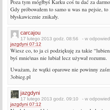
Poza tym mógłbyś Karku coś tu dać za darm
Gdy próbowałem to samo u was na pejsie, to
błyskawicznie znikały.
carcajou
17 lutego 2013 godz. 08:56
- w odpowiedz
jazgdyni 07:12
Wiesz co, to ja ci podziękuję za takie “lubie
byś mnie\nas nie lubiał lecz używał rozumu.
Uważam, że wątki oparowe nie powinny zaśm
3obieg.pl
jazgdyni
17 lutego 2013 godz. 09:10
- w odpowiedz
jazgdyni 07:12