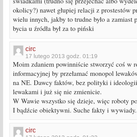
świadkami (trudno się przejechać albo wyde
okolicy?) nawet głupiej relacji z prostestó
wielu innych, jakby to trudne było a zamiast 
bycia u źródła był za to piński
circ
17 lutego 2013 godz. 01:19
Moim zdaniem powinniście stworzyć coś w rod
informacyjnej by przełamać monopol lewaków, 
na NE. Dawcy faktów, bez polityki i ideologii
lewakami i już się nie zmienicie.
W Wawie wszystko się dzieje, więc roboty po
I bądźcie obiektywni. Suche fakty i wywiady.
circ