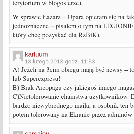
terytorium w blogosferze).
W sprawie Łazarz – Opara opieram się na fakt
jednoznaczne – pisałem o tym na LEGIONIE 
który chcę pozyskać dla RzBiK).
karluum
18 lutego 2013 godz. 11:53
A) Jeżeli na 3cim obiegu mają być newsy – t
lub Superexpresu!
B) Brak Areopagu czy jakiegoś innego mag
C)Nietolerowanie chamstwa użytkowników. 
bardzo niewybrednego maila, a osobnik ten b
potem tolerowany na Ekranie przez adminów
carcajou