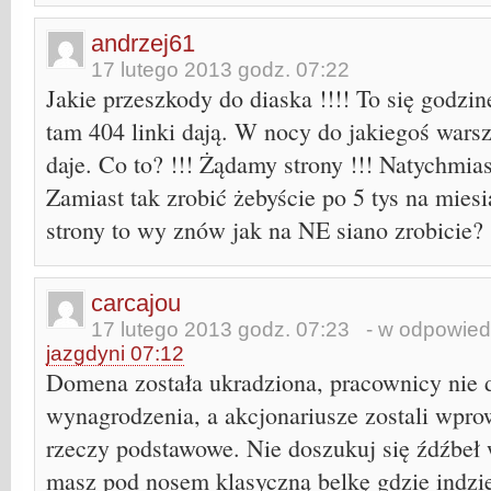
andrzej61
17 lutego 2013 godz. 07:22
Jakie przeszkody do diaska !!!! To się godzinę
tam 404 linki dają. W nocy do jakiegoś wars
daje. Co to? !!! Żądamy strony !!! Natychmias
Zamiast tak zrobić żebyście po 5 tys na miesi
strony to wy znów jak na NE siano zrobicie? 
carcajou
17 lutego 2013 godz. 07:23
- w odpowiedz
jazgdyni 07:12
Domena została ukradziona, pracownicy nie 
wynagrodzenia, a akcjonariusze zostali wprow
rzeczy podstawowe. Nie doszukuj się źdźbeł
masz pod nosem klasyczną belkę gdzie indziej