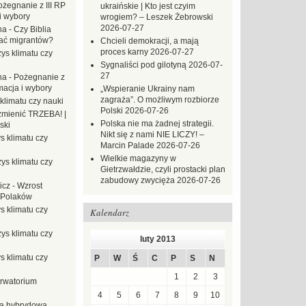
ożegnanie z III RP
ukraińskie | Kto jest czyim
i wybory
wrogiem? – Leszek Żebrowski
2026-07-27
na
-
Czy Biblia
ać migrantów?
Chcieli demokracji, a mają
proces karny
2026-07-27
ys klimatu czy
Sygnaliści pod gilotyną
2026-07-
27
na
-
Pożegnanie z
macja i wybory
„Wspieranie Ukrainy nam
zagraża”. O możliwym rozbiorze
klimatu czy nauki
Polski
2026-07-26
mienić TRZEBA! |
Polska nie ma żadnej strategii.
ski
Nikt się z nami NIE LICZY! –
s klimatu czy
Marcin Palade
2026-07-26
Wielkie magazyny w
ys klimatu czy
Gietrzwałdzie, czyli prostacki plan
zabudowy zwycięża
2026-07-26
icz
-
Wzrost
 Polaków
s klimatu czy
Kalendarz
ys klimatu czy
luty 2013
s klimatu czy
P
W
Ś
C
P
S
N
1
2
3
rwatorium
4
5
6
7
8
9
10
a hybrydowa