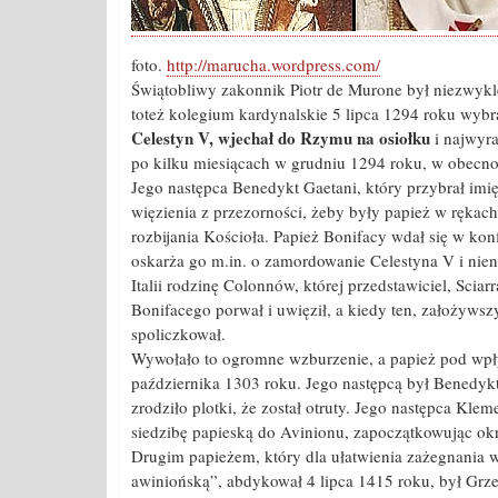
foto.
http://marucha.wordpress.com/
Świątobliwy zakonnik Piotr de Murone był niezwyk
toteż kolegium kardynalskie 5 lipca 1294 roku wybr
Celestyn V, wjechał do Rzymu na osiołku
i najwyra
po kilku miesiącach w grudniu 1294 roku, w obecnoś
Jego następca Benedykt Gaetani, który przybrał imię
więzienia z przezorności, żeby były papież w rękach
rozbijania Kościoła. Papież Bonifacy wdał się w kon
oskarża go m.in. o zamordowanie Celestyna V i nie
Italii rodzinę Colonnów, której przedstawiciel, Sc
Bonifacego porwał i uwięził, a kiedy ten, założywszy 
spoliczkował.
Wywołało to ogromne wzburzenie, a papież pod wpł
października 1303 roku. Jego następcą był Benedykt 
zrodziło plotki, że został otruty. Jego następca Kle
siedzibę papieską do Avinionu, zapoczątkowując okre
Drugim papieżem, który dla ułatwienia zażegnania 
awiniońską”, abdykował 4 lipca 1415 roku, był Grze