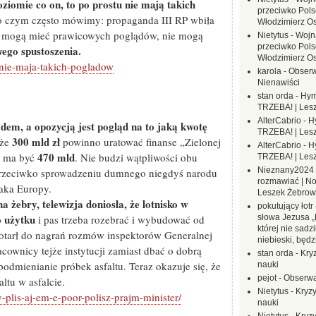
iomie co on, to po prostu nie mają takich
przeciwko Polsc
, o czym często mówimy: propaganda III RP wbiła
Włodzimierz O
e mogą mieć prawicowych poglądów, nie mogą
Nietytus
-
Wojn
przeciwko Polsc
ego spustoszenia.
Włodzimierz O
-nie-maja-takich-pogladow
karola
-
Obserw
Nienawiści
stan orda
-
Hym
TRZEBA! | Les
AlterCabrio
-
H
dem, a opozycją jest pogląd na to jaką kwotę
TRZEBA! | Les
300 mld zł
 że
powinno uratować finanse „Zielonej
AlterCabrio
-
H
470 mld
to ma być
. Nie budzi wątpliwości obu
TRZEBA! | Les
Nieznany2024
 przeciwko sprowadzeniu dumnego niegdyś narodu
rozmawiać | No
raka Europy.
Leszek Żebrow
a żebry, telewizja doniosła, że lotnisko w
pokutujący łotr
o użytku
i pas trzeba rozebrać i wybudować od
słowa Jezusa „
której nie sadzi
dotarł do nagrań rozmów inspektorów Generalnej
niebieski, będ
acownicy tejże instytucji zamiast dbać o dobrą
stan orda
-
Kryz
dmienianie próbek asfaltu. Teraz okazuje się, że
nauki
pejot
-
Obserwa
tu w asfalcie.
Nietytus
-
Kryzy
lis-aj-em-e-poor-polisz-prajm-minister/
nauki