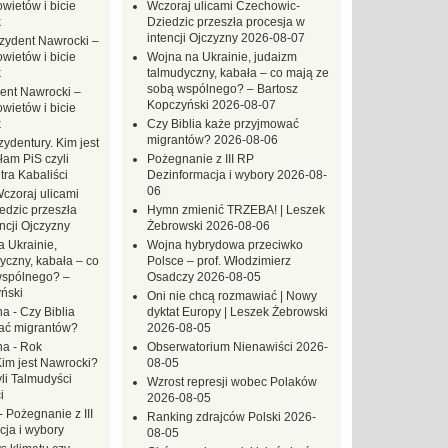
ietów i bicie
Wczoraj ulicami Czechowic-
k
Dziedzic przeszła procesja w
intencji Ojczyzny
2026-08-07
zydent Nawrocki –
ietów i bicie
Wojna na Ukrainie, judaizm
k
talmudyczny, kabała – co mają ze
sobą wspólnego? – Bartosz
ent Nawrocki –
Kopczyński
2026-08-07
ietów i bicie
k
Czy Biblia każe przyjmować
migrantów?
2026-08-06
ydentury. Kim jest
am PiS czyli
Pożegnanie z III RP
tra Kabaliści
Dezinformacja i wybory
2026-08-
06
czoraj ulicami
dzic przeszła
Hymn zmienić TRZEBA! | Leszek
ncji Ojczyzny
Żebrowski
2026-08-06
 Ukrainie,
Wojna hybrydowa przeciwko
yczny, kabała – co
Polsce – prof. Włodzimierz
wspólnego? –
Osadczy
2026-08-05
ński
Oni nie chcą rozmawiać | Nowy
na
-
Czy Biblia
dyktat Europy | Leszek Żebrowski
ać migrantów?
2026-08-05
na
-
Rok
Obserwatorium Nienawiści
2026-
Kim jest Nawrocki?
08-05
li Talmudyści
Wzrost represji wobec Polaków
i
2026-08-05
-
Pożegnanie z III
Ranking zdrajców Polski
2026-
ja i wybory
08-05