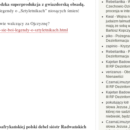
Rebeliantka
-
W
oodzka superprodukcja z gwiazdorską obsadą.
Czechowic-Dzie
legendy o „Sztyletnikach” niosących śmierć
procesja w inte
Kwal
-
Wojna n
judaizm talmud
owie walczący za Ojczyznę?
mają ze sobą 
sie-boi-legendy-o-sztyletnikach.html
Bartosz Kopczy
piko
-
Pożegnan
Dezinformacja 
zapinio
-
Kryzys
Rebeliantka
-
P
Dezinformacja 
Kajetan Badow
III RP Dezinfor
verizanus
-
Obs
Nienawiści
CzarnaLimuzy
III RP Dezinfor
Kajetan Badow
III RP Dezinfor
pokutujący łotr
słowa Jezusa „
której nie sadzi
niebieski, będ
CzarnaLimuzy
afrykańskiej polski debel sióstr Radwańskich
słowa Jezusa „