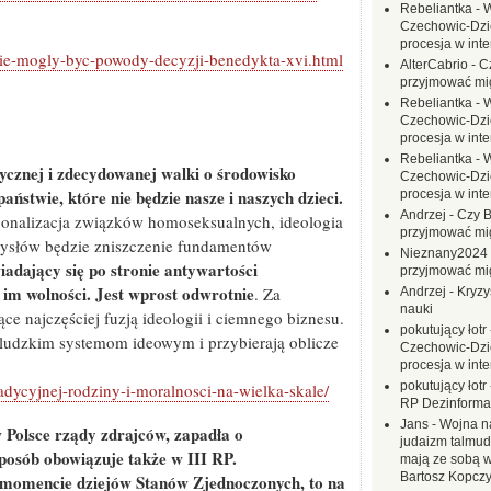
Rebeliantka
-
W
Czechowic-Dzie
procesja w inte
kie-mogly-byc-powody-decyzji-benedykta-xvi.html
AlterCabrio
-
C
przyjmować mi
Rebeliantka
-
W
Czechowic-Dzie
procesja w inte
Rebeliantka
-
W
tycznej i zdecydowanej walki o środowisko
Czechowic-Dzie
aństwie, które nie będzie nasze i naszych dzieci.
procesja w inte
Andrzej
-
Czy B
cjonalizacja związków homoseksualnych, ideologia
przyjmować mi
mysłów będzie zniszczenie fundamentów
Nieznany2024
adający się po stronie antywartości
przyjmować mi
 im wolności. Jest wprost odwrotnie
. Za
Andrzej
-
Kryzy
nauki
ące najczęściej fuzją ideologii i ciemnego biznesu.
pokutujący łotr
yludzkim systemom ideowym i przybierają oblicze
Czechowic-Dzie
procesja w inte
pokutujący łotr
adycyjnej-rodziny-i-moralnosci-na-wielka-skale/
RP Dezinformac
Jans
-
Wojna na
 Polsce rządy zdrajców, zapadła o
judaizm talmud
posób obowiązuje także w III RP.
mają ze sobą 
Bartosz Kopczy
 momencie dziejów Stanów Zjednoczonych, to na