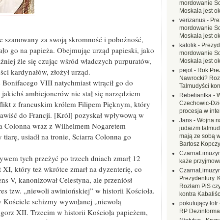
mordowanie Sow
Moskala jest o
verizanus
-
Pre
mordowanie Sow
Moskala jest o
le szanowany za swoją skromność i pobożność,
katolik
-
Prezyd
ało go na papieża. Obejmując urząd papieski, jako
mordowanie Sow
źniej źle się czując wśród władczych purpuratów,
Moskala jest o
ci kardynałów, złożył urząd.
pejot
-
Rok Prez
Nawrocki? Rozł
 Bonifacego VIII natychmiast wtrącił go do
Talmudyści kon
 jakichś ambicjonerów nie stał się narzędziem
Rebeliantka
-
W
flikt z francuskim królem Filipem Pięknym, który
Czechowic-Dzie
procesja w inte
nawiść do Francji. [Król] pozyskał wpływową w
Jans
-
Wojna na
iarra Colonna wraz z Wilhelmem Nogaretem
judaizm talmud
tiarę, usiadł na tronie, Sciarra Colonna go
mają ze sobą 
Bartosz Kopczy
CzarnaLimuzy
ywem tych przeżyć po trzech dniach zmarł 12
każe przyjmow
XI, który też wkrótce zmarł na dyzenterię, co
CzarnaLimuzy
mens V, kanonizował Celestyna, ale przeniósł
Prezydentury. 
Rozłam PiS czy
s tzw. „niewoli awiniońskiej” w historii Kościoła.
kontra Kabaliśc
w Kościele schizmy wywołanej „niewolą
pokutujący łotr
gorz XII. Trzecim w historii Kościoła papieżem,
RP Dezinformac