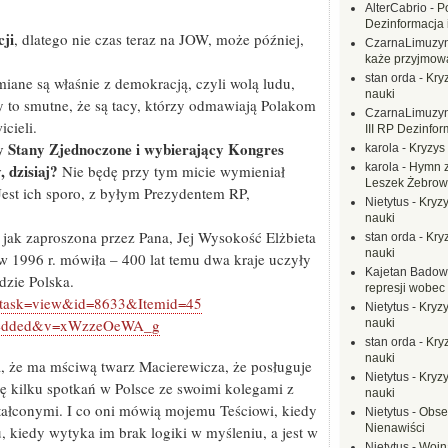
AlterCabrio
-
P
Dezinformacja 
cji
, dlatego nie czas teraz na JOW, może później,
CzarnaLimuzy
każe przyjmow
stan orda
-
Kryz
iane są właśnie z demokracją, czyli wolą ludu,
nauki
ny to smutne, że są tacy, którzy odmawiają Polakom
CzarnaLimuzy
cieli.
III RP Dezinfor
y Stany Zjednoczone i wybierający Kongres
karola
-
Kryzys 
karola
-
Hymn z
 dzisiaj?
Nie będę przy tym micie wymieniał
Leszek Żebrow
Jest ich sporo, z byłym Prezydentem RP,
Nietytus
-
Kryzy
nauki
, jak zaproszona przez Pana, Jej Wysokość Elżbieta
stan orda
-
Kryz
nauki
w 1996 r. mówiła – 400 lat temu dwa kraje uczyły
Kajetan Badow
dzie Polska.
represji wobec
t&task=view&id=8633&Itemid=45
Nietytus
-
Kryzy
embedded&v=xWzzeOeWA_g
nauki
stan orda
-
Kryz
nauki
ęta, że ma mściwą twarz Macierewicza, że posługuje
Nietytus
-
Kryzy
ę kilku spotkań w Polsce ze swoimi kolegami z
nauki
ztałconymi. I co oni mówią mojemu Teściowi, kiedy
Nietytus
-
Obse
Nienawiści
kiedy wytyka im brak logiki w myśleniu, a jest w
Nietytus
-
Wojn