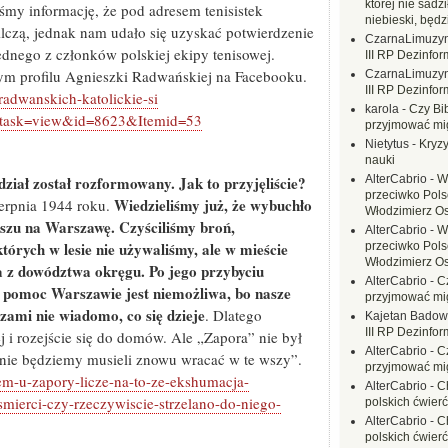
której nie sadzi
śmy informację, że pod adresem tenisistek
niebieski, będ
ilczą, jednak nam udało się uzyskać potwierdzenie
CzarnaLimuzy
dnego z członków polskiej ekipy tenisowej.
III RP Dezinfor
lnym profilu Agnieszki Radwańskiej na Facebooku.
CzarnaLimuzy
III RP Dezinfor
-radwanskich-katolickie-si
karola
-
Czy Bi
t&task=view&id=8623&Itemid=53
przyjmować mi
Nietytus
-
Kryzy
nauki
ział został rozformowany. Jak to przyjęliście?
AlterCabrio
-
W
przeciwko Polsc
Wiedzieliśmy już, że wybuchło
ierpnia 1944 roku.
Włodzimierz O
rszu na Warszawę. Czyściliśmy broń,
AlterCabrio
-
W
órych w lesie nie używaliśmy, ale w mieście
przeciwko Polsc
Włodzimierz O
a z dowództwa okręgu. Po jego przybyciu
AlterCabrio
-
C
e pomoc Warszawie jest niemożliwa, bo nasze
przyjmować mi
rzami nie wiadomo, co się dzieje
. Dlatego
Kajetan Badow
III RP Dezinfor
i rozejście się do domów. Ale „Zapora” nie był
AlterCabrio
-
C
y nie będziemy musieli znowu wracać w te wszy”.
przyjmować mi
em-u-zapory-licze-na-to-ze-ekshumacja-
AlterCabrio
-
C
mierci-czy-rzeczywiscie-strzelano-do-niego-
polskich ćwierć
AlterCabrio
-
C
polskich ćwierć