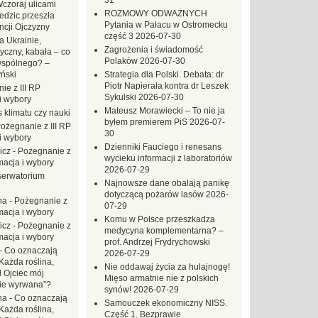
31
czoraj ulicami
ROZMOWY ODWAŻNYCH
dzic przeszła
Pytania w Pałacu w Ostromecku
ncji Ojczyzny
część 3
2026-07-30
a Ukrainie,
Zagrożenia i świadomość
yczny, kabała – co
Polaków
2026-07-30
wspólnego? –
ński
Strategia dla Polski. Debata: dr
Piotr Napierała kontra dr Leszek
ie z III RP
Sykulski
2026-07-30
i wybory
Mateusz Morawiecki – To nie ja
 klimatu czy nauki
byłem premierem PiS
2026-07-
ożegnanie z III RP
30
i wybory
Dzienniki Fauciego i renesans
icz
-
Pożegnanie z
wycieku informacji z laboratoriów
macja i wybory
2026-07-29
erwatorium
Najnowsze dane obalają panikę
dotyczącą pożarów lasów
2026-
na
-
Pożegnanie z
07-29
macja i wybory
Komu w Polsce przeszkadza
icz
-
Pożegnanie z
medycyna komplementarna? –
macja i wybory
prof. Andrzej Frydrychowski
-
Co oznaczają
2026-07-29
Każda roślina,
Nie oddawaj życia za hulajnogę!
ł Ojciec mój
Mięso armatnie nie z polskich
zie wyrwana”?
synów!
2026-07-29
na
-
Co oznaczają
Samouczek ekonomiczny NISS.
Każda roślina,
Część 1. Bezprawie