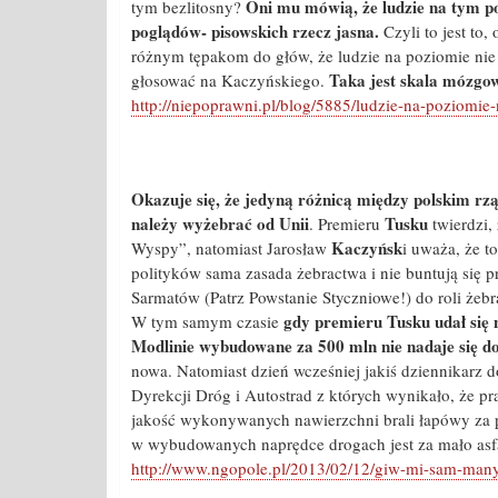
Oni mu mówią, że ludzie na tym poz
tym bezlitosny?
poglądów- pisowskich rzecz jasna.
Czyli to jest to
różnym tępakom do głów, że ludzie na poziomie ni
Taka jest skala mózgow
głosować na Kaczyńskiego.
http://niepoprawni.pl/blog/5885/ludzie-na-poziomie
Okazuje się, że jedyną różnicą między polskim rzą
należy wyżebrać od Unii
Tusku
. Premieru
twierdzi,
Kaczyńsk
Wyspy”, natomiast Jarosław
i uważa, że 
polityków sama zasada żebractwa i nie buntują się
Sarmatów (Patrz Powstanie Styczniowe!) do roli żeb
gdy premieru Tusku udał się n
W tym samym czasie
Modlinie wybudowane za 500 mln nie nadaje się d
nowa. Natomiast dzień wcześniej jakiś dziennikarz 
Dyrekcji Dróg i Autostrad z których wynikało, że pr
jakość wykonywanych nawierzchni brali łapówy za po
w wybudowanych naprędce drogach jest za mało asfal
http://www.ngopole.pl/2013/02/12/giw-mi-sam-many-p