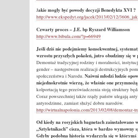
akie mogły być powody decyzji Benedykta XVI ?
J
http://www.ekspedyt.org/jacek/2013/02/12/3606_ja
Czwarty proces – J.E. bp Ryszard Williamson
http://www.bibula.com/?p=66949
Jeśli dziś nie podejmiemy konsekwentnej, systema
wzrostu przyszłych pokoleń, jutro obudzimy się w p
Demontaż tradycyjnej rodziny i moralności, instytu
gender – następstwem realizacji destrukcyjnych po
Naiwni młodzi ludzie opowi
społeczeństwa i Narodu.
niejednokrotnie wierzą, że właśnie one przymnożą
kolportacją tego przeświadczenia stoją struktury będ
Coraz powszechniej także rządy państw ulegają ant
antyrodzinne, zamiast służyć dobru narodów.
http://wirtualnapolonia.com/2013/02/08/demontaz-tr
Od kiedy na rosyjskich bagnetach zainstalowano w
„Sztyletnikach” cisza, która w bardzo wymowny s
Gdyby podobna historia wydarzyła się w którymś