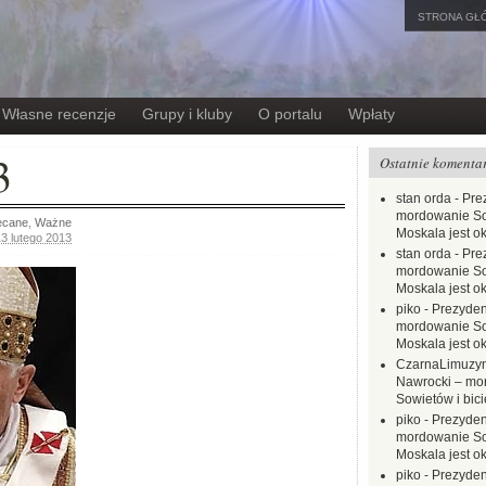
STRONA GŁ
Własne recenzje
Grupy i kluby
O portalu
Wpłaty
3
Ostatnie komenta
stan orda
-
Pre
mordowanie Sow
ecane
,
Ważne
Moskala jest o
13 lutego 2013
stan orda
-
Pre
mordowanie Sow
Moskala jest o
piko
-
Prezyden
mordowanie Sow
Moskala jest o
CzarnaLimuzy
Nawrocki – mo
Sowietów i bici
piko
-
Prezyden
mordowanie Sow
Moskala jest o
piko
-
Prezyden