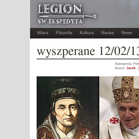
Wiara
Filozofia
Kultura
Nauka
News
wyszperane 12/02/1
Kategoria:
Pol
Autor:
Jacek
,