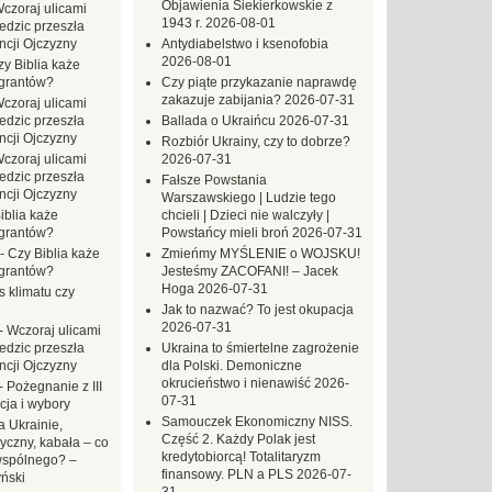
Objawienia Siekierkowskie z
czoraj ulicami
1943 r.
2026-08-01
dzic przeszła
ncji Ojczyzny
Antydiabelstwo i ksenofobia
2026-08-01
zy Biblia każe
grantów?
Czy piąte przykazanie naprawdę
zakazuje zabijania?
2026-07-31
czoraj ulicami
dzic przeszła
Ballada o Ukraińcu
2026-07-31
ncji Ojczyzny
Rozbiór Ukrainy, czy to dobrze?
czoraj ulicami
2026-07-31
dzic przeszła
Fałsze Powstania
ncji Ojczyzny
Warszawskiego | Ludzie tego
iblia każe
chcieli | Dzieci nie walczyły |
grantów?
Powstańcy mieli broń
2026-07-31
-
Czy Biblia każe
Zmieńmy MYŚLENIE o WOJSKU!
grantów?
Jesteśmy ZACOFANI! – Jacek
Hoga
2026-07-31
s klimatu czy
Jak to nazwać? To jest okupacja
2026-07-31
-
Wczoraj ulicami
dzic przeszła
Ukraina to śmiertelne zagrożenie
ncji Ojczyzny
dla Polski. Demoniczne
okrucieństwo i nienawiść
2026-
-
Pożegnanie z III
07-31
ja i wybory
Samouczek Ekonomiczny NISS.
 Ukrainie,
Część 2. Każdy Polak jest
yczny, kabała – co
kredytobiorcą! Totalitaryzm
wspólnego? –
finansowy. PLN a PLS
2026-07-
ński