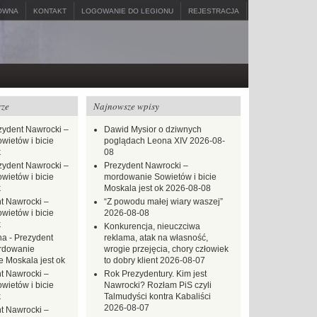
ÓWNA
KONTAKT
LOGOWANIE DO LEGIONU
REJESTRACJA
rze
Najnowsze wpisy
zydent Nawrocki –
Dawid Mysior o dziwnych
ietów i bicie
poglądach Leona XIV
2026-08-
k
08
zydent Nawrocki –
Prezydent Nawrocki –
ietów i bicie
mordowanie Sowietów i bicie
k
Moskala jest ok
2026-08-08
t Nawrocki –
“Z powodu małej wiary waszej”
ietów i bicie
2026-08-08
k
Konkurencja, nieuczciwa
na
-
Prezydent
reklama, atak na własność,
rdowanie
wrogie przejęcia, chory człowiek
e Moskala jest ok
to dobry klient
2026-08-07
t Nawrocki –
Rok Prezydentury. Kim jest
ietów i bicie
Nawrocki? Rozłam PiS czyli
k
Talmudyści kontra Kabaliści
2026-08-07
t Nawrocki –