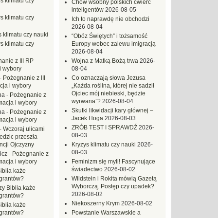
s klimatu czy
Chów wsobny polskich ćwierć
inteligentów
2026-08-05
s klimatu czy
Ich to naprawdę nie obchodzi
2026-08-04
 klimatu czy nauki
“Obóz Świętych” i tożsamość
s klimatu czy
Europy wobec zalewu imigracją
2026-08-04
anie z III RP
Wojna z Matką Bożą trwa
2026-
i wybory
08-04
-
Pożegnanie z III
Co oznaczają słowa Jezusa
ja i wybory
„Każda roślina, której nie sadził
Ojciec mój niebieski, będzie
na
-
Pożegnanie z
wyrwana”?
2026-08-04
macja i wybory
Skutki likwidacji kary głównej –
na
-
Pożegnanie z
Jacek Hoga
2026-08-03
macja i wybory
ZRÓB TEST I SPRAWDŹ
2026-
-
Wczoraj ulicami
08-03
dzic przeszła
ncji Ojczyzny
Kryzys klimatu czy nauki
2026-
08-03
icz
-
Pożegnanie z
macja i wybory
Feminizm się myli! Fascynujące
świadectwo
2026-08-02
iblia każe
grantów?
Wildstein i Rokita mówią Gazetą
Wyborczą. Postęp czy upadek?
zy Biblia każe
2026-08-02
grantów?
Niekoszerny Krym
2026-08-02
iblia każe
grantów?
Powstanie Warszawskie a