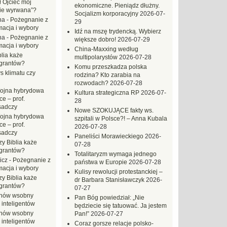
ł Ojciec mój
ekonomiczne. Pieniądz dłużny.
zie wyrwana”?
Socjalizm korporacyjny
2026-07-
na
-
Pożegnanie z
29
macja i wybory
Idź na mszę trydencką. Wybierz
na
-
Pożegnanie z
większe dobro!
2026-07-29
macja i wybory
China-Maxxing według
blia każe
multipolarystów
2026-07-28
grantów?
Komu przeszkadza polska
s klimatu czy
rodzina? Kto zarabia na
rozwodach?
2026-07-28
ojna hybrydowa
Kultura strategiczna RP
2026-07-
e – prof.
28
sadczy
Nowe SZOKUJĄCE fakty ws.
ojna hybrydowa
szpitali w Polsce?! – Anna Kubala
e – prof.
2026-07-28
sadczy
Paneliści Morawieckiego
2026-
zy Biblia każe
07-28
grantów?
Totalitaryzm wymaga jednego
icz
-
Pożegnanie z
państwa w Europie
2026-07-28
macja i wybory
Kulisy rewolucji protestanckiej –
zy Biblia każe
dr Barbara Stanisławczyk
2026-
grantów?
07-27
hów wsobny
Pan Bóg powiedział: „Nie
 inteligentów
będziecie się tatuować. Ja jestem
hów wsobny
Pan!”
2026-07-27
 inteligentów
Coraz gorsze relacje polsko-