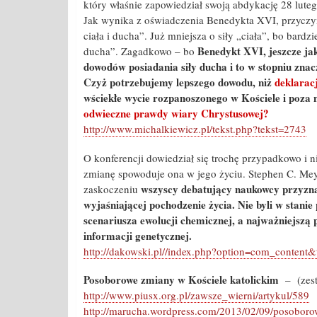
który właśnie zapowiedział swoją abdykację 28 luteg
Jak wynika z oświadczenia Benedykta XVI, przyczyną
ciała i ducha”. Już mniejsza o siły „ciała”, bo bard
Benedykt XVI, jeszcze jak
ducha”. Zagadkowo – bo
dowodów posiadania siły ducha i to w stopniu znac
Czyż potrzebujemy lepszego dowodu, niż
deklarac
wściekłe wycie rozpanoszonego w Kościele i poza 
odwieczne prawdy wiary Chrystusowej?
http://www.michalkiewicz.pl/tekst.php?tekst=2743
O konferencji dowiedział się trochę przypadkowo i 
zmianę spowoduje ona w jego życiu. Stephen C. Meye
wszyscy debatujący naukowcy przyznawa
zaskoczeniu
wyjaśniającej pochodzenie życia. Nie byli w stani
scenariusza ewolucji chemicznej, a najważniejszą
informacji genetycznej.
http://dakowski.pl//index.php?option=com_conten
Posoborowe zmiany w Kościele katolickim
– (zest
http://www.piusx.org.pl/zawsze_wierni/artykul/589
http://marucha.wordpress.com/2013/02/09/posoborow