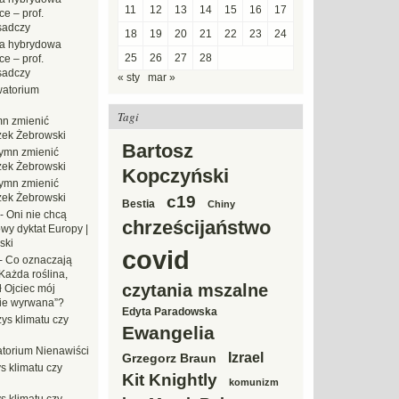
11
12
13
14
15
16
17
e – prof.
sadczy
18
19
20
21
22
23
24
a hybrydowa
25
26
27
28
e – prof.
sadczy
« sty
mar »
atorium
Tagi
n zmienić
zek Żebrowski
Bartosz
ymn zmienić
zek Żebrowski
Kopczyński
ymn zmienić
zek Żebrowski
c19
Bestia
Chiny
-
Oni nie chcą
chrześcijaństwo
wy dyktat Europy |
ski
covid
-
Co oznaczają
Każda roślina,
czytania mszalne
ł Ojciec mój
zie wyrwana”?
Edyta Paradowska
ys klimatu czy
Ewangelia
torium Nienawiści
Izrael
Grzegorz Braun
s klimatu czy
Kit Knightly
komunizm