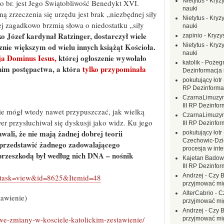
Nietytus
-
Kryzy
o br. jest Jego Świątobliwość Benedykt XVI.
nauki
 zrzeczenia się urzędu jest brak „niezbędnej siły
Nietytus
-
Kryzy
ziej zagadkowo brzmią słowa o niedostatku „siły
nauki
o Józef kardynał Ratzinger, dostarczył wiele
zapinio
-
Kryzys
znie większym od wielu innych książąt Kościoła.
Nietytus
-
Kryzy
nauki
ja Dominus Iesus,
której ogłoszenie wywołało
katolik
-
Pożegn
nim postępactwa, a która
tylko
przypominała
Dezinformacja 
pokutujący łotr
RP Dezinformac
CzarnaLimuzy
III RP Dezinfor
nie mógł wtedy nawet przypuszczać, jak wielką
CzarnaLimuzy
r przysłuchiwał się dyskusji jako widz. Ku jego
III RP Dezinfor
li, że nie mają żadnej dobrej teorii
pokutujący łotr
Czechowic-Dzie
e przedstawić żadnego zadowalającego
procesja w inte
 przeszkodą był według nich DNA – nośnik
Kajetan Badow
III RP Dezinfor
Andrzej
-
Czy B
t&task=view&id=8625&Itemid=48
przyjmować mi
AlterCabrio
-
C
awienie)
przyjmować mi
Andrzej
-
Czy B
e-zmiany-w-kosciele-katolickim-zestawienie/
przyjmować mi