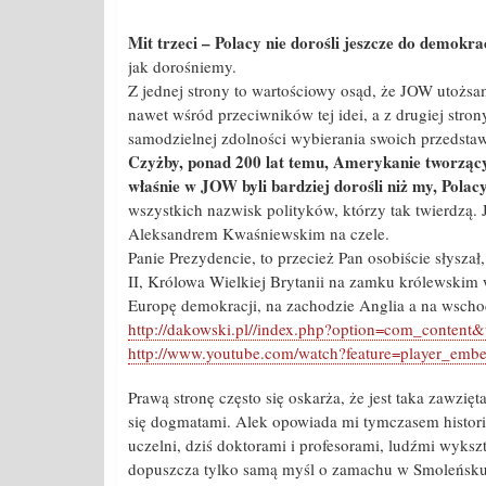
Mit trzeci – Polacy nie dorośli jeszcze do demokra
jak dorośniemy.
Z jednej strony to wartościowy osąd, że JOW utożsam
nawet wśród przeciwników tej idei, a z drugiej stro
samodzielnej zdolności wybierania swoich przedstawi
Czyżby, ponad 200 lat temu, Amerykanie tworząc
właśnie w JOW byli bardziej dorośli niż my, Polacy,
wszystkich nazwisk polityków, którzy tak twierdzą. 
Aleksandrem Kwaśniewskim na czele.
Panie Prezydencie, to przecież Pan osobiście słyszał
II, Królowa Wielkiej Brytanii na zamku królewskim 
Europę demokracji, na zachodzie Anglia a na wscho
http://dakowski.pl//index.php?option=com_conten
http://www.youtube.com/watch?feature=player_
Prawą stronę często się oskarża, że jest taka zawzi
się dogmatami. Alek opowiada mi tymczasem histori
uczelni, dziś doktorami i profesorami, ludźmi wyks
dopuszcza tylko samą myśl o zamachu w Smoleńsku, 