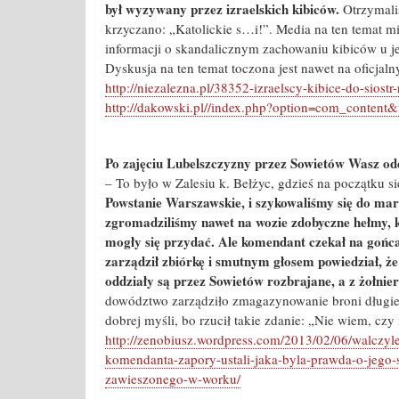
był wyzywany przez izraelskich kibiców.
Otrzymali
krzyczano: „Katolickie s…i!”. Media na ten temat m
informacji o skandalicznym zachowaniu kibiców u je
Dyskusja na ten temat toczona jest nawet na oficja
http://niezalezna.pl/38352-izraelscy-kibice-do-siostr
http://dakowski.pl//index.php?option=com_conten
Po zajęciu Lubelszczyzny przez Sowietów Wasz odd
– To było w Zalesiu k. Bełżyc, gdzieś na początku s
Powstanie Warszawskie, i szykowaliśmy się do ma
zgromadziliśmy nawet na wozie zdobyczne hełmy, kt
mogły się przydać. Ale komendant czekał na gońc
zarządził zbiórkę i smutnym głosem powiedział, ż
oddziały są przez Sowietów rozbrajane, a z żołnie
dowództwo zarządziło zmagazynowanie broni długiej 
dobrej myśli, bo rzucił takie zdanie: „Nie wiem, cz
http://zenobiusz.wordpress.com/2013/02/06/walczyl
komendanta-zapory-ustali-jaka-byla-prawda-o-jego-s
zawieszonego-w-worku/