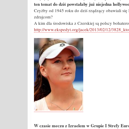
ten temat do dziś powstałaby już niejedna hollyw
Czyżby od 1945 roku do dziś rządzący obawiali się 
zdrajcom?
A kim dla środowiska z Czerskiej są polscy bohater
http://www.ekspedyt.org/jacek/2013/02/12/3828_kto-
W czasie meczu z Izraelem w Grupie I Strefy Euro