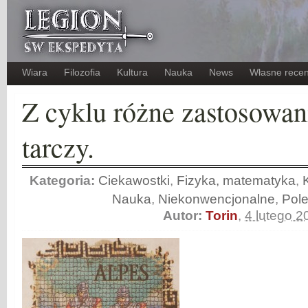
Wiara
Filozofia
Kultura
Nauka
News
Własne recen
Z cyklu różne zastosowan
tarczy.
Kategoria:
Ciekawostki
,
Fizyka, matematyka
,
Nauka
,
Niekonwencjonalne
,
Pol
Autor:
Torin
,
4 lutego 2