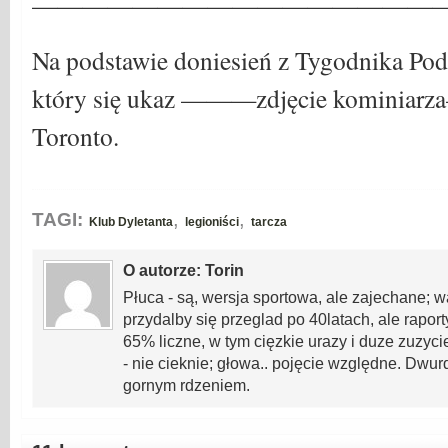
—————————————————
Na podstawie doniesień z Tygodnika Pod
który się ukaz ———zdjęcie kominiar
Toronto.
,
,
TAGI:
Klub Dyletanta
legioniści
tarcza
O autorze: Torin
Płuca - są, wersja sportowa, ale zajechane; w
przydalby się przeglad po 40latach, ale rapor
65% liczne, w tym cięzkie urazy i duze zuzyci
- nie cieknie; głowa.. pojęcie względne. Dwu
gornym rdzeniem.