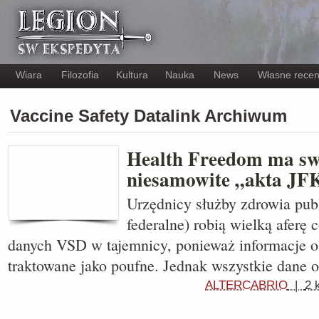
Wiara
Filozofia
Kultura
Nauka
News
Własne recen
Vaccine Safety Datalink Archiwum
Health Freedom ma sw
niesamowite „akta JF
Urzędnicy służby zdrowia pub
federalne) robią wielką aferę
danych VSD w tajemnicy, ponieważ informacje o
traktowane jako poufne. Jednak wszystkie dane
ALTERCABRIO
|
2 