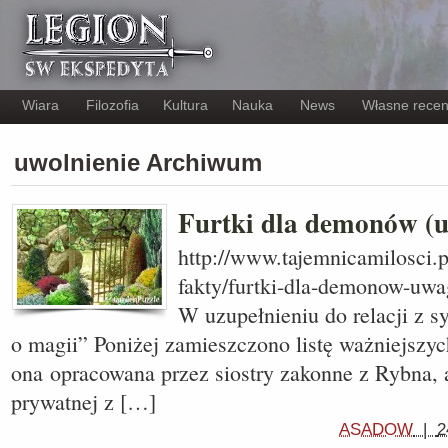
Wiara
Filozofia
Kultura
Nauka
News
Własne recen
uwolnienie Archiwum
Furtki dla demonów (u
http://www.tajemnicamilosci.p
fakty/furtki-dla-demonow-uwa
W uzupełnieniu do relacji z 
o magii” Poniżej zamieszczono listę ważniejszyc
ona opracowana przez siostry zakonne z Rybna, 
prywatnej z […]
ASADOW
|
2