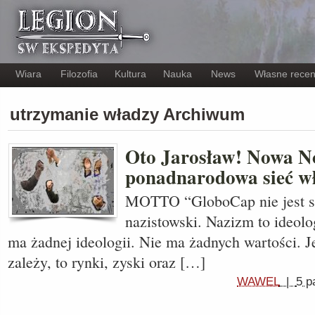
Wiara
Filozofia
Kultura
Nauka
News
Własne recen
utrzymanie władzy Archiwum
Oto Jarosław! Nowa N
ponadnarodowa sieć w
MOTTO “GloboCap nie jest s
nazistowski. Nazizm to ideol
ma żadnej ideologii. Nie ma żadnych wartości. 
zależy, to rynki, zyski oraz […]
WAWEL
|
5 p