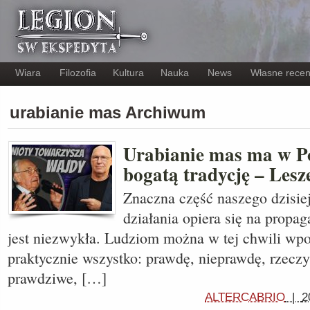
Wiara
Filozofia
Kultura
Nauka
News
Własne recen
urabianie mas Archiwum
Urabianie mas ma w P
bogatą tradycję – Les
Znaczna część naszego dzisiej
działania opiera się na propa
jest niezwykła. Ludziom można w tej chwili wp
praktycznie wszystko: prawdę, nieprawdę, rzecz
prawdziwe, […]
ALTERCABRIO
|
2