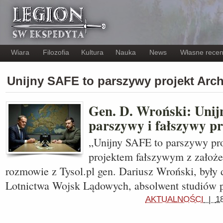
Wiara
Filozofia
Kultura
Nauka
News
Własne recen
Unijny SAFE to parszywy projekt Ar
Gen. D. Wroński: Unij
parszywy i fałszywy pr
„Unijny SAFE to parszywy proj
projektem fałszywym z założe
rozmowie z Tysol.pl gen. Dariusz Wroński, był
Lotnictwa Wojsk Lądowych, absolwent studiów
AKTUALNOŚCI
|
1