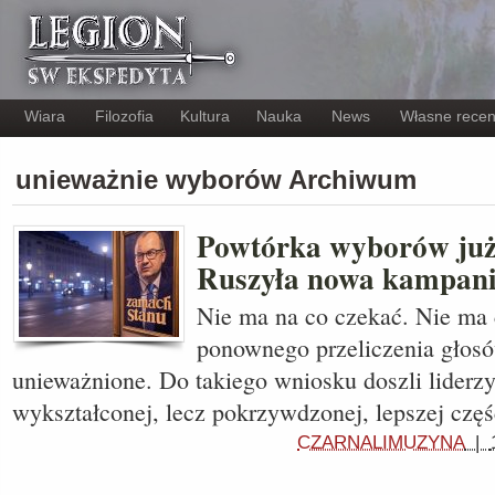
Wiara
Filozofia
Kultura
Nauka
News
Własne recen
unieważnie wyborów Archiwum
Powtórka wyborów już
Ruszyła nowa kampan
Nie ma na co czekać. Nie ma 
ponownego przeliczenia głos
unieważnione. Do takiego wniosku doszli liderzy
wykształconej, lecz pokrzywdzonej, lepszej czę
CZARNALIMUZYNA
|