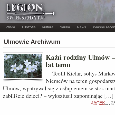
Wiara
Filozofia
Kultura
Nauka
News
Własne recen
Ulmowie Archiwum
Kaźń rodziny Ulmów —
lat temu
Teofil Kielar, sołtys Marko
Niemców na teren gospodarstw
Ulmów, wpatrywał się z osłupieniem w stos mar
zabiliście dzieci? – wyksztusił zapominając […]
JACEK
|
2