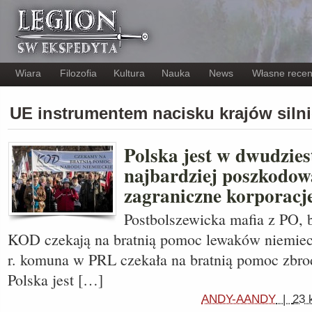
Wiara
Filozofia
Kultura
Nauka
News
Własne recen
UE instrumentem nacisku krajów siln
Polska jest w dwudzies
najbardziej poszkodow
zagraniczne korporacj
Postbolszewicka mafia z PO, b
KOD czekają na bratnią pomoc lewaków niemi
r. komuna w PRL czekała na bratnią pomoc zbr
Polska jest […]
ANDY-AANDY
|
23 