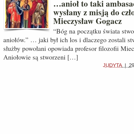
…anioł to taki ambasa
wysłany z misją do cz
Mieczysław Gogacz
“Bóg na początku świata stwo
aniołów.” … jaki był ich los i dlaczego zostali st
służby powołani opowiada profesor filozofii Mi
Aniołowie są stworzeni […]
JUDYTA
|
29