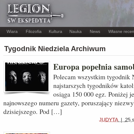
Wiara
Filozofia
Kultura
Nauka
News
Własne recen
Tygodnik Niedziela Archiwum
Europa popełnia samo
Polecam wszystkim tygodnik N
najstarszych tygodników katol
osiąga 150 000 egz. Poniżej j
najnowszego numeru gazety, poruszający niezwy
dzisiejszego. Pod […]
JUDYTA
|
25 