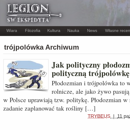
Wiara
Filozofia
Kultura
Nauka
News
Własne recen
trójpolówka Archiwum
Jak polityczny płodozm
polityczną trójpolówkę
Płodozmian i trójpolówka to 
rolnicze, ale jako żywo pasuj
w Polsce uprawiają tzw. politykę. Płodozmian w 
zadanie zaplanować tak rośliny […]
TRYBEUS
|
11 pa