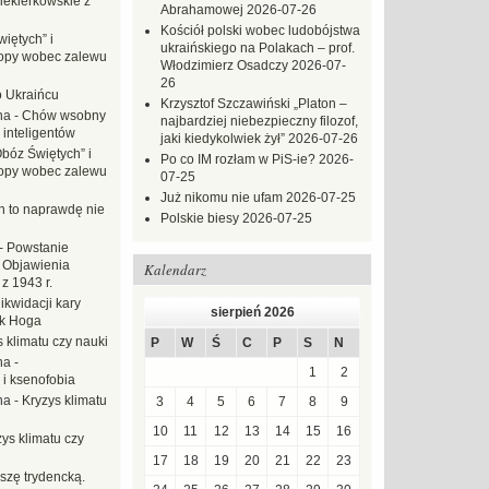
iekierkowskie z
Abrahamowej
2026-07-26
Kościół polski wobec ludobójstwa
iętych” i
ukraińskiego na Polakach – prof.
opy wobec zalewu
Włodzimierz Osadczy
2026-07-
26
o Ukraińcu
Krzysztof Szczawiński „Platon –
na
-
Chów wsobny
najbardziej niebezpieczny filozof,
 inteligentów
jaki kiedykolwiek żył”
2026-07-26
Obóz Świętych” i
Po co IM rozłam w PiS-ie?
2026-
opy wobec zalewu
07-25
Już nikomu nie ufam
2026-07-25
ch to naprawdę nie
Polskie biesy
2026-07-25
-
Powstanie
 Objawienia
Kalendarz
z 1943 r.
likwidacji kary
sierpień 2026
ek Hoga
 klimatu czy nauki
P
W
Ś
C
P
S
N
na
-
1
2
 i ksenofobia
na
-
Kryzys klimatu
3
4
5
6
7
8
9
10
11
12
13
14
15
16
ys klimatu czy
17
18
19
20
21
22
23
szę trydencką.