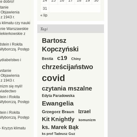
24
25
26
27
28
29
30
e dobro!
tanie
31
 Objawienia
« lip
z 1943 r.
 klimatu czy nauki
Tagi
nie Warszawskie
iekierkowskie z
Bartosz
dstein i Rokita
Kopczyński
Wyborczą. Postęp
c19
Bestia
Chiny
ydiabelstwo i
chrześcijaństwo
stanie
covid
 Objawienia
z 1943 r.
nizm się myli!
czytania mszalne
wiadectwo
Edyta Paradowska
tein i Rokita
Wyborczą. Postęp
Ewangelia
Izrael
Grzegorz Braun
tein i Rokita
Wyborczą. Postęp
Kit Knightly
komunizm
ks. Marek Bąk
-
Kryzys klimatu
ks prof Tadeusz Guz