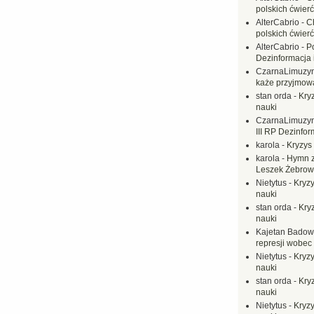
polskich ćwierć
AlterCabrio
-
C
polskich ćwierć
AlterCabrio
-
P
Dezinformacja 
CzarnaLimuzy
każe przyjmow
stan orda
-
Kryz
nauki
CzarnaLimuzy
III RP Dezinfor
karola
-
Kryzys 
karola
-
Hymn z
Leszek Żebrow
Nietytus
-
Kryzy
nauki
stan orda
-
Kryz
nauki
Kajetan Badow
represji wobec
Nietytus
-
Kryzy
nauki
stan orda
-
Kryz
nauki
Nietytus
-
Kryzy