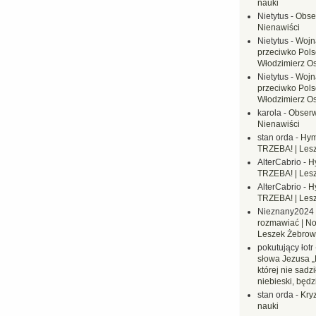
nauki
Nietytus
-
Obse
Nienawiści
Nietytus
-
Wojn
przeciwko Polsc
Włodzimierz O
Nietytus
-
Wojn
przeciwko Polsc
Włodzimierz O
karola
-
Obserw
Nienawiści
stan orda
-
Hym
TRZEBA! | Les
AlterCabrio
-
H
TRZEBA! | Les
AlterCabrio
-
H
TRZEBA! | Les
Nieznany2024
rozmawiać | No
Leszek Żebrow
pokutujący łotr
słowa Jezusa „
której nie sadzi
niebieski, będ
stan orda
-
Kryz
nauki