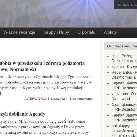
STRONA GŁ
Własne recenzje
Grupy i kluby
O portalu
Wpłaty
Ostatnie komenta
piko
-
Pożegnan
Dezinformacja 
sfobia w przedszkolu i zdrowa poliamoria
zapinio
-
Kryzys
Nowej Normalności
Rebeliantka
-
P
zeniu skierowanym do Ogólnochińskiego Zgromadzenia
Dezinformacja 
ił potrzebę „rozszerzenia granic zasobów żywności”, w
Kajetan Badow
eny wartości odżywczych i przemysłowej produkcji
III RP Dezinfor
]
verizanus
-
Obs
Nienawiści
ALTERCABRIO
|
1 kwietnia
|
Brak komentarzy
CzarnaLimuzy
III RP Dezinfor
zyli dobijanie Agendy
Kajetan Badow
III RP Dezinfor
tyny Javier Milei zadaje coup de grâce Światowemu
onferencyjnym skasowaniu Agendy z Davos przez
pokutujący łotr
słowa Jezusa „
 obietnicą uwolnienia niewykorzystanych rezerw ropy
której nie sadzi