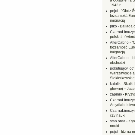
a Objawienia S
1943 r.
pejot
-
“Obóz Św
tożsamość Eur
imigracją
piko
-
Ballada 
CzarnaLimuzy
polskich ćwierć
AlterCabrio
-
“
tożsamość Eur
imigracją
AlterCabrio
-
I
obchodzi
pokutujący łotr
Warszawskie a
Siekierkowskie 
katolik
-
Skutki 
głównej – Jac
zapinio
-
Kryzys
CzarnaLimuzy
Antydiabelstwo
CzarnaLimuzy
czy nauki
stan orda
-
Kryz
nauki
pejot
-
Idź na m