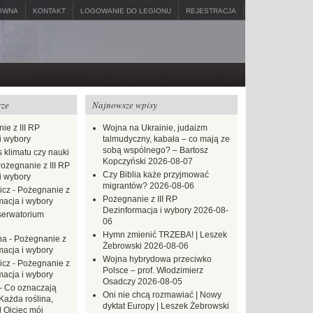
ÓWNA
KONTAKT
LOGOWANIE DO LEGIONU
REJESTRACJA
rze
Najnowsze wpisy
ie z III RP
Wojna na Ukrainie, judaizm
i wybory
talmudyczny, kabała – co mają ze
sobą wspólnego? – Bartosz
 klimatu czy nauki
Kopczyński
2026-08-07
ożegnanie z III RP
Czy Biblia każe przyjmować
i wybory
migrantów?
2026-08-06
icz
-
Pożegnanie z
Pożegnanie z III RP
macja i wybory
Dezinformacja i wybory
2026-08-
erwatorium
06
Hymn zmienić TRZEBA! | Leszek
na
-
Pożegnanie z
Żebrowski
2026-08-06
macja i wybory
Wojna hybrydowa przeciwko
icz
-
Pożegnanie z
Polsce – prof. Włodzimierz
macja i wybory
Osadczy
2026-08-05
-
Co oznaczają
Oni nie chcą rozmawiać | Nowy
Każda roślina,
dyktat Europy | Leszek Żebrowski
ł Ojciec mój