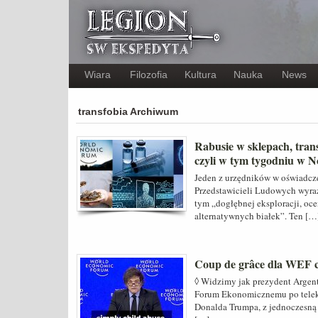
Wiara
Filozofia
Kultura
Nauka
News
transfobia Archiwum
Rabusie w sklepach, tran
czyli w tym tygodniu w 
Jeden z urzędników w oświadc
Przedstawicieli Ludowych wyraz
tym „dogłębnej eksploracji, oc
alternatywnych białek”. Ten […
Coup de grâce dla WEF c
◊ Widzimy jak prezydent Argen
Forum Ekonomicznemu po telek
Donalda Trumpa, z jednoczesną