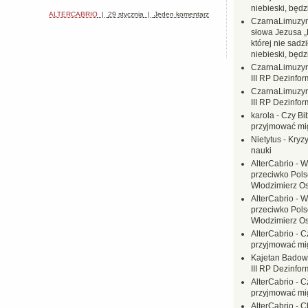
niebieski, będ
ALTERCABRIO
|
29 stycznia
|
Jeden komentarz
CzarnaLimuzy
słowa Jezusa „
której nie sadzi
niebieski, będ
CzarnaLimuzy
III RP Dezinfor
CzarnaLimuzy
III RP Dezinfor
karola
-
Czy Bi
przyjmować mi
Nietytus
-
Kryzy
nauki
AlterCabrio
-
W
przeciwko Polsc
Włodzimierz O
AlterCabrio
-
W
przeciwko Polsc
Włodzimierz O
AlterCabrio
-
C
przyjmować mi
Kajetan Badow
III RP Dezinfor
AlterCabrio
-
C
przyjmować mi
AlterCabrio
-
C