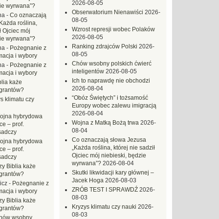
2026-08-05
zie wyrwana”?
Obserwatorium Nienawiści
2026-
na
-
Co oznaczają
08-05
Każda roślina,
Wzrost represji wobec Polaków
ł Ojciec mój
2026-08-05
zie wyrwana”?
Ranking zdrajców Polski
2026-
na
-
Pożegnanie z
08-05
macja i wybory
Chów wsobny polskich ćwierć
na
-
Pożegnanie z
inteligentów
2026-08-05
macja i wybory
Ich to naprawdę nie obchodzi
blia każe
2026-08-04
grantów?
“Obóz Świętych” i tożsamość
s klimatu czy
Europy wobec zalewu imigracją
2026-08-04
ojna hybrydowa
Wojna z Matką Bożą trwa
2026-
e – prof.
08-04
sadczy
Co oznaczają słowa Jezusa
ojna hybrydowa
„Każda roślina, której nie sadził
e – prof.
Ojciec mój niebieski, będzie
sadczy
wyrwana”?
2026-08-04
zy Biblia każe
Skutki likwidacji kary głównej –
grantów?
Jacek Hoga
2026-08-03
icz
-
Pożegnanie z
ZRÓB TEST I SPRAWDŹ
2026-
macja i wybory
08-03
zy Biblia każe
Kryzys klimatu czy nauki
2026-
grantów?
08-03
hów wsobny