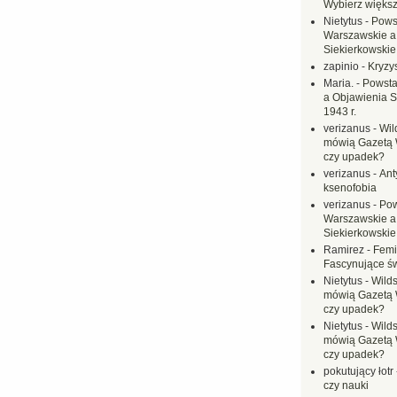
Wybierz większ
Nietytus
-
Pows
Warszawskie a
Siekierkowskie 
zapinio
-
Kryzys
Maria.
-
Powsta
a Objawienia S
1943 r.
verizanus
-
Wil
mówią Gazetą 
czy upadek?
verizanus
-
Ant
ksenofobia
verizanus
-
Pow
Warszawskie a
Siekierkowskie 
Ramirez
-
Femi
Fascynujące ś
Nietytus
-
Wilds
mówią Gazetą 
czy upadek?
Nietytus
-
Wilds
mówią Gazetą 
czy upadek?
pokutujący łotr
czy nauki