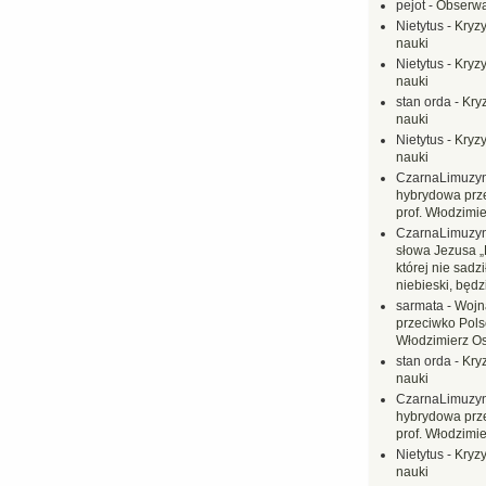
pejot
-
Obserwa
Nietytus
-
Kryzy
nauki
Nietytus
-
Kryzy
nauki
stan orda
-
Kryz
nauki
Nietytus
-
Kryzy
nauki
CzarnaLimuzy
hybrydowa prz
prof. Włodzimi
CzarnaLimuzy
słowa Jezusa „
której nie sadzi
niebieski, będ
sarmata
-
Wojn
przeciwko Polsc
Włodzimierz O
stan orda
-
Kryz
nauki
CzarnaLimuzy
hybrydowa prz
prof. Włodzimi
Nietytus
-
Kryzy
nauki