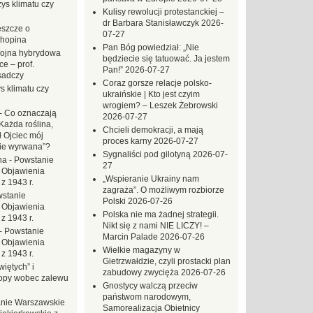
ys klimatu czy
Kulisy rewolucji protestanckiej –
dr Barbara Stanisławczyk
2026-
eszcze o
07-27
hopina
Pan Bóg powiedział: „Nie
ojna hybrydowa
będziecie się tatuować. Ja jestem
e – prof.
Pan!”
2026-07-27
sadczy
Coraz gorsze relacje polsko-
s klimatu czy
ukraińskie | Kto jest czyim
wrogiem? – Leszek Żebrowski
-
Co oznaczają
2026-07-27
Każda roślina,
Chcieli demokracji, a mają
ł Ojciec mój
proces karny
2026-07-27
zie wyrwana”?
Sygnaliści pod gilotyną
2026-07-
na
-
Powstanie
27
 Objawienia
„Wspieranie Ukrainy nam
z 1943 r.
zagraża”. O możliwym rozbiorze
stanie
Polski
2026-07-26
 Objawienia
Polska nie ma żadnej strategii.
z 1943 r.
Nikt się z nami NIE LICZY! –
-
Powstanie
Marcin Palade
2026-07-26
 Objawienia
Wielkie magazyny w
z 1943 r.
Gietrzwałdzie, czyli prostacki plan
iętych” i
zabudowy zwycięża
2026-07-26
opy wobec zalewu
Gnostycy walczą przeciw
państwom narodowym,
nie Warszawskie
Samorealizacja Obietnicy