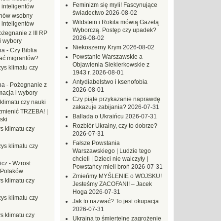
Feminizm się myli! Fascynujące
 inteligentów
świadectwo
2026-08-02
hów wsobny
Wildstein i Rokita mówią Gazetą
 inteligentów
Wyborczą. Postęp czy upadek?
ożegnanie z III RP
2026-08-02
i wybory
Niekoszerny Krym
2026-08-02
na
-
Czy Biblia
Powstanie Warszawskie a
ać migrantów?
Objawienia Siekierkowskie z
ys klimatu czy
1943 r.
2026-08-01
Antydiabelstwo i ksenofobia
na
-
Pożegnanie z
2026-08-01
macja i wybory
Czy piąte przykazanie naprawdę
klimatu czy nauki
zakazuje zabijania?
2026-07-31
mienić TRZEBA! |
Ballada o Ukraińcu
2026-07-31
ski
Rozbiór Ukrainy, czy to dobrze?
s klimatu czy
2026-07-31
Fałsze Powstania
ys klimatu czy
Warszawskiego | Ludzie tego
chcieli | Dzieci nie walczyły |
icz
-
Wzrost
Powstańcy mieli broń
2026-07-31
 Polaków
Zmieńmy MYŚLENIE o WOJSKU!
s klimatu czy
Jesteśmy ZACOFANI! – Jacek
Hoga
2026-07-31
ys klimatu czy
Jak to nazwać? To jest okupacja
2026-07-31
s klimatu czy
Ukraina to śmiertelne zagrożenie