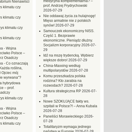
medycyna komplementarna? –
torium Nienawiści
prof. Andrzej Frydrychowski
s klimatu czy
2026-07-29
Nie oddawaj życia za hulajnogę!
s klimatu czy
Mięso armatnie nie z polskich
synów!
2026-07-29
ys klimatu czy
Samouczek ekonomiczny NISS.
Część 1. Bezprawie
s klimatu czy
ekonomiczne. Pieniądz dłużny.
Socjalizm korporacyjny
2026-07-
na
-
Wojna
29
eciwko Polsce –
Idź na mszę trydencką. Wybierz
erz Osadczy
większe dobro!
2026-07-29
na
-
Co oznaczają
China-Maxxing według
Każda roślina,
multipolarystów
2026-07-28
ł Ojciec mój
Komu przeszkadza polska
zie wyrwana”?
rodzina? Kto zarabia na
a hybrydowa
rozwodach?
2026-07-28
e – prof.
Kultura strategiczna RP
2026-07-
sadczy
28
ys klimatu czy
Nowe SZOKUJĄCE fakty ws.
szpitali w Polsce?! – Anna Kubala
na
-
Wojna
2026-07-28
eciwko Polsce –
Paneliści Morawieckiego
2026-
erz Osadczy
07-28
s klimatu czy
Totalitaryzm wymaga jednego
państwa w Europie
2026-07-28