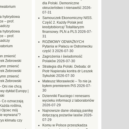
dla Polski. Demoniczne
rwatorium
okrucieństwo i nienawiść
2026-
07-31
a hybrydowa
Samouczek Ekonomiczny NISS.
e – prof.
Część 2. Każdy Polak jest
sadczy
kredytobiorcą! Totalitaryzm
a hybrydowa
finansowy. PLN a PLS
2026-07-
e – prof.
31
sadczy
ROZMOWY ODWAŻNYCH
atorium
Pytania w Pałacu w Ostromecku
część 3
2026-07-30
n zmienić
Zagrożenia i świadomość
zek Żebrowski
Polaków
2026-07-30
ymn zmienić
Strategia dla Polski. Debata: dr
zek Żebrowski
Piotr Napierała kontra dr Leszek
Sykulski
2026-07-30
ymn zmienić
zek Żebrowski
Mateusz Morawiecki – To nie ja
byłem premierem PiS
2026-07-
-
Oni nie chcą
30
wy dyktat Europy |
ski
Dzienniki Fauciego i renesans
wycieku informacji z laboratoriów
-
Co oznaczają
2026-07-29
Każda roślina,
ł Ojciec mój
Najnowsze dane obalają panikę
zie wyrwana”?
dotyczącą pożarów lasów
2026-
07-29
ys klimatu czy
Komu w Polsce przeszkadza