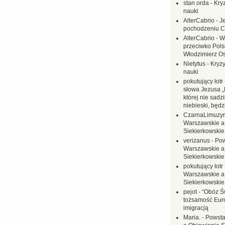
stan orda
-
Kryz
nauki
AlterCabrio
-
J
pochodzeniu C
AlterCabrio
-
W
przeciwko Polsc
Włodzimierz O
Nietytus
-
Kryzy
nauki
pokutujący łotr
słowa Jezusa „
której nie sadzi
niebieski, będ
CzarnaLimuzy
Warszawskie a
Siekierkowskie 
verizanus
-
Pow
Warszawskie a
Siekierkowskie 
pokutujący łotr
Warszawskie a
Siekierkowskie 
pejot
-
“Obóz Św
tożsamość Eur
imigracją
Maria.
-
Powsta