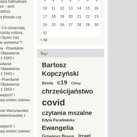
3
4
5
6
7
8
9
ojna hybrydowa
e – prof.
10
11
12
13
14
15
16
sadczy
17
18
19
20
21
22
23
s klimatu czy
24
25
26
27
28
29
30
-
Co oznaczają
Każda roślina,
31
ł Ojciec mój
« lip
zie wyrwana”?
na
-
Powstanie
Tagi
 Objawienia
z 1943 r.
Bartosz
stanie
 Objawienia
Kopczyński
z 1943 r.
-
Powstanie
c19
Bestia
Chiny
 Objawienia
z 1943 r.
chrześcijaństwo
iętych” i
covid
opy wobec zalewu
nie Warszawskie
czytania mszalne
iekierkowskie z
Edyta Paradowska
iętych” i
Ewangelia
opy wobec zalewu
Izrael
Grzegorz Braun