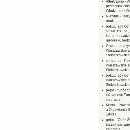
AlterCabrio
-
W
przeciwko Polsc
Włodzimierz O
Nietytus
-
Kryzy
nauki
pokutujący łotr
słowa Jezusa „
której nie sadzi
niebieski, będ
CzarnaLimuzy
Warszawskie a
Siekierkowskie 
verizanus
-
Pow
Warszawskie a
Siekierkowskie 
pokutujący łotr
Warszawskie a
Siekierkowskie 
pejot
-
“Obóz Św
tożsamość Eur
imigracją
Maria.
-
Powsta
a Objawienia S
1943 r.
pejot
-
“Obóz Św
tożsamość Eur
imigracją