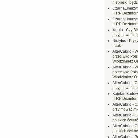
niebieski, będ
CzarnaLimuzy
III RP Dezinfor
CzarnaLimuzy
III RP Dezinfor
karola
-
Czy Bi
przyjmować mi
Nietytus
-
Kryzy
nauki
AlterCabrio
-
W
przeciwko Polsc
Włodzimierz O
AlterCabrio
-
W
przeciwko Polsc
Włodzimierz O
AlterCabrio
-
C
przyjmować mi
Kajetan Badow
III RP Dezinfor
AlterCabrio
-
C
przyjmować mi
AlterCabrio
-
C
polskich ćwierć
AlterCabrio
-
C
polskich ćwierć
AlterCabrio
-
P