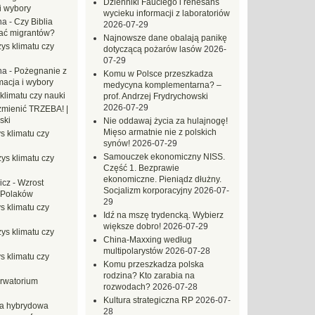
Dzienniki Fauciego i renesans
i wybory
wycieku informacji z laboratoriów
na
-
Czy Biblia
2026-07-29
ać migrantów?
Najnowsze dane obalają panikę
ys klimatu czy
dotyczącą pożarów lasów
2026-
07-29
na
-
Pożegnanie z
Komu w Polsce przeszkadza
macja i wybory
medycyna komplementarna? –
klimatu czy nauki
prof. Andrzej Frydrychowski
2026-07-29
mienić TRZEBA! |
ski
Nie oddawaj życia za hulajnogę!
Mięso armatnie nie z polskich
s klimatu czy
synów!
2026-07-29
Samouczek ekonomiczny NISS.
ys klimatu czy
Część 1. Bezprawie
ekonomiczne. Pieniądz dłużny.
icz
-
Wzrost
Socjalizm korporacyjny
2026-07-
 Polaków
29
s klimatu czy
Idź na mszę trydencką. Wybierz
większe dobro!
2026-07-29
ys klimatu czy
China-Maxxing według
multipolarystów
2026-07-28
s klimatu czy
Komu przeszkadza polska
rodzina? Kto zarabia na
rwatorium
rozwodach?
2026-07-28
Kultura strategiczna RP
2026-07-
a hybrydowa
28