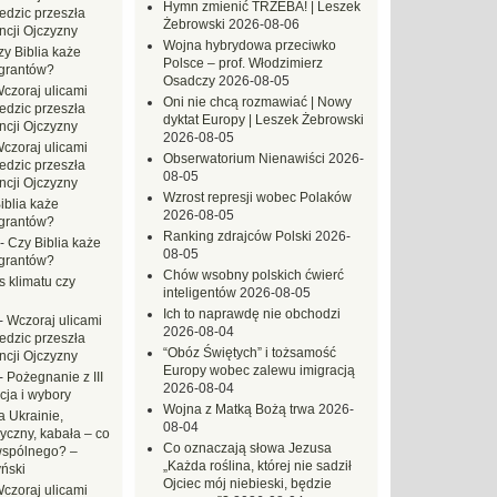
Hymn zmienić TRZEBA! | Leszek
dzic przeszła
Żebrowski
2026-08-06
ncji Ojczyzny
Wojna hybrydowa przeciwko
zy Biblia każe
Polsce – prof. Włodzimierz
grantów?
Osadczy
2026-08-05
czoraj ulicami
Oni nie chcą rozmawiać | Nowy
dzic przeszła
dyktat Europy | Leszek Żebrowski
ncji Ojczyzny
2026-08-05
czoraj ulicami
Obserwatorium Nienawiści
2026-
dzic przeszła
08-05
ncji Ojczyzny
Wzrost represji wobec Polaków
iblia każe
2026-08-05
grantów?
Ranking zdrajców Polski
2026-
-
Czy Biblia każe
08-05
grantów?
Chów wsobny polskich ćwierć
s klimatu czy
inteligentów
2026-08-05
Ich to naprawdę nie obchodzi
-
Wczoraj ulicami
2026-08-04
dzic przeszła
“Obóz Świętych” i tożsamość
ncji Ojczyzny
Europy wobec zalewu imigracją
-
Pożegnanie z III
2026-08-04
ja i wybory
Wojna z Matką Bożą trwa
2026-
 Ukrainie,
08-04
yczny, kabała – co
Co oznaczają słowa Jezusa
wspólnego? –
„Każda roślina, której nie sadził
ński
Ojciec mój niebieski, będzie
czoraj ulicami