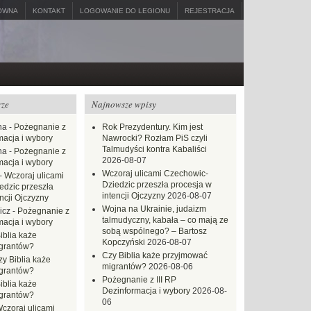
ÓWNA
KONTAKT
LOGOWANIE DO LEGIONU
REJESTRACJA
rze
Najnowsze wpisy
na
-
Pożegnanie z
Rok Prezydentury. Kim jest
macja i wybory
Nawrocki? Rozłam PiS czyli
Talmudyści kontra Kabaliści
na
-
Pożegnanie z
2026-08-07
macja i wybory
Wczoraj ulicami Czechowic-
-
Wczoraj ulicami
Dziedzic przeszła procesja w
dzic przeszła
intencji Ojczyzny
2026-08-07
ncji Ojczyzny
Wojna na Ukrainie, judaizm
icz
-
Pożegnanie z
talmudyczny, kabała – co mają ze
macja i wybory
sobą wspólnego? – Bartosz
iblia każe
Kopczyński
2026-08-07
grantów?
Czy Biblia każe przyjmować
zy Biblia każe
migrantów?
2026-08-06
grantów?
Pożegnanie z III RP
iblia każe
Dezinformacja i wybory
2026-08-
grantów?
06
czoraj ulicami