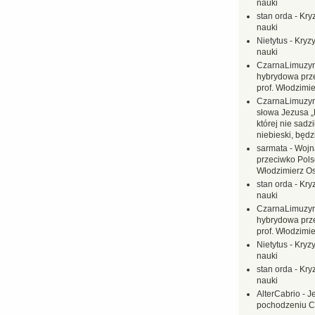
nauki
stan orda
-
Kryz
nauki
Nietytus
-
Kryzy
nauki
CzarnaLimuzy
hybrydowa prz
prof. Włodzimi
CzarnaLimuzy
słowa Jezusa „
której nie sadzi
niebieski, będ
sarmata
-
Wojn
przeciwko Polsc
Włodzimierz O
stan orda
-
Kryz
nauki
CzarnaLimuzy
hybrydowa prz
prof. Włodzimi
Nietytus
-
Kryzy
nauki
stan orda
-
Kryz
nauki
AlterCabrio
-
J
pochodzeniu C