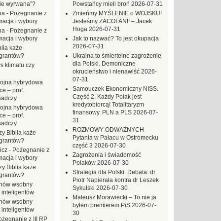
zie wyrwana”?
Powstańcy mieli broń
2026-07-31
na
-
Pożegnanie z
Zmieńmy MYŚLENIE o WOJSKU!
macja i wybory
Jesteśmy ZACOFANI! – Jacek
Hoga
2026-07-31
na
-
Pożegnanie z
macja i wybory
Jak to nazwać? To jest okupacja
2026-07-31
blia każe
grantów?
Ukraina to śmiertelne zagrożenie
dla Polski. Demoniczne
s klimatu czy
okrucieństwo i nienawiść
2026-
07-31
ojna hybrydowa
Samouczek Ekonomiczny NISS.
e – prof.
Część 2. Każdy Polak jest
sadczy
kredytobiorcą! Totalitaryzm
ojna hybrydowa
finansowy. PLN a PLS
2026-07-
e – prof.
31
sadczy
ROZMOWY ODWAŻNYCH
zy Biblia każe
Pytania w Pałacu w Ostromecku
grantów?
część 3
2026-07-30
icz
-
Pożegnanie z
Zagrożenia i świadomość
macja i wybory
Polaków
2026-07-30
zy Biblia każe
Strategia dla Polski. Debata: dr
grantów?
Piotr Napierała kontra dr Leszek
hów wsobny
Sykulski
2026-07-30
 inteligentów
Mateusz Morawiecki – To nie ja
hów wsobny
byłem premierem PiS
2026-07-
 inteligentów
30
ożegnanie z III RP