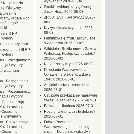
wyrwana”?
2026-08-04
dzic przeszła
Skutki likwidacji kary głównej –
ncji Ojczyzny
Jacek Hoga
2026-08-03
a Ukrainie,
ZRÓB TEST I SPRAWDŹ
2026-
yczny, kabała – co
08-03
wspólnego? –
ński
Kryzys klimatu czy nauki
2026-
08-03
ie z III RP
i wybory
Feminizm się myli! Fascynujące
świadectwo
2026-08-02
 klimatu czy nauki
Wildstein i Rokita mówią Gazetą
ożegnanie z III RP
Wyborczą. Postęp czy upadek?
i wybory
2026-08-02
icz
-
Pożegnanie z
Niekoszerny Krym
2026-08-02
macja i wybory
Powstanie Warszawskie a
erwatorium
Objawienia Siekierkowskie z
1943 r.
2026-08-01
na
-
Pożegnanie z
Antydiabelstwo i ksenofobia
macja i wybory
2026-08-01
icz
-
Pożegnanie z
Czy piąte przykazanie naprawdę
macja i wybory
zakazuje zabijania?
2026-07-31
-
Co oznaczają
Ballada o Ukraińcu
2026-07-31
Każda roślina,
ł Ojciec mój
Rozbiór Ukrainy, czy to dobrze?
zie wyrwana”?
2026-07-31
na
-
Co oznaczają
Fałsze Powstania
Każda roślina,
Warszawskiego | Ludzie tego
ł Ojciec mój
chcieli | Dzieci nie walczyły |