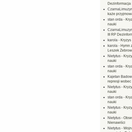
Dezinformacja 
CzarnaLimuzy
każe przyjmow
stan orda
-
Kryz
nauki
CzarnaLimuzy
III RP Dezinfor
karola
-
Kryzys 
karola
-
Hymn z
Leszek Żebrow
Nietytus
-
Kryzy
nauki
stan orda
-
Kryz
nauki
Kajetan Badow
represji wobec
Nietytus
-
Kryzy
nauki
stan orda
-
Kryz
nauki
Nietytus
-
Kryzy
nauki
Nietytus
-
Obse
Nienawiści
Nietytus
-
Wojn