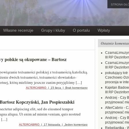
STRONA GŁ
Własne recenzje
Grupy i kluby
O portalu
Wpłaty
Ostatnie komenta
CzarnaLimuzy
III RP Dezinfor
y polskie są okupowane – Bartosz
CzarnaLimuzy
III RP Dezinfor
powiązanie tożsamości polskiej z tożsamością katolicką.
pokutujący łotr
łożenie dwóch tożsamości, tożsamości słowiańsko-
Czechowic-Dzie
rwotnej, którą mieliśmy jeszcze zanim przyjęliśmy […]
procesja w inte
Kajetan Badow
ALTERCABRIO
|
15 lipca
|
Brak komentarzy
III RP Dezinfor
Andrzej
-
Czy B
artosz Kopczyński, Jan Pospieszalski
przyjmować mi
AlterCabrio
-
C
sectetur adipiscing elit, sed do eiusmod tempor
przyjmować mi
magna aliqua. Ut enim ad minim veniam, quis nostrud
Andrzej
-
Czy B
i […]
przyjmować mi
ALTERCABRIO
|
17 listopada
|
Jeden komentarz
Rebeliantka
-
W