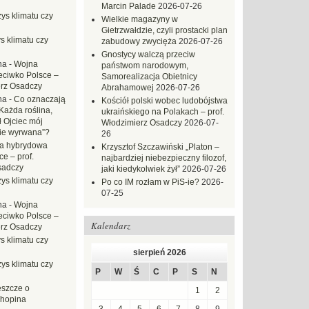
Marcin Palade
2026-07-26
ys klimatu czy
Wielkie magazyny w
Gietrzwałdzie, czyli prostacki plan
s klimatu czy
zabudowy zwycięża
2026-07-26
Gnostycy walczą przeciw
na
-
Wojna
państwom narodowym,
eciwko Polsce –
Samorealizacja Obietnicy
erz Osadczy
Abrahamowej
2026-07-26
na
-
Co oznaczają
Kościół polski wobec ludobójstwa
Każda roślina,
ukraińskiego na Polakach – prof.
ł Ojciec mój
Włodzimierz Osadczy
2026-07-
zie wyrwana”?
26
a hybrydowa
Krzysztof Szczawiński „Platon –
e – prof.
najbardziej niebezpieczny filozof,
sadczy
jaki kiedykolwiek żył”
2026-07-26
ys klimatu czy
Po co IM rozłam w PiS-ie?
2026-
07-25
na
-
Wojna
eciwko Polsce –
Kalendarz
erz Osadczy
s klimatu czy
sierpień 2026
ys klimatu czy
P
W
Ś
C
P
S
N
eszcze o
1
2
hopina