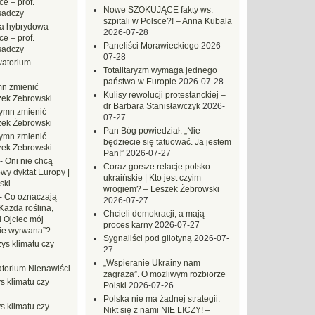
e – prof.
Nowe SZOKUJĄCE fakty ws.
sadczy
szpitali w Polsce?! – Anna Kubala
a hybrydowa
2026-07-28
e – prof.
Paneliści Morawieckiego
2026-
sadczy
07-28
atorium
Totalitaryzm wymaga jednego
państwa w Europie
2026-07-28
n zmienić
Kulisy rewolucji protestanckiej –
zek Żebrowski
dr Barbara Stanisławczyk
2026-
ymn zmienić
07-27
zek Żebrowski
Pan Bóg powiedział: „Nie
ymn zmienić
będziecie się tatuować. Ja jestem
zek Żebrowski
Pan!”
2026-07-27
-
Oni nie chcą
Coraz gorsze relacje polsko-
wy dyktat Europy |
ukraińskie | Kto jest czyim
ski
wrogiem? – Leszek Żebrowski
-
Co oznaczają
2026-07-27
Każda roślina,
Chcieli demokracji, a mają
ł Ojciec mój
proces karny
2026-07-27
zie wyrwana”?
Sygnaliści pod gilotyną
2026-07-
ys klimatu czy
27
„Wspieranie Ukrainy nam
torium Nienawiści
zagraża”. O możliwym rozbiorze
s klimatu czy
Polski
2026-07-26
Polska nie ma żadnej strategii.
s klimatu czy
Nikt się z nami NIE LICZY! –