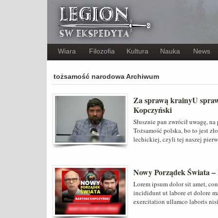
Wiara
Filozofia
Kultura
Nauka
News
tożsamość narodowa Archiwum
Za sprawą krainyU spraw
Kopczyński
Słusznie pan zwrócił uwagę, na 
Tożsamość polska, bo to jest z
lechickiej, czyli tej naszej pie
Nowy Porządek Świata – B
Lorem ipsum dolor sit amet, con
incididunt ut labore et dolore 
exercitation ullamco laboris nis