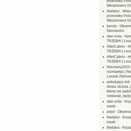
przeciwko Polsc
Włodzimierz O
Nietytus
-
Wojn
przeciwko Polsc
Włodzimierz O
karola
-
Obserw
Nienawiści
stan orda
-
Hym
TRZEBA! | Les
AlterCabrio
-
H
TRZEBA! | Les
AlterCabrio
-
H
TRZEBA! | Les
Nieznany2024
rozmawiać | No
Leszek Żebrow
pokutujący łotr
słowa Jezusa „
której nie sadzi
niebieski, będ
stan orda
-
Kryz
nauki
pejot
-
Obserwa
Nietytus
-
Kryzy
nauki
Nietytus
-
Kryzy