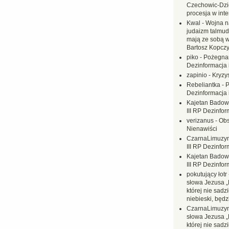
Czechowic-Dzie
procesja w inte
Kwal
-
Wojna n
judaizm talmud
mają ze sobą 
Bartosz Kopczy
piko
-
Pożegnan
Dezinformacja 
zapinio
-
Kryzys
Rebeliantka
-
P
Dezinformacja 
Kajetan Badow
III RP Dezinfor
verizanus
-
Obs
Nienawiści
CzarnaLimuzy
III RP Dezinfor
Kajetan Badow
III RP Dezinfor
pokutujący łotr
słowa Jezusa „
której nie sadzi
niebieski, będ
CzarnaLimuzy
słowa Jezusa „
której nie sadzi