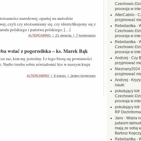
Czechowic-Dzie
procesja w inte
AlterCabrio
-
C
 tożsamości narodowej, opartej na metodzie
przyjmować mi
wej, czyli czy utożsamiamy się, czy identyfikujemy się z
Rebeliantka
-
W
arodu polskiego i państwa polskiego, […]
Czechowic-Dzie
ALTERCABRIO
|
21 sierpnia
|
7 komentarzy
procesja w inte
Rebeliantka
-
W
Czechowic-Dzie
zeba wstać z pogorzeliska – ks. Marek Bąk
procesja w inte
e raz, kim my jesteśmy. I z tego biorą się powinności
Andrzej
-
Czy B
przyjmować mi
e. Nadto trzeba sobie uświadomić kto w naszym kraju
Nieznany2024
przyjmować mi
ALTERCABRIO
|
9 lutego
|
Jeden komentarz
Andrzej
-
Kryzy
nauki
pokutujący łotr
Czechowic-Dzie
procesja w inte
pokutujący łotr
RP Dezinformac
Jans
-
Wojna na
judaizm talmud
mają ze sobą 
Bartosz Kopczy
Rebeliantka
-
W