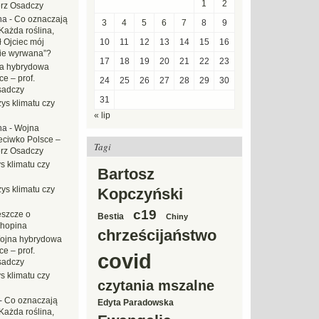
1
2
erz Osadczy
na
-
Co oznaczają
3
4
5
6
7
8
9
Każda roślina,
ł Ojciec mój
10
11
12
13
14
15
16
zie wyrwana”?
17
18
19
20
21
22
23
a hybrydowa
e – prof.
24
25
26
27
28
29
30
sadczy
31
ys klimatu czy
« lip
na
-
Wojna
eciwko Polsce –
Tagi
erz Osadczy
s klimatu czy
Bartosz
ys klimatu czy
Kopczyński
c19
eszcze o
Bestia
Chiny
hopina
chrześcijaństwo
ojna hybrydowa
e – prof.
covid
sadczy
s klimatu czy
czytania mszalne
-
Co oznaczają
Edyta Paradowska
Każda roślina,