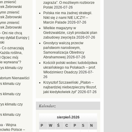
n zmienić
zagraża”. O możliwym rozbiorze
zek Żebrowski
Polski
2026-07-26
ymn zmienić
Polska nie ma żadnej strategii.
zek Żebrowski
Nikt się z nami NIE LICZY! –
Marcin Palade
2026-07-26
ymn zmienić
zek Żebrowski
Wielkie magazyny w
Gietrzwałdzie, czyli prostacki plan
-
Oni nie chcą
zabudowy zwycięża
2026-07-26
wy dyktat Europy |
ski
Gnostycy walczą przeciw
państwom narodowym,
-
Co oznaczają
Samorealizacja Obietnicy
Każda roślina,
Abrahamowej
2026-07-26
ł Ojciec mój
zie wyrwana”?
Kościół polski wobec ludobójstwa
ukraińskiego na Polakach – prof.
ys klimatu czy
Włodzimierz Osadczy
2026-07-
26
torium Nienawiści
Krzysztof Szczawiński „Platon –
s klimatu czy
najbardziej niebezpieczny filozof,
jaki kiedykolwiek żył”
2026-07-26
s klimatu czy
ys klimatu czy
Kalendarz
s klimatu czy
sierpień 2026
na
-
Wojna
P
W
Ś
C
P
S
N
eciwko Polsce –