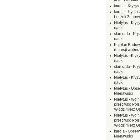
III RP Dezinfor
karola
-
Kryzys 
karola
-
Hymn z
Leszek Żebrow
Nietytus
-
Kryzy
nauki
stan orda
-
Kryz
nauki
Kajetan Badow
represji wobec
Nietytus
-
Kryzy
nauki
stan orda
-
Kryz
nauki
Nietytus
-
Kryzy
nauki
Nietytus
-
Obse
Nienawiści
Nietytus
-
Wojn
przeciwko Polsc
Włodzimierz O
Nietytus
-
Wojn
przeciwko Polsc
Włodzimierz O
karola
-
Obserw
Nienawiści