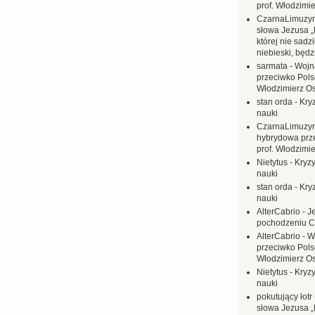
prof. Włodzimi
CzarnaLimuzy
słowa Jezusa „
której nie sadzi
niebieski, będ
sarmata
-
Wojn
przeciwko Polsc
Włodzimierz O
stan orda
-
Kryz
nauki
CzarnaLimuzy
hybrydowa prz
prof. Włodzimi
Nietytus
-
Kryzy
nauki
stan orda
-
Kryz
nauki
AlterCabrio
-
J
pochodzeniu C
AlterCabrio
-
W
przeciwko Polsc
Włodzimierz O
Nietytus
-
Kryzy
nauki
pokutujący łotr
słowa Jezusa „