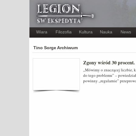
Wiara
Filozofia
Kultura
Nauka
News
Tino Sorge Archiwum
Zgony wśród 30 procent
„Mówimy o znaczącej liczbie, 
do tego problemu” – powiedział
powinny „regularnie” przeprowa