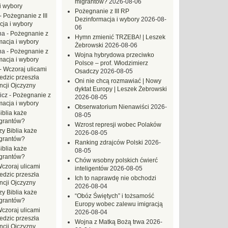
migrantów?
2026-08-06
i wybory
Pożegnanie z III RP
-
Pożegnanie z III
Dezinformacja i wybory
2026-08-
ja i wybory
06
na
-
Pożegnanie z
Hymn zmienić TRZEBA! | Leszek
macja i wybory
Żebrowski
2026-08-06
na
-
Pożegnanie z
Wojna hybrydowa przeciwko
macja i wybory
Polsce – prof. Włodzimierz
-
Wczoraj ulicami
Osadczy
2026-08-05
dzic przeszła
Oni nie chcą rozmawiać | Nowy
ncji Ojczyzny
dyktat Europy | Leszek Żebrowski
icz
-
Pożegnanie z
2026-08-05
macja i wybory
Obserwatorium Nienawiści
2026-
iblia każe
08-05
grantów?
Wzrost represji wobec Polaków
zy Biblia każe
2026-08-05
grantów?
Ranking zdrajców Polski
2026-
iblia każe
08-05
grantów?
Chów wsobny polskich ćwierć
czoraj ulicami
inteligentów
2026-08-05
dzic przeszła
Ich to naprawdę nie obchodzi
ncji Ojczyzny
2026-08-04
zy Biblia każe
“Obóz Świętych” i tożsamość
grantów?
Europy wobec zalewu imigracją
czoraj ulicami
2026-08-04
dzic przeszła
Wojna z Matką Bożą trwa
2026-
ncji Ojczyzny