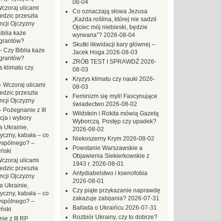
08-04
czoraj ulicami
Co oznaczają słowa Jezusa
dzic przeszła
„Każda roślina, której nie sadził
ncji Ojczyzny
Ojciec mój niebieski, będzie
iblia każe
wyrwana”?
2026-08-04
grantów?
Skutki likwidacji kary głównej –
-
Czy Biblia każe
Jacek Hoga
2026-08-03
grantów?
ZRÓB TEST I SPRAWDŹ
2026-
s klimatu czy
08-03
Kryzys klimatu czy nauki
2026-
-
Wczoraj ulicami
08-03
dzic przeszła
Feminizm się myli! Fascynujące
ncji Ojczyzny
świadectwo
2026-08-02
-
Pożegnanie z III
Wildstein i Rokita mówią Gazetą
ja i wybory
Wyborczą. Postęp czy upadek?
 Ukrainie,
2026-08-02
yczny, kabała – co
Niekoszerny Krym
2026-08-02
wspólnego? –
Powstanie Warszawskie a
ński
Objawienia Siekierkowskie z
czoraj ulicami
1943 r.
2026-08-01
dzic przeszła
Antydiabelstwo i ksenofobia
ncji Ojczyzny
2026-08-01
a Ukrainie,
Czy piąte przykazanie naprawdę
yczny, kabała – co
zakazuje zabijania?
2026-07-31
wspólnego? –
Ballada o Ukraińcu
2026-07-31
ński
Rozbiór Ukrainy, czy to dobrze?
ie z III RP