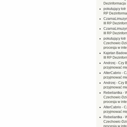
Dezinformacja 
pokutujący łotr
RP Dezinformac
CzarnaLimuzy
III RP Dezinfor
CzarnaLimuzy
III RP Dezinfor
pokutujący łotr
Czechowic-Dzie
procesja w inte
Kajetan Badow
III RP Dezinfor
Andrzej
-
Czy B
przyjmować mi
AlterCabrio
-
C
przyjmować mi
Andrzej
-
Czy B
przyjmować mi
Rebeliantka
-
W
Czechowic-Dzie
procesja w inte
AlterCabrio
-
C
przyjmować mi
Rebeliantka
-
W
Czechowic-Dzie
procesja w inte