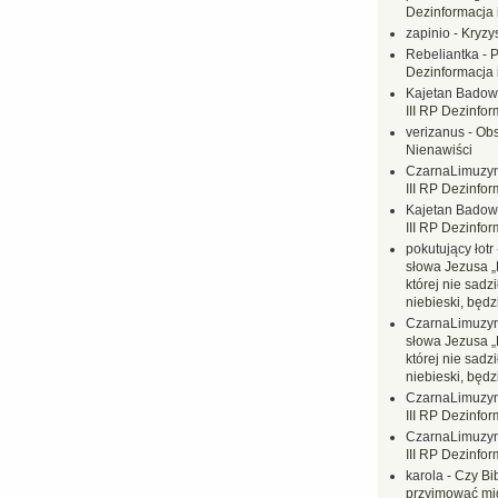
Dezinformacja 
zapinio
-
Kryzys
Rebeliantka
-
P
Dezinformacja 
Kajetan Badow
III RP Dezinfor
verizanus
-
Obs
Nienawiści
CzarnaLimuzy
III RP Dezinfor
Kajetan Badow
III RP Dezinfor
pokutujący łotr
słowa Jezusa „
której nie sadzi
niebieski, będ
CzarnaLimuzy
słowa Jezusa „
której nie sadzi
niebieski, będ
CzarnaLimuzy
III RP Dezinfor
CzarnaLimuzy
III RP Dezinfor
karola
-
Czy Bi
przyjmować mi