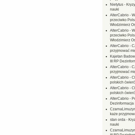
Nietytus
-
Kryzy
nauki
AlterCabrio
-
W
przeciwko Polsc
Włodzimierz O
AlterCabrio
-
W
przeciwko Polsc
Włodzimierz O
AlterCabrio
-
C
przyjmować mi
Kajetan Badow
III RP Dezinfor
AlterCabrio
-
C
przyjmować mi
AlterCabrio
-
C
polskich ćwierć
AlterCabrio
-
C
polskich ćwierć
AlterCabrio
-
P
Dezinformacja 
CzarnaLimuzy
każe przyjmow
stan orda
-
Kryz
nauki
CzarnaLimuzy