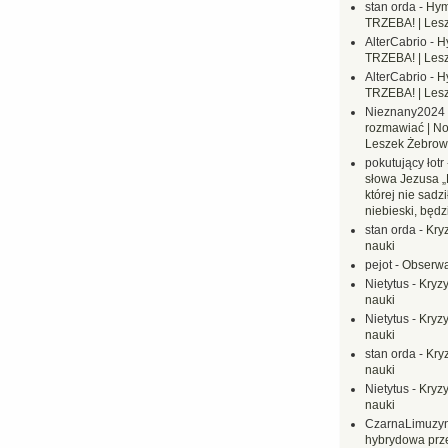
stan orda
-
Hym
TRZEBA! | Les
AlterCabrio
-
H
TRZEBA! | Les
AlterCabrio
-
H
TRZEBA! | Les
Nieznany2024
rozmawiać | No
Leszek Żebrow
pokutujący łotr
słowa Jezusa „
której nie sadzi
niebieski, będ
stan orda
-
Kryz
nauki
pejot
-
Obserwa
Nietytus
-
Kryzy
nauki
Nietytus
-
Kryzy
nauki
stan orda
-
Kryz
nauki
Nietytus
-
Kryzy
nauki
CzarnaLimuzy
hybrydowa prz