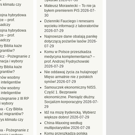
Sykulski
2026-07-30
s klimatu czy
Mateusz Morawiecki – To nie ja
byłem premierem PiS
2026-07-
ojna hybrydowa
30
e – prof.
Dzienniki Fauciego i renesans
sadczy
wycieku informacji z laboratoriów
ojna hybrydowa
2026-07-29
e – prof.
Najnowsze dane obalają panikę
sadczy
dotyczącą pożarów lasów
2026-
zy Biblia każe
07-29
grantów?
Komu w Polsce przeszkadza
icz
-
Pożegnanie z
medycyna komplementarna? –
macja i wybory
prof. Andrzej Frydrychowski
2026-07-29
zy Biblia każe
grantów?
Nie oddawaj życia za hulajnogę!
Mięso armatnie nie z polskich
hów wsobny
synów!
2026-07-29
 inteligentów
Samouczek ekonomiczny NISS.
hów wsobny
Część 1. Bezprawie
 inteligentów
ekonomiczne. Pieniądz dłużny.
ożegnanie z III RP
Socjalizm korporacyjny
2026-07-
i wybory
29
na
-
Czy Biblia
Idź na mszę trydencką. Wybierz
ać migrantów?
większe dobro!
2026-07-29
ys klimatu czy
China-Maxxing według
multipolarystów
2026-07-28
na
-
Pożegnanie z
Komu przeszkadza polska