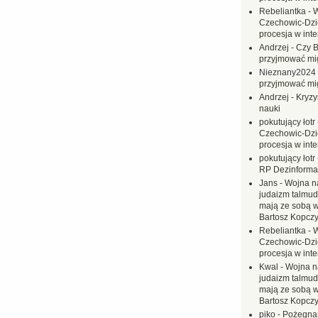
Rebeliantka
-
W
Czechowic-Dzie
procesja w inte
Andrzej
-
Czy B
przyjmować mi
Nieznany2024
przyjmować mi
Andrzej
-
Kryzy
nauki
pokutujący łotr
Czechowic-Dzie
procesja w inte
pokutujący łotr
RP Dezinformac
Jans
-
Wojna na
judaizm talmud
mają ze sobą 
Bartosz Kopczy
Rebeliantka
-
W
Czechowic-Dzie
procesja w inte
Kwal
-
Wojna n
judaizm talmud
mają ze sobą 
Bartosz Kopczy
piko
-
Pożegnan