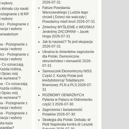
2026-07-31
i wybory
Fałsze Powstania
 klimatu czy nauki
Warszawskiego | Ludzie tego
ożegnanie z III RP
chcieli | Dzieci nie walczyły |
i wybory
Powstańcy mieli broń
2026-07-31
icz
-
Pożegnanie z
Zmieńmy MYŚLENIE o WOJSKU!
macja i wybory
Jesteśmy ZACOFANI! – Jacek
erwatorium
Hoga
2026-07-31
Jak to nazwać? To jest okupacja
na
-
Pożegnanie z
2026-07-31
macja i wybory
Ukraina to śmiertelne zagrożenie
icz
-
Pożegnanie z
dla Polski. Demoniczne
macja i wybory
okrucieństwo i nienawiść
2026-
-
Co oznaczają
07-31
Każda roślina,
Samouczek Ekonomiczny NISS.
ł Ojciec mój
Część 2. Każdy Polak jest
zie wyrwana”?
kredytobiorcą! Totalitaryzm
na
-
Co oznaczają
finansowy. PLN a PLS
2026-07-
Każda roślina,
31
ł Ojciec mój
ROZMOWY ODWAŻNYCH
zie wyrwana”?
Pytania w Pałacu w Ostromecku
na
-
Pożegnanie z
część 3
2026-07-30
macja i wybory
Zagrożenia i świadomość
na
-
Pożegnanie z
Polaków
2026-07-30
macja i wybory
Strategia dla Polski. Debata: dr
blia każe
Piotr Napierała kontra dr Leszek
grantów?