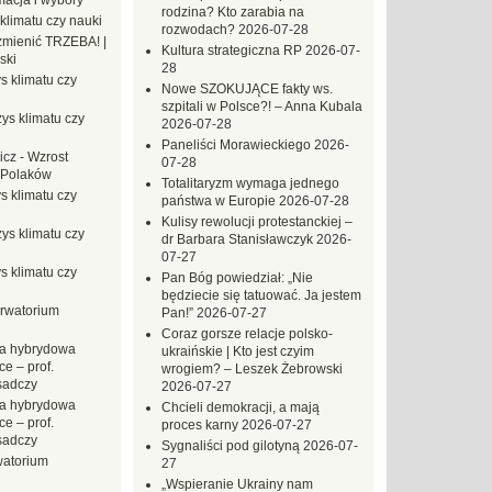
macja i wybory
rodzina? Kto zarabia na
klimatu czy nauki
rozwodach?
2026-07-28
mienić TRZEBA! |
Kultura strategiczna RP
2026-07-
ski
28
s klimatu czy
Nowe SZOKUJĄCE fakty ws.
szpitali w Polsce?! – Anna Kubala
ys klimatu czy
2026-07-28
Paneliści Morawieckiego
2026-
icz
-
Wzrost
07-28
 Polaków
Totalitaryzm wymaga jednego
s klimatu czy
państwa w Europie
2026-07-28
Kulisy rewolucji protestanckiej –
ys klimatu czy
dr Barbara Stanisławczyk
2026-
07-27
s klimatu czy
Pan Bóg powiedział: „Nie
będziecie się tatuować. Ja jestem
rwatorium
Pan!”
2026-07-27
Coraz gorsze relacje polsko-
a hybrydowa
ukraińskie | Kto jest czyim
e – prof.
wrogiem? – Leszek Żebrowski
sadczy
2026-07-27
a hybrydowa
Chcieli demokracji, a mają
e – prof.
proces karny
2026-07-27
sadczy
Sygnaliści pod gilotyną
2026-07-
atorium
27
„Wspieranie Ukrainy nam