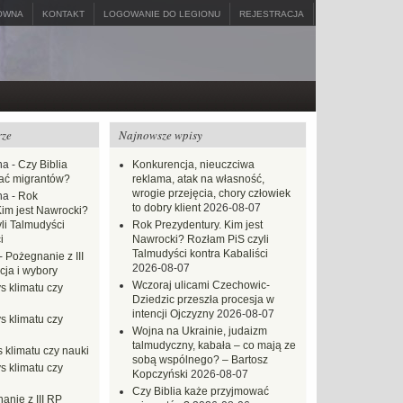
ÓWNA
KONTAKT
LOGOWANIE DO LEGIONU
REJESTRACJA
rze
Najnowsze wpisy
na
-
Czy Biblia
Konkurencja, nieuczciwa
ać migrantów?
reklama, atak na własność,
wrogie przejęcia, chory człowiek
na
-
Rok
to dobry klient
2026-08-07
Kim jest Nawrocki?
li Talmudyści
Rok Prezydentury. Kim jest
i
Nawrocki? Rozłam PiS czyli
Talmudyści kontra Kabaliści
-
Pożegnanie z III
2026-08-07
ja i wybory
Wczoraj ulicami Czechowic-
s klimatu czy
Dziedzic przeszła procesja w
intencji Ojczyzny
2026-08-07
s klimatu czy
Wojna na Ukrainie, judaizm
talmudyczny, kabała – co mają ze
 klimatu czy nauki
sobą wspólnego? – Bartosz
s klimatu czy
Kopczyński
2026-08-07
Czy Biblia każe przyjmować
anie z III RP