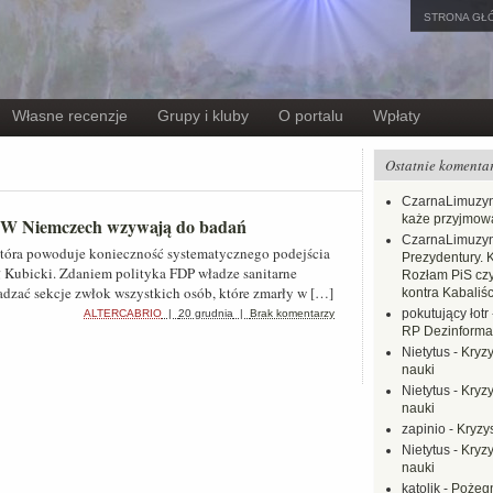
STRONA GŁ
Własne recenzje
Grupy i kluby
O portalu
Wpłaty
Ostatnie komenta
CzarnaLimuzy
każe przyjmow
. W Niemczech wzywają do badań
CzarnaLimuzy
która powoduje konieczność systematycznego podejścia
Prezydentury. 
 Kubicki. Zdaniem polityka FDP władze sanitarne
Rozłam PiS czy
dzać sekcje zwłok wszystkich osób, które zmarły w […]
kontra Kabaliśc
pokutujący łotr
ALTERCABRIO
|
20 grudnia
|
Brak komentarzy
RP Dezinformac
Nietytus
-
Kryzy
nauki
Nietytus
-
Kryzy
nauki
zapinio
-
Kryzys
Nietytus
-
Kryzy
nauki
katolik
-
Pożegn