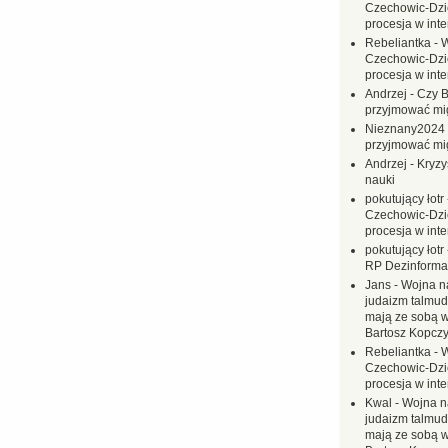
Czechowic-Dzie
procesja w inte
Rebeliantka
-
W
Czechowic-Dzie
procesja w inte
Andrzej
-
Czy B
przyjmować mi
Nieznany2024
przyjmować mi
Andrzej
-
Kryzy
nauki
pokutujący łotr
Czechowic-Dzie
procesja w inte
pokutujący łotr
RP Dezinformac
Jans
-
Wojna na
judaizm talmud
mają ze sobą 
Bartosz Kopczy
Rebeliantka
-
W
Czechowic-Dzie
procesja w inte
Kwal
-
Wojna n
judaizm talmud
mają ze sobą 