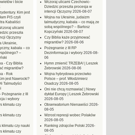
ietów i bicie
Wczoraj ulicami Czechowic-
k
Dziedzic przeszła procesja w
intencji Ojczyzny
2026-08-07
ydentury. Kim jest
am PiS czyli
Wojna na Ukrainie, judaizm
tra Kabaliści
talmudyczny, kabała – co mają ze
sobą wspólnego? – Bartosz
czoraj ulicami
Kopczyński
2026-08-07
dzic przeszła
ncji Ojczyzny
Czy Biblia każe przyjmować
migrantów?
2026-08-06
 Ukrainie,
yczny, kabała – co
Pożegnanie z III RP
wspólnego? –
Dezinformacja i wybory
2026-08-
ński
06
na
-
Czy Biblia
Hymn zmienić TRZEBA! | Leszek
ać migrantów?
Żebrowski
2026-08-06
na
-
Rok
Wojna hybrydowa przeciwko
Kim jest Nawrocki?
Polsce – prof. Włodzimierz
li Talmudyści
Osadczy
2026-08-05
i
Oni nie chcą rozmawiać | Nowy
-
Pożegnanie z III
dyktat Europy | Leszek Żebrowski
ja i wybory
2026-08-05
s klimatu czy
Obserwatorium Nienawiści
2026-
08-05
s klimatu czy
Wzrost represji wobec Polaków
2026-08-05
 klimatu czy nauki
Ranking zdrajców Polski
2026-
08-05
s klimatu czy