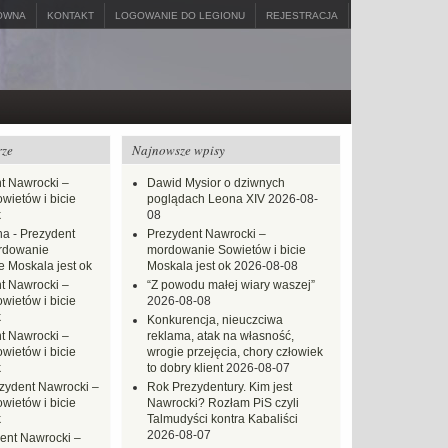
ÓWNA
KONTAKT
LOGOWANIE DO LEGIONU
REJESTRACJA
rze
Najnowsze wpisy
t Nawrocki –
Dawid Mysior o dziwnych
ietów i bicie
poglądach Leona XIV
2026-08-
k
08
na
-
Prezydent
Prezydent Nawrocki –
rdowanie
mordowanie Sowietów i bicie
e Moskala jest ok
Moskala jest ok
2026-08-08
t Nawrocki –
“Z powodu małej wiary waszej”
ietów i bicie
2026-08-08
k
Konkurencja, nieuczciwa
t Nawrocki –
reklama, atak na własność,
ietów i bicie
wrogie przejęcia, chory człowiek
k
to dobry klient
2026-08-07
zydent Nawrocki –
Rok Prezydentury. Kim jest
ietów i bicie
Nawrocki? Rozłam PiS czyli
k
Talmudyści kontra Kabaliści
2026-08-07
ent Nawrocki –