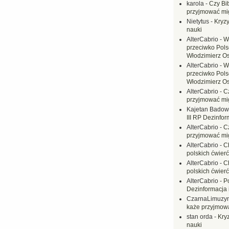
karola
-
Czy Bi
przyjmować mi
Nietytus
-
Kryzy
nauki
AlterCabrio
-
W
przeciwko Polsc
Włodzimierz O
AlterCabrio
-
W
przeciwko Polsc
Włodzimierz O
AlterCabrio
-
C
przyjmować mi
Kajetan Badow
III RP Dezinfor
AlterCabrio
-
C
przyjmować mi
AlterCabrio
-
C
polskich ćwierć
AlterCabrio
-
C
polskich ćwierć
AlterCabrio
-
P
Dezinformacja 
CzarnaLimuzy
każe przyjmow
stan orda
-
Kryz
nauki