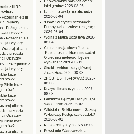
Chów wsobny polskich ćwierć
inteligentów
2026-08-05
anie z III RP
i wybory
Ich to naprawdę nie obchodzi
2026-08-04
-
Pożegnanie z III
ja i wybory
“Obóz Świętych” i tożsamość
Europy wobec zalewu imigracją
na
-
Pożegnanie z
2026-08-04
macja i wybory
Wojna z Matką Bożą trwa
2026-
na
-
Pożegnanie z
08-04
macja i wybory
Co oznaczają słowa Jezusa
-
Wczoraj ulicami
„Każda roślina, której nie sadził
dzic przeszła
Ojciec mój niebieski, będzie
ncji Ojczyzny
wyrwana”?
2026-08-04
icz
-
Pożegnanie z
Skutki likwidacji kary głównej –
macja i wybory
Jacek Hoga
2026-08-03
iblia każe
ZRÓB TEST I SPRAWDŹ
2026-
grantów?
08-03
zy Biblia każe
Kryzys klimatu czy nauki
2026-
grantów?
08-03
iblia każe
Feminizm się myli! Fascynujące
grantów?
świadectwo
2026-08-02
czoraj ulicami
Wildstein i Rokita mówią Gazetą
dzic przeszła
Wyborczą. Postęp czy upadek?
ncji Ojczyzny
2026-08-02
zy Biblia każe
Niekoszerny Krym
2026-08-02
grantów?
Powstanie Warszawskie a
czoraj ulicami