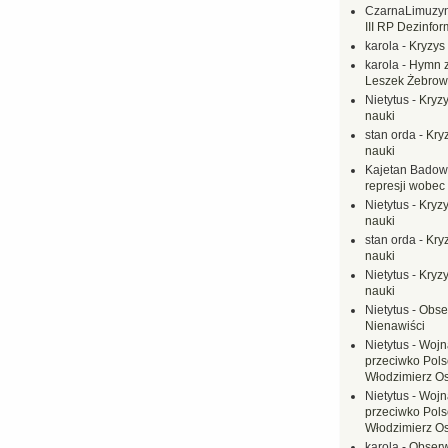
CzarnaLimuzy
III RP Dezinfor
karola
-
Kryzys 
karola
-
Hymn z
Leszek Żebrow
Nietytus
-
Kryzy
nauki
stan orda
-
Kryz
nauki
Kajetan Badow
represji wobec
Nietytus
-
Kryzy
nauki
stan orda
-
Kryz
nauki
Nietytus
-
Kryzy
nauki
Nietytus
-
Obse
Nienawiści
Nietytus
-
Wojn
przeciwko Polsc
Włodzimierz O
Nietytus
-
Wojn
przeciwko Polsc
Włodzimierz O
karola
-
Obserw