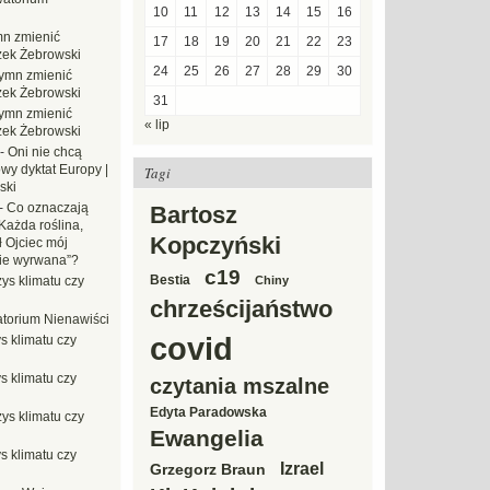
10
11
12
13
14
15
16
n zmienić
17
18
19
20
21
22
23
zek Żebrowski
24
25
26
27
28
29
30
ymn zmienić
zek Żebrowski
31
ymn zmienić
« lip
zek Żebrowski
-
Oni nie chcą
wy dyktat Europy |
Tagi
ski
-
Co oznaczają
Bartosz
Każda roślina,
Kopczyński
ł Ojciec mój
zie wyrwana”?
c19
Bestia
ys klimatu czy
Chiny
chrześcijaństwo
torium Nienawiści
covid
s klimatu czy
s klimatu czy
czytania mszalne
Edyta Paradowska
ys klimatu czy
Ewangelia
s klimatu czy
Izrael
Grzegorz Braun