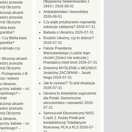
Objawienia Siekierkowskie z
dzic przeszła
1943 r.
2026-08-01
ncji Ojczyzny
Antydiabelstwo i ksenofobia
czoraj ulicami
2026-08-01
dzic przeszła
ncji Ojczyzny
Czy piąte przykazanie naprawdę
zakazuje zabijania?
2026-07-31
iblia każe
grantów?
Ballada o Ukraińcu
2026-07-31
-
Czy Biblia każe
Rozbiór Ukrainy, czy to dobrze?
grantów?
2026-07-31
s klimatu czy
Fałsze Powstania
Warszawskiego | Ludzie tego
chcieli | Dzieci nie walczyły |
-
Wczoraj ulicami
Powstańcy mieli broń
2026-07-31
dzic przeszła
ncji Ojczyzny
Zmieńmy MYŚLENIE o WOJSKU!
Jesteśmy ZACOFANI! – Jacek
-
Pożegnanie z III
Hoga
2026-07-31
ja i wybory
Jak to nazwać? To jest okupacja
 Ukrainie,
2026-07-31
yczny, kabała – co
wspólnego? –
Ukraina to śmiertelne zagrożenie
ński
dla Polski. Demoniczne
okrucieństwo i nienawiść
2026-
czoraj ulicami
07-31
dzic przeszła
ncji Ojczyzny
Samouczek Ekonomiczny NISS.
Część 2. Każdy Polak jest
a Ukrainie,
kredytobiorcą! Totalitaryzm
yczny, kabała – co
finansowy. PLN a PLS
2026-07-
wspólnego? –