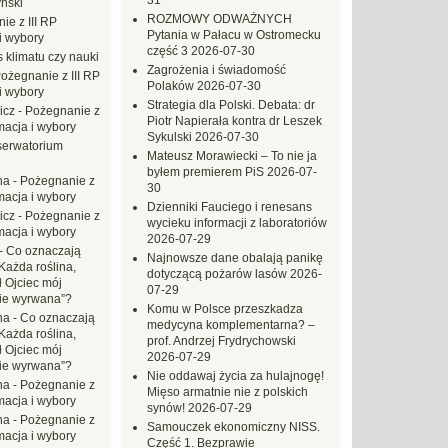
31
ński
ROZMOWY ODWAŻNYCH
ie z III RP
Pytania w Pałacu w Ostromecku
i wybory
część 3
2026-07-30
 klimatu czy nauki
Zagrożenia i świadomość
ożegnanie z III RP
Polaków
2026-07-30
i wybory
Strategia dla Polski. Debata: dr
icz
-
Pożegnanie z
Piotr Napierała kontra dr Leszek
macja i wybory
Sykulski
2026-07-30
erwatorium
Mateusz Morawiecki – To nie ja
byłem premierem PiS
2026-07-
na
-
Pożegnanie z
30
macja i wybory
Dzienniki Fauciego i renesans
icz
-
Pożegnanie z
wycieku informacji z laboratoriów
macja i wybory
2026-07-29
-
Co oznaczają
Najnowsze dane obalają panikę
Każda roślina,
dotyczącą pożarów lasów
2026-
ł Ojciec mój
07-29
zie wyrwana”?
Komu w Polsce przeszkadza
na
-
Co oznaczają
medycyna komplementarna? –
Każda roślina,
prof. Andrzej Frydrychowski
ł Ojciec mój
2026-07-29
zie wyrwana”?
Nie oddawaj życia za hulajnogę!
na
-
Pożegnanie z
Mięso armatnie nie z polskich
macja i wybory
synów!
2026-07-29
na
-
Pożegnanie z
Samouczek ekonomiczny NISS.
macja i wybory
Część 1. Bezprawie