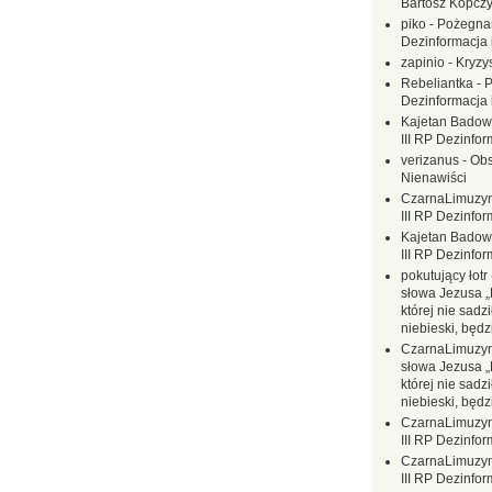
Bartosz Kopczy
piko
-
Pożegnan
Dezinformacja 
zapinio
-
Kryzys
Rebeliantka
-
P
Dezinformacja 
Kajetan Badow
III RP Dezinfor
verizanus
-
Obs
Nienawiści
CzarnaLimuzy
III RP Dezinfor
Kajetan Badow
III RP Dezinfor
pokutujący łotr
słowa Jezusa „
której nie sadzi
niebieski, będ
CzarnaLimuzy
słowa Jezusa „
której nie sadzi
niebieski, będ
CzarnaLimuzy
III RP Dezinfor
CzarnaLimuzy
III RP Dezinfor