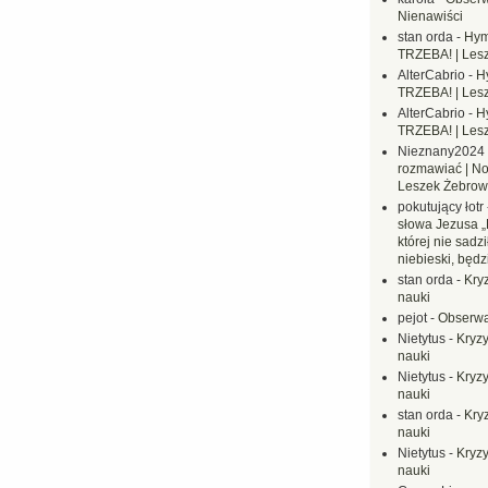
Nienawiści
stan orda
-
Hym
TRZEBA! | Les
AlterCabrio
-
H
TRZEBA! | Les
AlterCabrio
-
H
TRZEBA! | Les
Nieznany2024
rozmawiać | No
Leszek Żebrow
pokutujący łotr
słowa Jezusa „
której nie sadzi
niebieski, będ
stan orda
-
Kryz
nauki
pejot
-
Obserwa
Nietytus
-
Kryzy
nauki
Nietytus
-
Kryzy
nauki
stan orda
-
Kryz
nauki
Nietytus
-
Kryzy
nauki