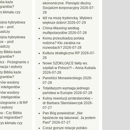
blia każe
ekonomiczne. Pieniądz dłużny.
grantów?
Socjalizm korporacyjny
2026-07-
s klimatu czy
29
Idź na mszę trydencką. Wybierz
ojna hybrydowa
większe dobro!
2026-07-29
e – prof.
China-Maxxing według
sadczy
multipolarystów
2026-07-28
ojna hybrydowa
Komu przeszkadza polska
e – prof.
rodzina? Kto zarabia na
sadczy
rozwodach?
2026-07-28
zy Biblia każe
Kultura strategiczna RP
2026-07-
grantów?
28
icz
-
Pożegnanie z
Nowe SZOKUJĄCE fakty ws.
macja i wybory
szpitali w Polsce?! – Anna Kubala
zy Biblia każe
2026-07-28
grantów?
Paneliści Morawieckiego
2026-
hów wsobny
07-28
 inteligentów
Totalitaryzm wymaga jednego
hów wsobny
państwa w Europie
2026-07-28
 inteligentów
Kulisy rewolucji protestanckiej –
ożegnanie z III RP
dr Barbara Stanisławczyk
2026-
i wybory
07-27
na
-
Czy Biblia
Pan Bóg powiedział: „Nie
ać migrantów?
będziecie się tatuować. Ja jestem
Pan!”
2026-07-27
ys klimatu czy
Coraz gorsze relacje polsko-