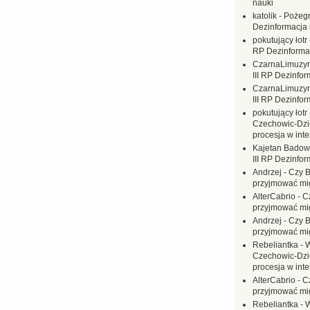
nauki
katolik
-
Pożegn
Dezinformacja 
pokutujący łotr
RP Dezinformac
CzarnaLimuzy
III RP Dezinfor
CzarnaLimuzy
III RP Dezinfor
pokutujący łotr
Czechowic-Dzie
procesja w inte
Kajetan Badow
III RP Dezinfor
Andrzej
-
Czy B
przyjmować mi
AlterCabrio
-
C
przyjmować mi
Andrzej
-
Czy B
przyjmować mi
Rebeliantka
-
W
Czechowic-Dzie
procesja w inte
AlterCabrio
-
C
przyjmować mi
Rebeliantka
-
W