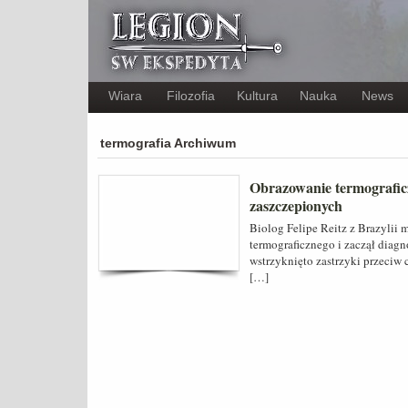
Wiara
Filozofia
Kultura
Nauka
News
termografia Archiwum
Obrazowanie termografic
zaszczepionych
Biolog Felipe Reitz z Brazylii
termograficznego i zaczął diag
wstrzyknięto zastrzyki przeciw 
[…]