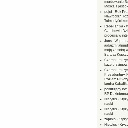
mordowanie Sow
Moskala jest o
pejot
-
Rok Prez
Nawrocki? Rozł
Talmudyści kon
Rebeliantka
-
W
Czechowic-Dzie
procesja w inte
Jans
-
Wojna na
judaizm talmud
mają ze sobą 
Bartosz Kopczy
CzarnaLimuzy
każe przyjmow
CzarnaLimuzy
Prezydentury. 
Rozłam PiS czy
kontra Kabaliśc
pokutujący łotr
RP Dezinformac
Nietytus
-
Kryzy
nauki
Nietytus
-
Kryzy
nauki
zapinio
-
Kryzys
Nietytus
-
Kryzy