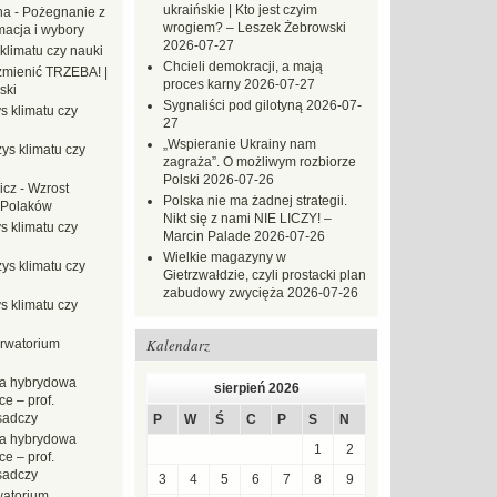
ukraińskie | Kto jest czyim
na
-
Pożegnanie z
wrogiem? – Leszek Żebrowski
macja i wybory
2026-07-27
klimatu czy nauki
Chcieli demokracji, a mają
mienić TRZEBA! |
proces karny
2026-07-27
ski
Sygnaliści pod gilotyną
2026-07-
s klimatu czy
27
„Wspieranie Ukrainy nam
ys klimatu czy
zagraża”. O możliwym rozbiorze
Polski
2026-07-26
icz
-
Wzrost
Polska nie ma żadnej strategii.
 Polaków
Nikt się z nami NIE LICZY! –
s klimatu czy
Marcin Palade
2026-07-26
Wielkie magazyny w
ys klimatu czy
Gietrzwałdzie, czyli prostacki plan
zabudowy zwycięża
2026-07-26
s klimatu czy
Kalendarz
rwatorium
a hybrydowa
sierpień 2026
e – prof.
sadczy
P
W
Ś
C
P
S
N
a hybrydowa
1
2
e – prof.
sadczy
3
4
5
6
7
8
9
atorium