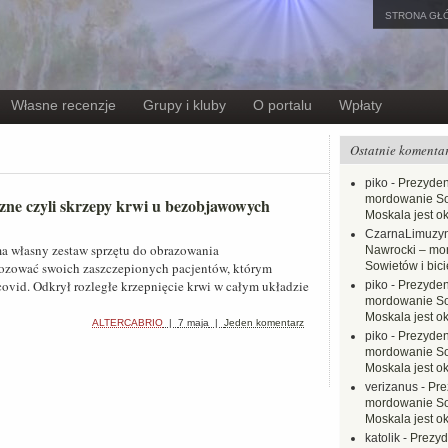
STRONA GŁ
Własne recenzje
Grupy i kluby
O portalu
Wpłaty
Ostatnie komenta
piko
-
Prezyden
mordowanie Sow
zne czyli skrzepy krwi u bezobjawowych
Moskala jest o
CzarnaLimuzy
 ma własny zestaw sprzętu do obrazowania
Nawrocki – mo
nozować swoich zaszczepionych pacjentów, którym
Sowietów i bici
covid. Odkrył rozległe krzepnięcie krwi w całym układzie
piko
-
Prezyden
mordowanie Sow
Moskala jest o
ALTERCABRIO
|
7 maja
|
Jeden komentarz
piko
-
Prezyden
mordowanie Sow
Moskala jest o
verizanus
-
Pre
mordowanie Sow
Moskala jest o
katolik
-
Prezyd