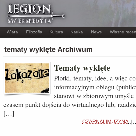
Wiara
Filozofia
Kultura
Nauka
News
Własne recen
tematy wyklęte Archiwum
Tematy wyklęte
Plotki, tematy, idee, a więc c
informacyjnym obiegu (public
stanowi w zbiorowym umyśle p
czasem punkt dojścia do wirtualnego lub, rzadzi
[…]
CZARNALIMUZYNA
|