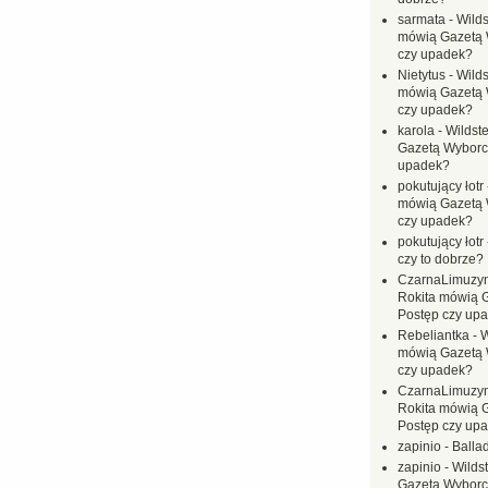
sarmata
-
Wilds
mówią Gazetą 
czy upadek?
Nietytus
-
Wilds
mówią Gazetą 
czy upadek?
karola
-
Wildste
Gazetą Wyborc
upadek?
pokutujący łotr
mówią Gazetą 
czy upadek?
pokutujący łotr
czy to dobrze?
CzarnaLimuzy
Rokita mówią 
Postęp czy up
Rebeliantka
-
W
mówią Gazetą 
czy upadek?
CzarnaLimuzy
Rokita mówią 
Postęp czy up
zapinio
-
Balla
zapinio
-
Wilds
Gazetą Wyborc