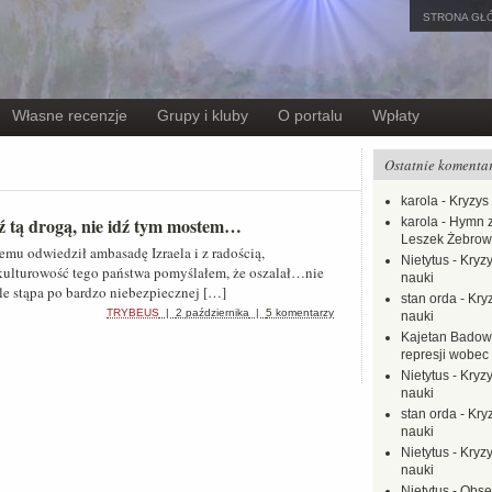
STRONA GŁ
Własne recenzje
Grupy i kluby
O portalu
Wpłaty
Ostatnie komenta
karola
-
Kryzys 
ź tą drogą, nie idź tym mostem…
karola
-
Hymn z
Leszek Żebrow
emu odwiedził ambasadę Izraela i z radością,
Nietytus
-
Kryzy
kulturowość tego państwa pomyślałem, że oszalał…nie
nauki
le stąpa po bardzo niebezpiecznej […]
stan orda
-
Kryz
TRYBEUS
|
2 października
|
5 komentarzy
nauki
Kajetan Badow
represji wobec
Nietytus
-
Kryzy
nauki
stan orda
-
Kryz
nauki
Nietytus
-
Kryzy
nauki
Nietytus
-
Obse