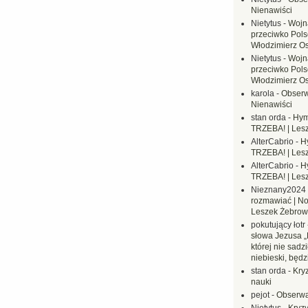
Nienawiści
Nietytus
-
Wojn
przeciwko Polsc
Włodzimierz O
Nietytus
-
Wojn
przeciwko Polsc
Włodzimierz O
karola
-
Obserw
Nienawiści
stan orda
-
Hym
TRZEBA! | Les
AlterCabrio
-
H
TRZEBA! | Les
AlterCabrio
-
H
TRZEBA! | Les
Nieznany2024
rozmawiać | No
Leszek Żebrow
pokutujący łotr
słowa Jezusa „
której nie sadzi
niebieski, będ
stan orda
-
Kryz
nauki
pejot
-
Obserwa