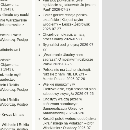
tanie
Pan Bóg powiedział: „Nie
 Objawienia
będziecie się tatuować. Ja jestem
z 1943 r.
Pan!”
2026-07-27
 klimatu czy nauki
Coraz gorsze relacje polsko-
ukraińskie | Kto jest czyim
nie Warszawskie
wrogiem? – Leszek Żebrowski
iekierkowskie z
2026-07-27
Chcieli demokracji, a mają
dstein i Rokita
proces karny
2026-07-27
Wyborczą. Postęp
Sygnaliści pod gilotyną
2026-07-
27
ydiabelstwo i
„Wspieranie Ukrainy nam
zagraża”. O możliwym rozbiorze
stanie
Polski
2026-07-26
 Objawienia
z 1943 r.
Polska nie ma żadnej strategii.
Nikt się z nami NIE LICZY! –
nizm się myli!
Marcin Palade
2026-07-26
wiadectwo
Wielkie magazyny w
tein i Rokita
Gietrzwałdzie, czyli prostacki plan
Wyborczą. Postęp
zabudowy zwycięża
2026-07-26
Gnostycy walczą przeciw
tein i Rokita
państwom narodowym,
Wyborczą. Postęp
Samorealizacja Obietnicy
Abrahamowej
2026-07-26
-
Kryzys klimatu
Kościół polski wobec ludobójstwa
ukraińskiego na Polakach – prof.
-
Wildstein i Rokita
Włodzimierz Osadczy
2026-07-
Wyborczą. Postęp