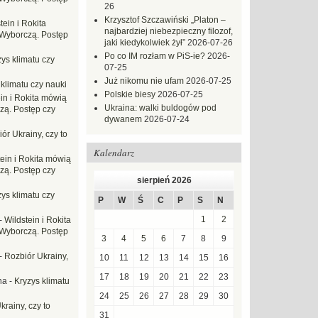
26
Krzysztof Szczawiński „Platon –
tein i Rokita
najbardziej niebezpieczny filozof,
Wyborczą. Postęp
jaki kiedykolwiek żył”
2026-07-26
Po co IM rozłam w PiS-ie?
2026-
ys klimatu czy
07-25
Już nikomu nie ufam
2026-07-25
 klimatu czy nauki
Polskie biesy
2026-07-25
in i Rokita mówią
Ukraina: walki buldogów pod
zą. Postęp czy
dywanem
2026-07-24
ór Ukrainy, czy to
Kalendarz
tein i Rokita mówią
zą. Postęp czy
sierpień 2026
ys klimatu czy
P
W
Ś
C
P
S
N
1
2
-
Wildstein i Rokita
Wyborczą. Postęp
3
4
5
6
7
8
9
-
Rozbiór Ukrainy,
10
11
12
13
14
15
16
17
18
19
20
21
22
23
na
-
Kryzys klimatu
24
25
26
27
28
29
30
krainy, czy to
31