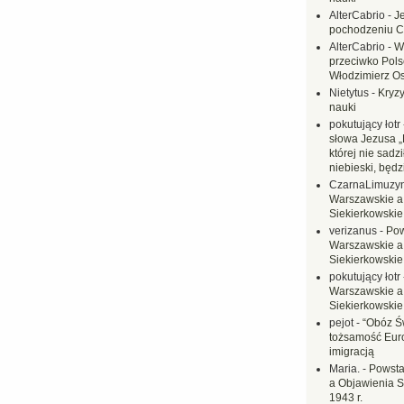
AlterCabrio
-
J
pochodzeniu C
AlterCabrio
-
W
przeciwko Polsc
Włodzimierz O
Nietytus
-
Kryzy
nauki
pokutujący łotr
słowa Jezusa „
której nie sadzi
niebieski, będ
CzarnaLimuzy
Warszawskie a
Siekierkowskie 
verizanus
-
Pow
Warszawskie a
Siekierkowskie 
pokutujący łotr
Warszawskie a
Siekierkowskie 
pejot
-
“Obóz Św
tożsamość Eur
imigracją
Maria.
-
Powsta
a Objawienia S
1943 r.