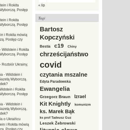
tein i Rokita
« lip
Wyborczą. Postęp
Tagi
tein i Rokita
Wyborczą. Postęp
Bartosz
in i Rokita mówią
Kopczyński
zą. Postęp czy
c19
Bestia
Chiny
-
Wildstein i Rokita
chrześcijaństwo
Wyborczą. Postęp
covid
-
Rozbiór Ukrainy,
czytania mszalne
na
-
Wildstein i
Gazetą Wyborczą.
Edyta Paradowska
adek?
Ewangelia
ildstein i Rokita
Wyborczą. Postęp
Izrael
Grzegorz Braun
Kit Knightly
na
-
Wildstein i
komunizm
Gazetą Wyborczą.
ks. Marek Bąk
adek?
ks prof Tadeusz Guz
da o Ukraińcu
Leszek Żebrowski
tein i Rokita mówią
zą. Postęp czy