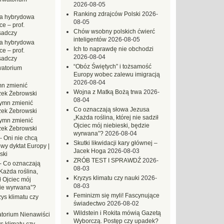
2026-08-05
Ranking zdrajców Polski
2026-
a hybrydowa
08-05
e – prof.
Chów wsobny polskich ćwierć
sadczy
inteligentów
2026-08-05
a hybrydowa
Ich to naprawdę nie obchodzi
e – prof.
2026-08-04
sadczy
“Obóz Świętych” i tożsamość
atorium
Europy wobec zalewu imigracją
2026-08-04
n zmienić
Wojna z Matką Bożą trwa
2026-
zek Żebrowski
08-04
ymn zmienić
Co oznaczają słowa Jezusa
zek Żebrowski
„Każda roślina, której nie sadził
ymn zmienić
Ojciec mój niebieski, będzie
zek Żebrowski
wyrwana”?
2026-08-04
-
Oni nie chcą
Skutki likwidacji kary głównej –
wy dyktat Europy |
Jacek Hoga
2026-08-03
ski
ZRÓB TEST I SPRAWDŹ
2026-
-
Co oznaczają
08-03
Każda roślina,
Kryzys klimatu czy nauki
2026-
ł Ojciec mój
08-03
zie wyrwana”?
Feminizm się myli! Fascynujące
ys klimatu czy
świadectwo
2026-08-02
Wildstein i Rokita mówią Gazetą
torium Nienawiści
Wyborczą. Postęp czy upadek?