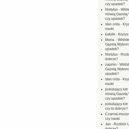
czy upadek?
Nietytus
-
Wilds
mówią Gazetą 
czy upadek?
stan orda
-
Kryz
nauki
katolik
-
Kryzys
Maria.
-
Wildste
Gazetą Wyborc
upadek?
Nietytus
-
Rozbi
dobrze?
zapinio
-
Wilds
Gazetą Wyborc
upadek?
stan orda
-
Kryz
nauki
pokutujący łotr
mówią Gazetą 
czy upadek?
pokutujący łotr
czy to dobrze?
CzarnaLimuzy
czy nauki
Jan
-
Rozbiór U
dobrze?