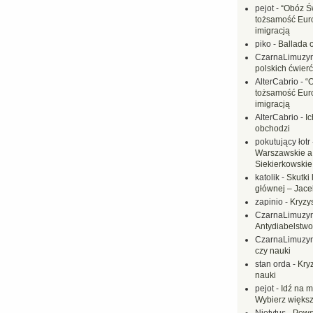
pejot
-
“Obóz Św
tożsamość Eur
imigracją
piko
-
Ballada 
CzarnaLimuzy
polskich ćwierć
AlterCabrio
-
“
tożsamość Eur
imigracją
AlterCabrio
-
I
obchodzi
pokutujący łotr
Warszawskie a
Siekierkowskie 
katolik
-
Skutki 
głównej – Jac
zapinio
-
Kryzys
CzarnaLimuzy
Antydiabelstwo
CzarnaLimuzy
czy nauki
stan orda
-
Kryz
nauki
pejot
-
Idź na m
Wybierz większ