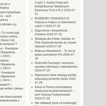
Część 2. Każdy Polak jest
eszcze o
kredytobiorcą! Totalitaryzm
hopina
finansowy. PLN a PLS
2026-07-
ojna hybrydowa
31
e – prof.
ROZMOWY ODWAŻNYCH
sadczy
Pytania w Pałacu w Ostromecku
s klimatu czy
część 3
2026-07-30
Zagrożenia i świadomość
-
Co oznaczają
Polaków
2026-07-30
Każda roślina,
Strategia dla Polski. Debata: dr
ł Ojciec mój
Piotr Napierała kontra dr Leszek
zie wyrwana”?
Sykulski
2026-07-30
na
-
Powstanie
Mateusz Morawiecki – To nie ja
 Objawienia
byłem premierem PiS
2026-07-
z 1943 r.
30
stanie
Dzienniki Fauciego i renesans
 Objawienia
wycieku informacji z laboratoriów
z 1943 r.
2026-07-29
-
Powstanie
Najnowsze dane obalają panikę
 Objawienia
dotyczącą pożarów lasów
2026-
z 1943 r.
07-29
iętych” i
Komu w Polsce przeszkadza
opy wobec zalewu
medycyna komplementarna? –
prof. Andrzej Frydrychowski
nie Warszawskie
2026-07-29
iekierkowskie z
Nie oddawaj życia za hulajnogę!