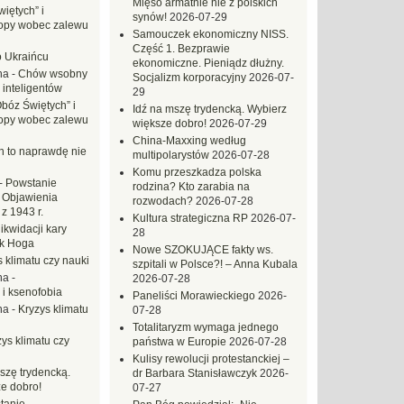
Mięso armatnie nie z polskich
iętych” i
synów!
2026-07-29
opy wobec zalewu
Samouczek ekonomiczny NISS.
Część 1. Bezprawie
o Ukraińcu
ekonomiczne. Pieniądz dłużny.
na
-
Chów wsobny
Socjalizm korporacyjny
2026-07-
 inteligentów
29
Obóz Świętych” i
Idź na mszę trydencką. Wybierz
opy wobec zalewu
większe dobro!
2026-07-29
China-Maxxing według
ch to naprawdę nie
multipolarystów
2026-07-28
Komu przeszkadza polska
-
Powstanie
rodzina? Kto zarabia na
 Objawienia
rozwodach?
2026-07-28
z 1943 r.
Kultura strategiczna RP
2026-07-
likwidacji kary
28
ek Hoga
Nowe SZOKUJĄCE fakty ws.
 klimatu czy nauki
szpitali w Polsce?! – Anna Kubala
na
-
2026-07-28
 i ksenofobia
Paneliści Morawieckiego
2026-
na
-
Kryzys klimatu
07-28
Totalitaryzm wymaga jednego
ys klimatu czy
państwa w Europie
2026-07-28
Kulisy rewolucji protestanckiej –
szę trydencką.
dr Barbara Stanisławczyk
2026-
e dobro!
07-27