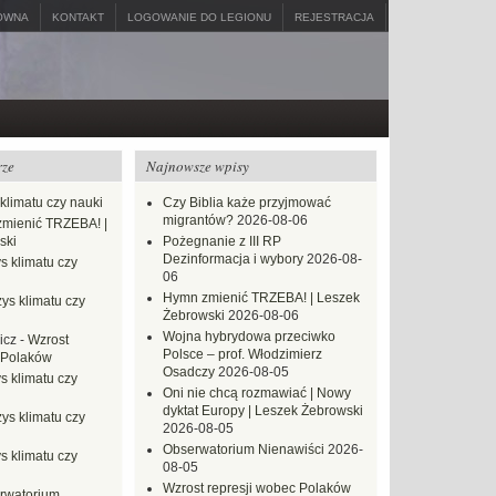
ÓWNA
KONTAKT
LOGOWANIE DO LEGIONU
REJESTRACJA
rze
Najnowsze wpisy
klimatu czy nauki
Czy Biblia każe przyjmować
migrantów?
2026-08-06
mienić TRZEBA! |
ski
Pożegnanie z III RP
Dezinformacja i wybory
2026-08-
s klimatu czy
06
Hymn zmienić TRZEBA! | Leszek
ys klimatu czy
Żebrowski
2026-08-06
Wojna hybrydowa przeciwko
icz
-
Wzrost
Polsce – prof. Włodzimierz
 Polaków
Osadczy
2026-08-05
s klimatu czy
Oni nie chcą rozmawiać | Nowy
dyktat Europy | Leszek Żebrowski
ys klimatu czy
2026-08-05
Obserwatorium Nienawiści
2026-
s klimatu czy
08-05
Wzrost represji wobec Polaków
rwatorium