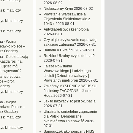
s klimatu czy
2026-08-02
Niekoszerny Krym
2026-08-02
s klimatu czy
Powstanie Warszawskie a
Objawienia Siekierkowskie z
ys klimatu czy
1943 r.
2026-08-01
Antydiabelstwo i ksenofobia
s klimatu czy
2026-08-01
Czy piąte przykazanie naprawdę
na
-
Wojna
zakazuje zabijania?
2026-07-31
eciwko Polsce –
Ballada o Ukraińcu
2026-07-31
erz Osadczy
Rozbiór Ukrainy, czy to dobrze?
na
-
Co oznaczają
2026-07-31
Każda roślina,
ł Ojciec mój
Fałsze Powstania
zie wyrwana”?
Warszawskiego | Ludzie tego
chcieli | Dzieci nie walczyły |
a hybrydowa
Powstańcy mieli broń
2026-07-31
e – prof.
sadczy
Zmieńmy MYŚLENIE o WOJSKU!
Jesteśmy ZACOFANI! – Jacek
ys klimatu czy
Hoga
2026-07-31
Jak to nazwać? To jest okupacja
na
-
Wojna
2026-07-31
eciwko Polsce –
erz Osadczy
Ukraina to śmiertelne zagrożenie
dla Polski. Demoniczne
s klimatu czy
okrucieństwo i nienawiść
2026-
07-31
ys klimatu czy
Samouczek Ekonomiczny NISS.