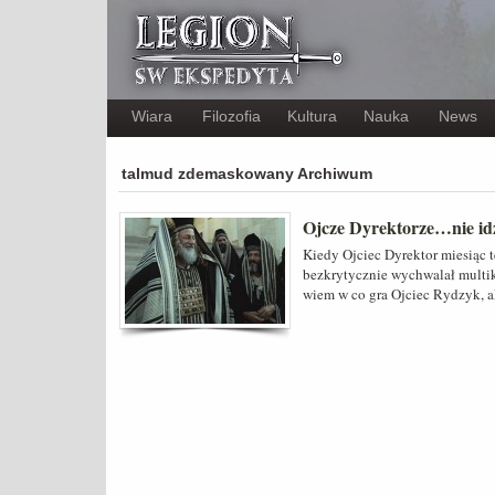
Wiara
Filozofia
Kultura
Nauka
News
talmud zdemaskowany Archiwum
Ojcze Dyrektorze…nie id
Kiedy Ojciec Dyrektor miesiąc t
bezkrytycznie wychwalał multi
wiem w co gra Ojciec Rydzyk, a