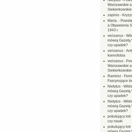
Nietytus
-
Pows
Warszawskie a
Siekierkowskie 
zapinio
-
Kryzys
Maria.
-
Powsta
a Objawienia S
1943 r.
verizanus
-
Wil
mówią Gazetą 
czy upadek?
verizanus
-
Ant
ksenofobia
verizanus
-
Pow
Warszawskie a
Siekierkowskie 
Ramirez
-
Femi
Fascynujące ś
Nietytus
-
Wilds
mówią Gazetą 
czy upadek?
Nietytus
-
Wilds
mówią Gazetą 
czy upadek?
pokutujący łotr
czy nauki
pokutujący łotr
mówią Gazetą 