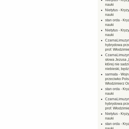
Nietytus
-
Kryzy
nauki
Nietytus
-
Kryzy
nauki
stan orda
-
Kryz
nauki
Nietytus
-
Kryzy
nauki
CzarnaLimuzy
hybrydowa prz
prof. Włodzimi
CzarnaLimuzy
słowa Jezusa „
której nie sadzi
niebieski, będ
sarmata
-
Wojn
przeciwko Polsc
Włodzimierz O
stan orda
-
Kryz
nauki
CzarnaLimuzy
hybrydowa prz
prof. Włodzimi
Nietytus
-
Kryzy
nauki
stan orda
-
Kryz
nauki