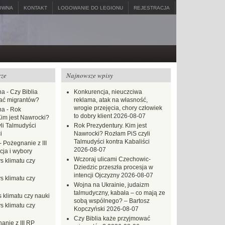
ÓWNA
KONTAKT
LOGOWANIE DO LEGIONU
REJESTRACJA
rze
Najnowsze wpisy
na
-
Czy Biblia
Konkurencja, nieuczciwa
ać migrantów?
reklama, atak na własność,
wrogie przejęcia, chory człowiek
na
-
Rok
to dobry klient
2026-08-07
Kim jest Nawrocki?
li Talmudyści
Rok Prezydentury. Kim jest
i
Nawrocki? Rozłam PiS czyli
Talmudyści kontra Kabaliści
-
Pożegnanie z III
2026-08-07
ja i wybory
Wczoraj ulicami Czechowic-
s klimatu czy
Dziedzic przeszła procesja w
intencji Ojczyzny
2026-08-07
s klimatu czy
Wojna na Ukrainie, judaizm
talmudyczny, kabała – co mają ze
 klimatu czy nauki
sobą wspólnego? – Bartosz
s klimatu czy
Kopczyński
2026-08-07
Czy Biblia każe przyjmować
anie z III RP