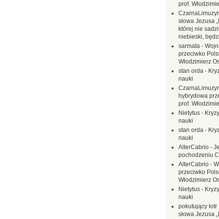
prof. Włodzimi
CzarnaLimuzy
słowa Jezusa „
której nie sadzi
niebieski, będ
sarmata
-
Wojn
przeciwko Polsc
Włodzimierz O
stan orda
-
Kryz
nauki
CzarnaLimuzy
hybrydowa prz
prof. Włodzimi
Nietytus
-
Kryzy
nauki
stan orda
-
Kryz
nauki
AlterCabrio
-
J
pochodzeniu C
AlterCabrio
-
W
przeciwko Polsc
Włodzimierz O
Nietytus
-
Kryzy
nauki
pokutujący łotr
słowa Jezusa „