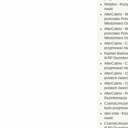
Nietytus
-
Kryzy
nauki
AlterCabrio
-
W
przeciwko Polsc
Włodzimierz O
AlterCabrio
-
W
przeciwko Polsc
Włodzimierz O
AlterCabrio
-
C
przyjmować mi
Kajetan Badow
III RP Dezinfor
AlterCabrio
-
C
przyjmować mi
AlterCabrio
-
C
polskich ćwierć
AlterCabrio
-
C
polskich ćwierć
AlterCabrio
-
P
Dezinformacja 
CzarnaLimuzy
każe przyjmow
stan orda
-
Kryz
nauki
CzarnaLimuzy