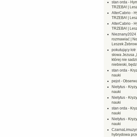
stan orda
-
Hym
TRZEBA! | Les
AlterCabrio
-
H
TRZEBA! | Les
AlterCabrio
-
H
TRZEBA! | Les
Nieznany2024
rozmawiać | No
Leszek Żebrow
pokutujący łotr
słowa Jezusa „
której nie sadzi
niebieski, będ
stan orda
-
Kryz
nauki
pejot
-
Obserwa
Nietytus
-
Kryzy
nauki
Nietytus
-
Kryzy
nauki
stan orda
-
Kryz
nauki
Nietytus
-
Kryzy
nauki
CzarnaLimuzy
hybrydowa prz