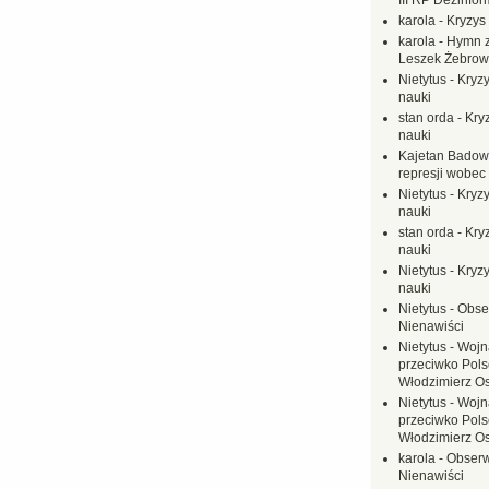
III RP Dezinfor
karola
-
Kryzys 
karola
-
Hymn z
Leszek Żebrow
Nietytus
-
Kryzy
nauki
stan orda
-
Kryz
nauki
Kajetan Badow
represji wobec
Nietytus
-
Kryzy
nauki
stan orda
-
Kryz
nauki
Nietytus
-
Kryzy
nauki
Nietytus
-
Obse
Nienawiści
Nietytus
-
Wojn
przeciwko Polsc
Włodzimierz O
Nietytus
-
Wojn
przeciwko Polsc
Włodzimierz O
karola
-
Obserw
Nienawiści