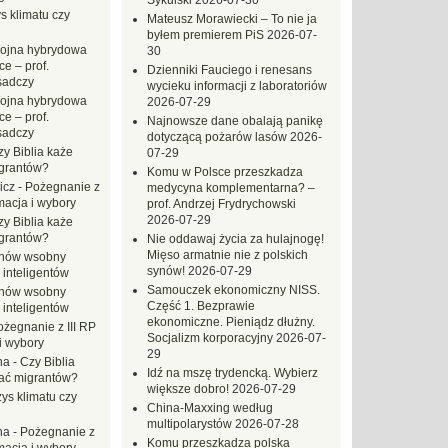
Sykulski
2026-07-30
s klimatu czy
Mateusz Morawiecki – To nie ja
byłem premierem PiS
2026-07-
ojna hybrydowa
30
e – prof.
Dzienniki Fauciego i renesans
sadczy
wycieku informacji z laboratoriów
ojna hybrydowa
2026-07-29
e – prof.
Najnowsze dane obalają panikę
sadczy
dotyczącą pożarów lasów
2026-
zy Biblia każe
07-29
grantów?
Komu w Polsce przeszkadza
icz
-
Pożegnanie z
medycyna komplementarna? –
macja i wybory
prof. Andrzej Frydrychowski
2026-07-29
zy Biblia każe
grantów?
Nie oddawaj życia za hulajnogę!
Mięso armatnie nie z polskich
hów wsobny
synów!
2026-07-29
 inteligentów
Samouczek ekonomiczny NISS.
hów wsobny
Część 1. Bezprawie
 inteligentów
ekonomiczne. Pieniądz dłużny.
ożegnanie z III RP
Socjalizm korporacyjny
2026-07-
i wybory
29
na
-
Czy Biblia
Idź na mszę trydencką. Wybierz
ać migrantów?
większe dobro!
2026-07-29
ys klimatu czy
China-Maxxing według
multipolarystów
2026-07-28
na
-
Pożegnanie z
Komu przeszkadza polska