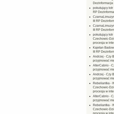
Dezinformacja 
pokutujący łotr
RP Dezinformac
CzarnaLimuzy
III RP Dezinfor
CzarnaLimuzy
III RP Dezinfor
pokutujący łotr
Czechowic-Dzie
procesja w inte
Kajetan Badow
III RP Dezinfor
Andrzej
-
Czy B
przyjmować mi
AlterCabrio
-
C
przyjmować mi
Andrzej
-
Czy B
przyjmować mi
Rebeliantka
-
W
Czechowic-Dzie
procesja w inte
AlterCabrio
-
C
przyjmować mi
Rebeliantka
-
W
Czechowic-Dzie
procesja w inte