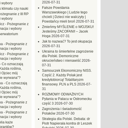
2026-07-31
i wybory
Fałsze Powstania
 klimatu czy nauki
Warszawskiego | Ludzie tego
ożegnanie z III RP
chcieli | Dzieci nie walczyły |
i wybory
Powstańcy mieli broń
2026-07-31
icz
-
Pożegnanie z
Zmieńmy MYŚLENIE o WOJSKU!
macja i wybory
Jesteśmy ZACOFANI! – Jacek
erwatorium
Hoga
2026-07-31
Jak to nazwać? To jest okupacja
na
-
Pożegnanie z
2026-07-31
macja i wybory
Ukraina to śmiertelne zagrożenie
icz
-
Pożegnanie z
dla Polski. Demoniczne
macja i wybory
okrucieństwo i nienawiść
2026-
-
Co oznaczają
07-31
Każda roślina,
Samouczek Ekonomiczny NISS.
ł Ojciec mój
Część 2. Każdy Polak jest
zie wyrwana”?
kredytobiorcą! Totalitaryzm
na
-
Co oznaczają
finansowy. PLN a PLS
2026-07-
Każda roślina,
31
ł Ojciec mój
ROZMOWY ODWAŻNYCH
zie wyrwana”?
Pytania w Pałacu w Ostromecku
na
-
Pożegnanie z
część 3
2026-07-30
macja i wybory
Zagrożenia i świadomość
na
-
Pożegnanie z
Polaków
2026-07-30
macja i wybory
Strategia dla Polski. Debata: dr
blia każe
Piotr Napierała kontra dr Leszek
grantów?