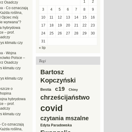
1
2
erz Osadczy
na
-
Co oznaczają
3
4
5
6
7
8
9
Każda roślina,
ł Ojciec mój
10
11
12
13
14
15
16
zie wyrwana”?
17
18
19
20
21
22
23
a hybrydowa
e – prof.
24
25
26
27
28
29
30
sadczy
31
ys klimatu czy
« lip
na
-
Wojna
eciwko Polsce –
Tagi
erz Osadczy
s klimatu czy
Bartosz
ys klimatu czy
Kopczyński
c19
eszcze o
Bestia
Chiny
hopina
chrześcijaństwo
ojna hybrydowa
e – prof.
covid
sadczy
s klimatu czy
czytania mszalne
-
Co oznaczają
Edyta Paradowska
Każda roślina,