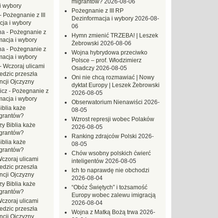
migrantów?
2026-08-06
i wybory
Pożegnanie z III RP
-
Pożegnanie z III
Dezinformacja i wybory
2026-08-
ja i wybory
06
na
-
Pożegnanie z
Hymn zmienić TRZEBA! | Leszek
macja i wybory
Żebrowski
2026-08-06
na
-
Pożegnanie z
Wojna hybrydowa przeciwko
macja i wybory
Polsce – prof. Włodzimierz
-
Wczoraj ulicami
Osadczy
2026-08-05
dzic przeszła
Oni nie chcą rozmawiać | Nowy
ncji Ojczyzny
dyktat Europy | Leszek Żebrowski
icz
-
Pożegnanie z
2026-08-05
macja i wybory
Obserwatorium Nienawiści
2026-
iblia każe
08-05
grantów?
Wzrost represji wobec Polaków
zy Biblia każe
2026-08-05
grantów?
Ranking zdrajców Polski
2026-
iblia każe
08-05
grantów?
Chów wsobny polskich ćwierć
czoraj ulicami
inteligentów
2026-08-05
dzic przeszła
Ich to naprawdę nie obchodzi
ncji Ojczyzny
2026-08-04
zy Biblia każe
“Obóz Świętych” i tożsamość
grantów?
Europy wobec zalewu imigracją
czoraj ulicami
2026-08-04
dzic przeszła
Wojna z Matką Bożą trwa
2026-
ncji Ojczyzny