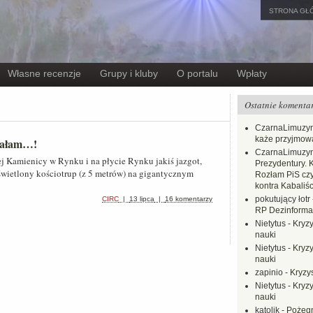
STRONA GŁ
Własne recenzje
Grupy i kluby
O portalu
Wpłaty
Ostatnie komenta
CzarnaLimuzy
każe przyjmow
ziałam…!
CzarnaLimuzy
j Kamienicy w Rynku i na płycie Rynku jakiś jazgot,
Prezydentury. 
odświetlony kościotrup (z 5 metrów) na gigantycznym
Rozłam PiS czy
kontra Kabaliśc
pokutujący łotr
CIRC
|
13 lipca
|
16 komentarzy
RP Dezinformac
Nietytus
-
Kryzy
nauki
Nietytus
-
Kryzy
nauki
zapinio
-
Kryzys
Nietytus
-
Kryzy
nauki
katolik
-
Pożegn