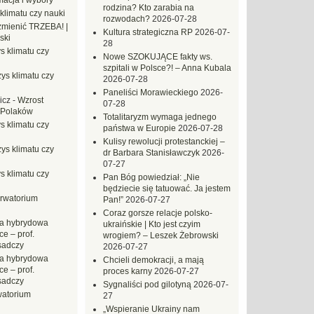
macja i wybory
rodzina? Kto zarabia na
klimatu czy nauki
rozwodach?
2026-07-28
mienić TRZEBA! |
Kultura strategiczna RP
2026-07-
ski
28
s klimatu czy
Nowe SZOKUJĄCE fakty ws.
szpitali w Polsce?! – Anna Kubala
ys klimatu czy
2026-07-28
Paneliści Morawieckiego
2026-
icz
-
Wzrost
07-28
 Polaków
Totalitaryzm wymaga jednego
s klimatu czy
państwa w Europie
2026-07-28
Kulisy rewolucji protestanckiej –
ys klimatu czy
dr Barbara Stanisławczyk
2026-
07-27
s klimatu czy
Pan Bóg powiedział: „Nie
będziecie się tatuować. Ja jestem
rwatorium
Pan!”
2026-07-27
Coraz gorsze relacje polsko-
a hybrydowa
ukraińskie | Kto jest czyim
e – prof.
wrogiem? – Leszek Żebrowski
sadczy
2026-07-27
a hybrydowa
Chcieli demokracji, a mają
e – prof.
proces karny
2026-07-27
sadczy
Sygnaliści pod gilotyną
2026-07-
atorium
27
„Wspieranie Ukrainy nam