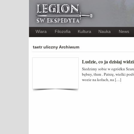
Wiara
Filozofia
Kultura
Nauka
News
taetr uliczny Archiwum
Ludzie, co ja dzisiaj wid
Siedzimy sobie w ogródku Szare
bębny, tłum . Patrzę, wielki p
wozie na kołach, na […]