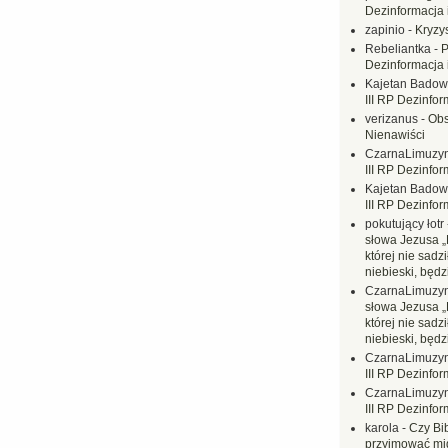
Dezinformacja 
zapinio
-
Kryzys
Rebeliantka
-
P
Dezinformacja 
Kajetan Badow
III RP Dezinfor
verizanus
-
Obs
Nienawiści
CzarnaLimuzy
III RP Dezinfor
Kajetan Badow
III RP Dezinfor
pokutujący łotr
słowa Jezusa „
której nie sadzi
niebieski, będ
CzarnaLimuzy
słowa Jezusa „
której nie sadzi
niebieski, będ
CzarnaLimuzy
III RP Dezinfor
CzarnaLimuzy
III RP Dezinfor
karola
-
Czy Bi
przyjmować mi