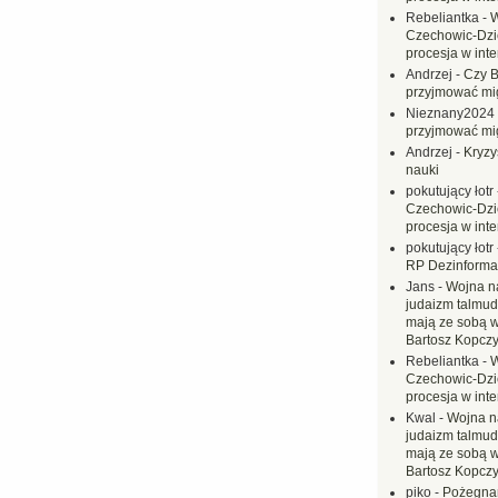
Rebeliantka
-
W
Czechowic-Dzie
procesja w inte
Andrzej
-
Czy B
przyjmować mi
Nieznany2024
przyjmować mi
Andrzej
-
Kryzy
nauki
pokutujący łotr
Czechowic-Dzie
procesja w inte
pokutujący łotr
RP Dezinformac
Jans
-
Wojna na
judaizm talmud
mają ze sobą 
Bartosz Kopczy
Rebeliantka
-
W
Czechowic-Dzie
procesja w inte
Kwal
-
Wojna n
judaizm talmud
mają ze sobą 
Bartosz Kopczy
piko
-
Pożegnan