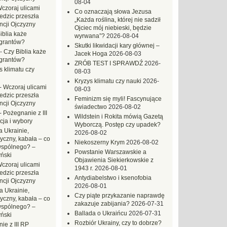
08-04
czoraj ulicami
Co oznaczają słowa Jezusa
dzic przeszła
„Każda roślina, której nie sadził
ncji Ojczyzny
Ojciec mój niebieski, będzie
iblia każe
wyrwana”?
2026-08-04
grantów?
Skutki likwidacji kary głównej –
-
Czy Biblia każe
Jacek Hoga
2026-08-03
grantów?
ZRÓB TEST I SPRAWDŹ
2026-
s klimatu czy
08-03
Kryzys klimatu czy nauki
2026-
-
Wczoraj ulicami
08-03
dzic przeszła
Feminizm się myli! Fascynujące
ncji Ojczyzny
świadectwo
2026-08-02
-
Pożegnanie z III
Wildstein i Rokita mówią Gazetą
ja i wybory
Wyborczą. Postęp czy upadek?
 Ukrainie,
2026-08-02
yczny, kabała – co
Niekoszerny Krym
2026-08-02
wspólnego? –
Powstanie Warszawskie a
ński
Objawienia Siekierkowskie z
czoraj ulicami
1943 r.
2026-08-01
dzic przeszła
Antydiabelstwo i ksenofobia
ncji Ojczyzny
2026-08-01
a Ukrainie,
Czy piąte przykazanie naprawdę
yczny, kabała – co
zakazuje zabijania?
2026-07-31
wspólnego? –
Ballada o Ukraińcu
2026-07-31
ński
Rozbiór Ukrainy, czy to dobrze?
ie z III RP