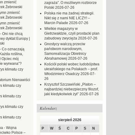
n zmienić
zagraża”. O możliwym rozbiorze
zek Żebrowski
Polski
2026-07-26
ymn zmienić
Polska nie ma żadnej strategii.
zek Żebrowski
Nikt się z nami NIE LICZY! –
Marcin Palade
2026-07-26
ymn zmienić
zek Żebrowski
Wielkie magazyny w
Gietrzwałdzie, czyli prostacki plan
-
Oni nie chcą
zabudowy zwycięża
2026-07-26
wy dyktat Europy |
ski
Gnostycy walczą przeciw
państwom narodowym,
-
Co oznaczają
Samorealizacja Obietnicy
Każda roślina,
Abrahamowej
2026-07-26
ł Ojciec mój
zie wyrwana”?
Kościół polski wobec ludobójstwa
ukraińskiego na Polakach – prof.
ys klimatu czy
Włodzimierz Osadczy
2026-07-
26
torium Nienawiści
Krzysztof Szczawiński „Platon –
s klimatu czy
najbardziej niebezpieczny filozof,
jaki kiedykolwiek żył”
2026-07-26
s klimatu czy
ys klimatu czy
Kalendarz
s klimatu czy
sierpień 2026
na
-
Wojna
P
W
Ś
C
P
S
N
eciwko Polsce –