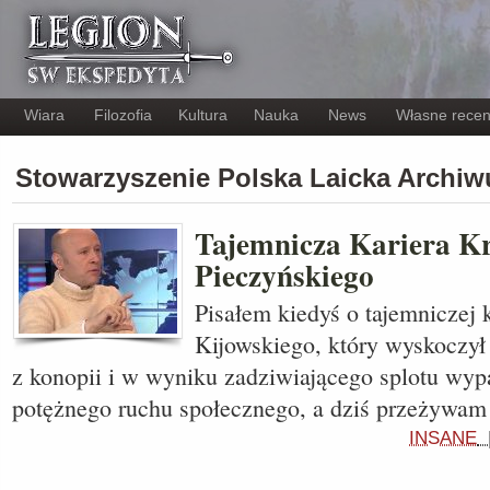
Wiara
Filozofia
Kultura
Nauka
News
Własne recen
Stowarzyszenie Polska Laicka Archi
Tajemnicza Kariera Kr
Pieczyńskiego
Pisałem kiedyś o tajemniczej 
Kijowskiego, który wyskoczył 
z konopii i w wyniku zadziwiającego splotu wyp
potężnego ruchu społecznego, a dziś przeżywa
INSANE