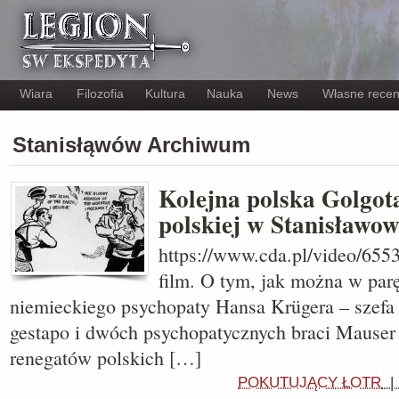
Wiara
Filozofia
Kultura
Nauka
News
Własne recen
Stanisłąwów Archiwum
Kolejna polska Golgota
polskiej w Stanisławow
https://www.cda.pl/video/655
film. O tym, jak można w par
niemieckiego psychopaty Hansa Krügera – szefa
gestapo i dwóch psychopatycznych braci Mauser
renegatów polskich […]
POKUTUJĄCY ŁOTR