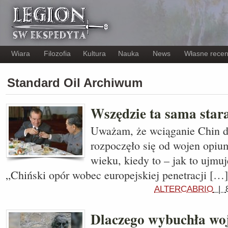
Wiara
Filozofia
Kultura
Nauka
News
Własne recen
Standard Oil Archiwum
Wszędzie ta sama star
Uważam, że wciąganie Chin d
rozpoczęło się od wojen opi
wieku, kiedy to – jak to ujmuj
„Chiński opór wobec europejskiej penetracji […]
ALTERCABRIO
|
Dlaczego wybuchła wo