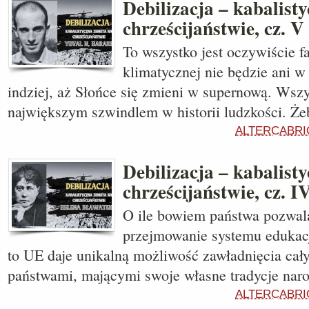
Debilizacja – kabalist
chrześcijaństwie, cz. V
To wszystko jest oczywiście f
klimatycznej nie będzie ani w 
indziej, aż Słońce się zmieni w supernową. Wsz
największym szwindlem w historii ludzkości. Ż
ALTERCABRI
Debilizacja – kabalist
chrześcijaństwie, cz. I
O ile bowiem państwa pozwala
przejmowanie systemu edukacj
to UE daje unikalną możliwość zawładnięcia ca
państwami, mającymi swoje własne tradycje nar
ALTERCABRI