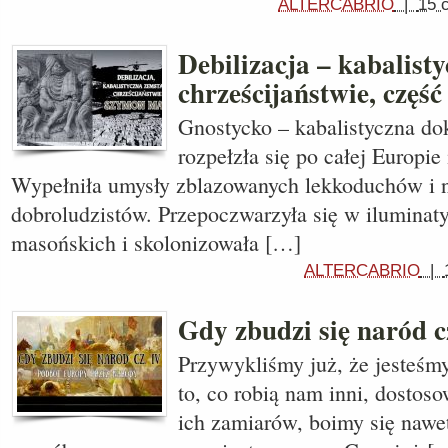
ALTERCABRIO
|
15 
Debilizacja – kabalist
chrześcijaństwie, część
Gnostycko – kabalistyczna do
rozpełzła się po całej Europie 
Wypełniła umysły zblazowanych lekkoduchów i 
dobroludzistów. Przepoczwarzyła się w iluminat
masońskich i skolonizowała […]
ALTERCABRIO
|
Gdy zbudzi się naród c
Przywykliśmy już, że jesteśmy
to, co robią nam inni, dostos
ich zamiarów, boimy się nawe