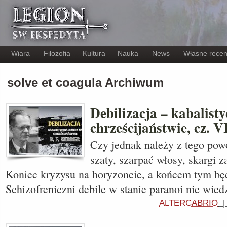
Wiara
Filozofia
Kultura
Nauka
News
Własne recen
solve et coagula Archiwum
Debilizacja – kabalist
chrześcijaństwie, cz. V
Czy jednak należy z tego pow
szaty, szarpać włosy, skargi 
Koniec kryzysu na horyzoncie, a końcem tym bę
Schizofreniczni debile w stanie paranoi nie wie
ALTERCABRIO