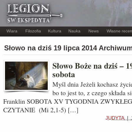
Wiara
Filozofia
Kultura
Nauka
News
Własne recen
Słowo na dziś 19 lipca 2014 Archiwu
Słowo Boże na dziś – 19
sobota
Myśl dnia Jeżeli kochasz życie
bo to jest to, z czego składa 
Franklin SOBOTA XV TYGODNIA ZWYKŁEGO
CZYTANIE (Mi 2,1-5) […]
JUDYTA
|