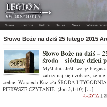
Wiara
Filozofia
Kultura
Nauka
News
Własne recen
Słowo Boże na dziś 25 lutego 2015 A
Słowo Boże na dziś – 25
środa – siódmy dzień p
Myśl dnia Jeśli wciąż biegasz 
zatrzymaj się i zobacz, że nie
ciebie. Wojciech Kuzioła ŚRODA I TYGOD
PIERWSZE CZYTANIE (Jon 3,1-10) […]
JUDYTA
|
2