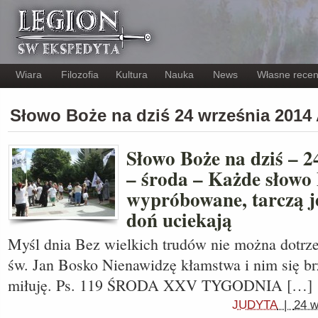
Wiara
Filozofia
Kultura
Nauka
News
Własne recen
Słowo Boże na dziś 24 września 201
Słowo Boże na dziś – 2
– środa – Każde słowo
wypróbowane, tarczą jes
doń uciekają
Myśl dnia Bez wielkich trudów nie można dotrze
św. Jan Bosko Nienawidzę kłamstwa i nim się br
miłuję. Ps. 119 ŚRODA XXV TYGODNIA […]
JUDYTA
|
24 w