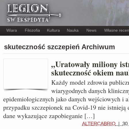
Wiara
Filozofia
Kultura
Nauka
News
Własne recen
skuteczność szczepień Archiwum
„Uratowały miliony ist
skuteczność okiem na
Każdy model zdrowia publicz
wiarygodnych danych kliniczn
epidemiologicznych jako danych wejściowych i 
przypadku szczepionek na Covid-19 nie istnieją 
dane wykazujące zapobieganie […]
ALTERCABRIO
|
30