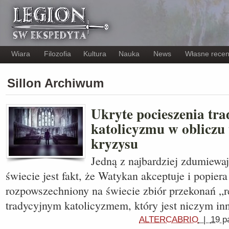
Wiara
Filozofia
Kultura
Nauka
News
Własne recen
Sillon Archiwum
Ukryte pocieszenia tr
katolicyzmu w obliczu
kryzysu
Jedną z najbardziej zdumiewaj
świecie jest fakt, że Watykan akceptuje i popier
rozpowszechniony na świecie zbiór przekonań „r
tradycyjnym katolicyzmem, który jest niczym i
ALTERCABRIO
|
19 p