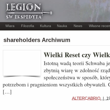
Wiara
Filozofia
Kultura
Nauka
News
Własne recen
shareholders Archiwum
Wielki Reset czy Wiel
Istotną wadą teorii Schwaba je
zbytnią wiarę w zdolność rzą
społeczeństwa w sposób, który
potrzebom i pragnieniom wszystkich obywateli. 
[…]
ALTERCABRIO
|
1