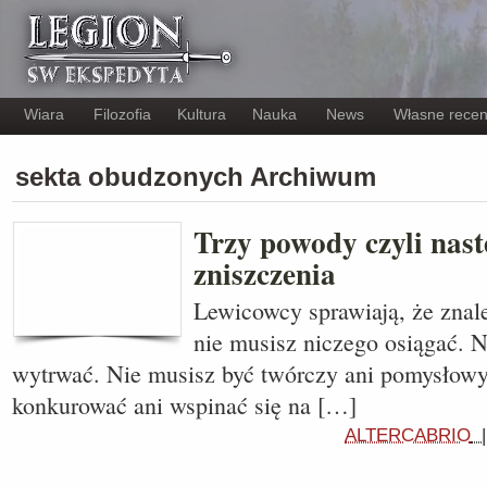
Wiara
Filozofia
Kultura
Nauka
News
Własne recen
sekta obudzonych Archiwum
Trzy powody czyli nast
zniszczenia
Lewicowcy sprawiają, że znalez
nie musisz niczego osiągać. N
wytrwać. Nie musisz być twórczy ani pomysłowy
konkurować ani wspinać się na […]
ALTERCABRIO