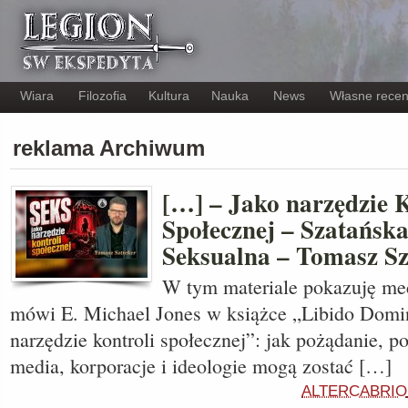
Wiara
Filozofia
Kultura
Nauka
News
Własne recen
reklama Archiwum
[…] – Jako narzędzie K
Społecznej – Szatańsk
Seksualna – Tomasz Sz
W tym materiale pokazuję me
mówi E. Michael Jones w książce „Libido Domin
narzędzie kontroli społecznej”: jak pożądanie, po
media, korporacje i ideologie mogą zostać […]
ALTERCABRIO