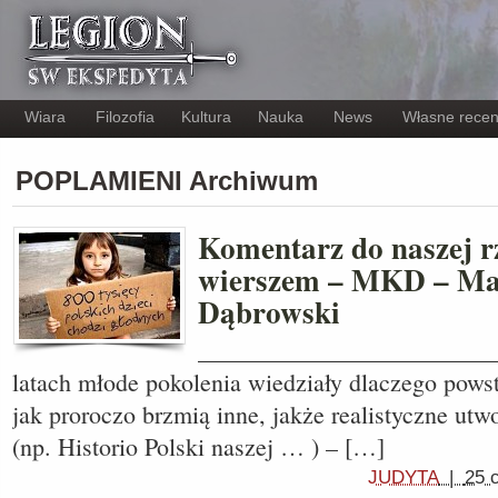
Wiara
Filozofia
Kultura
Nauka
News
Własne recen
POPLAMIENI Archiwum
Komentarz do naszej r
wierszem – MKD – Mac
Dąbrowski
_________________________
latach młode pokolenia wiedziały dlaczego powst
jak proroczo brzmią inne, jakże realistyczne u
(np. Historio Polski naszej … ) – […]
JUDYTA
|
25 