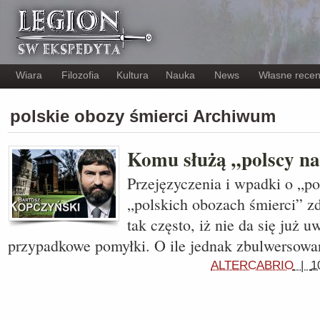
Wiara
Filozofia
Kultura
Nauka
News
Własne recen
polskie obozy śmierci Archiwum
Komu służą „polscy na
Przejęzyczenia i wpadki o „po
„polskich obozach śmierci” zd
tak często, iż nie da się już u
przypadkowe pomyłki. O ile jednak zbulwersowa
ALTERCABRIO
|
1