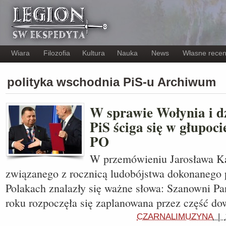
Wiara
Filozofia
Kultura
Nauka
News
Własne recen
polityka wschodnia PiS-u Archiwum
W sprawie Wołynia i dz
PiS ściga się w głupoci
PO
W przemówieniu Jarosława K
związanego z rocznicą ludobójstwa dokonanego
Polakach znalazły się ważne słowa: Szanowni Pa
roku rozpoczęła się zaplanowana przez część 
CZARNALIMUZYNA
|