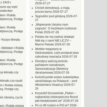
z 1943 r.
2026-07-27
nizm się myli!
Chcieli demokracji, a mają
wiadectwo
proces karny
2026-07-27
tein i Rokita
Sygnaliści pod gilotyną
2026-07-
Wyborczą. Postęp
27
„Wspieranie Ukrainy nam
tein i Rokita
zagraża”. O możliwym rozbiorze
Wyborczą. Postęp
Polski
2026-07-26
Polska nie ma żadnej strategii.
-
Kryzys klimatu
Nikt się z nami NIE LICZY! –
Marcin Palade
2026-07-26
-
Wildstein i Rokita
Wielkie magazyny w
Wyborczą. Postęp
Gietrzwałdzie, czyli prostacki plan
zabudowy zwycięża
2026-07-26
tein i Rokita
Gnostycy walczą przeciw
Wyborczą. Postęp
państwom narodowym,
Samorealizacja Obietnicy
ys klimatu czy
Abrahamowej
2026-07-26
Kościół polski wobec ludobójstwa
 klimatu czy nauki
ukraińskiego na Polakach – prof.
Włodzimierz Osadczy
2026-07-
in i Rokita mówią
26
zą. Postęp czy
Krzysztof Szczawiński „Platon –
najbardziej niebezpieczny filozof,
ór Ukrainy, czy to
jaki kiedykolwiek żył”
2026-07-26
Po co IM rozłam w PiS-ie?
2026-
tein i Rokita mówią