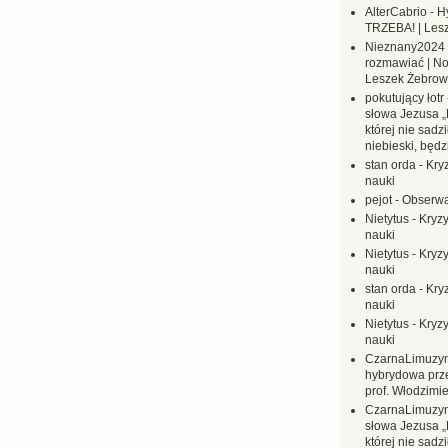
AlterCabrio
-
H
TRZEBA! | Les
Nieznany2024
rozmawiać | No
Leszek Żebrow
pokutujący łotr
słowa Jezusa „
której nie sadzi
niebieski, będ
stan orda
-
Kryz
nauki
pejot
-
Obserwa
Nietytus
-
Kryzy
nauki
Nietytus
-
Kryzy
nauki
stan orda
-
Kryz
nauki
Nietytus
-
Kryzy
nauki
CzarnaLimuzy
hybrydowa prz
prof. Włodzimi
CzarnaLimuzy
słowa Jezusa „
której nie sadzi