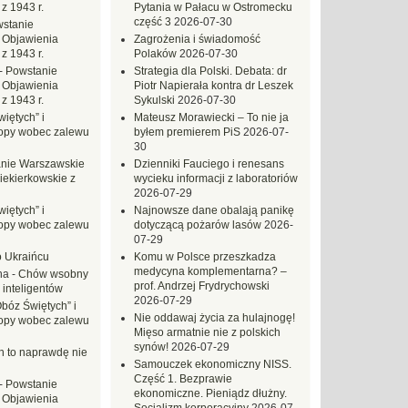
z 1943 r.
Pytania w Pałacu w Ostromecku
część 3
2026-07-30
stanie
 Objawienia
Zagrożenia i świadomość
z 1943 r.
Polaków
2026-07-30
-
Powstanie
Strategia dla Polski. Debata: dr
 Objawienia
Piotr Napierała kontra dr Leszek
z 1943 r.
Sykulski
2026-07-30
iętych” i
Mateusz Morawiecki – To nie ja
opy wobec zalewu
byłem premierem PiS
2026-07-
30
nie Warszawskie
Dzienniki Fauciego i renesans
iekierkowskie z
wycieku informacji z laboratoriów
2026-07-29
iętych” i
Najnowsze dane obalają panikę
opy wobec zalewu
dotyczącą pożarów lasów
2026-
07-29
o Ukraińcu
Komu w Polsce przeszkadza
medycyna komplementarna? –
na
-
Chów wsobny
prof. Andrzej Frydrychowski
 inteligentów
2026-07-29
Obóz Świętych” i
Nie oddawaj życia za hulajnogę!
opy wobec zalewu
Mięso armatnie nie z polskich
synów!
2026-07-29
ch to naprawdę nie
Samouczek ekonomiczny NISS.
Część 1. Bezprawie
-
Powstanie
ekonomiczne. Pieniądz dłużny.
 Objawienia