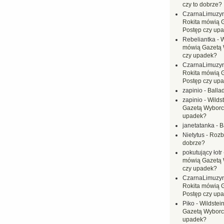
czy to dobrze?
CzarnaLimuzy
Rokita mówią 
Postęp czy up
Rebeliantka
-
W
mówią Gazetą 
czy upadek?
CzarnaLimuzy
Rokita mówią 
Postęp czy up
zapinio
-
Balla
zapinio
-
Wilds
Gazetą Wyborc
upadek?
janetatanka
-
B
Nietytus
-
Rozbi
dobrze?
pokutujący łotr
mówią Gazetą 
czy upadek?
CzarnaLimuzy
Rokita mówią 
Postęp czy up
Piko
-
Wildstei
Gazetą Wyborc
upadek?