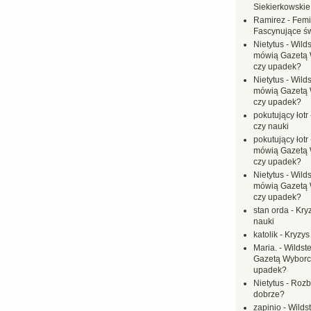
Siekierkowskie 
Ramirez
-
Femi
Fascynujące ś
Nietytus
-
Wilds
mówią Gazetą 
czy upadek?
Nietytus
-
Wilds
mówią Gazetą 
czy upadek?
pokutujący łotr
czy nauki
pokutujący łotr
mówią Gazetą 
czy upadek?
Nietytus
-
Wilds
mówią Gazetą 
czy upadek?
stan orda
-
Kryz
nauki
katolik
-
Kryzys
Maria.
-
Wildste
Gazetą Wyborc
upadek?
Nietytus
-
Rozbi
dobrze?
zapinio
-
Wilds