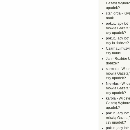
Gazetą Wyborc
upadek?
stan orda
-
Kryz
nauki
pokutujący łotr
mówią Gazetą 
czy upadek?
pokutujący łotr
czy to dobrze?
CzarnaLimuzy
czy nauki
Jan
-
Rozbiór U
dobrze?
sarmata
-
Wilds
mówią Gazetą 
czy upadek?
Nietytus
-
Wilds
mówią Gazetą 
czy upadek?
karola
-
Wildste
Gazetą Wyborc
upadek?
pokutujący łotr
mówią Gazetą 
czy upadek?
pokutujący łotr