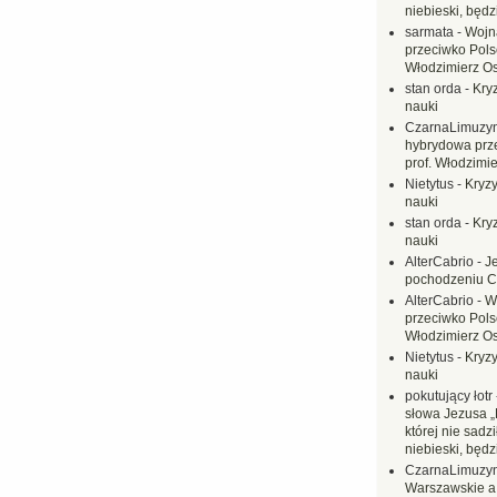
niebieski, będ
sarmata
-
Wojn
przeciwko Polsc
Włodzimierz O
stan orda
-
Kryz
nauki
CzarnaLimuzy
hybrydowa prz
prof. Włodzimi
Nietytus
-
Kryzy
nauki
stan orda
-
Kryz
nauki
AlterCabrio
-
J
pochodzeniu C
AlterCabrio
-
W
przeciwko Polsc
Włodzimierz O
Nietytus
-
Kryzy
nauki
pokutujący łotr
słowa Jezusa „
której nie sadzi
niebieski, będ
CzarnaLimuzy
Warszawskie a