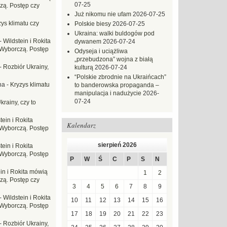
07-25
zą. Postęp czy
Już nikomu nie ufam
2026-07-25
ys klimatu czy
Polskie biesy
2026-07-25
Ukraina: walki buldogów pod
-
Wildstein i Rokita
dywanem
2026-07-24
Wyborczą. Postęp
Odyseja i uciążliwa
„przebudzona” wojna z białą
-
Rozbiór Ukrainy,
kulturą
2026-07-24
“Polskie zbrodnie na Ukraińcach”
na
-
Kryzys klimatu
to banderowska propaganda –
manipulacja i nadużycie
2026-
07-24
krainy, czy to
tein i Rokita
Kalendarz
Wyborczą. Postęp
sierpień 2026
tein i Rokita
Wyborczą. Postęp
P
W
Ś
C
P
S
N
in i Rokita mówią
1
2
zą. Postęp czy
3
4
5
6
7
8
9
-
Wildstein i Rokita
10
11
12
13
14
15
16
Wyborczą. Postęp
17
18
19
20
21
22
23
-
Rozbiór Ukrainy,