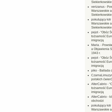
Siekierkowskie 
verizanus
-
Pow
Warszawskie a
Siekierkowskie 
pokutujący łotr
Warszawskie a
Siekierkowskie 
pejot
-
“Obóz Św
tożsamość Eur
imigracją
Maria.
-
Powsta
a Objawienia S
1943 r.
pejot
-
“Obóz Św
tożsamość Eur
imigracją
piko
-
Ballada 
CzarnaLimuzy
polskich ćwierć
AlterCabrio
-
“
tożsamość Eur
imigracją
AlterCabrio
-
I
obchodzi
pokutujący łotr
Warszawskie a