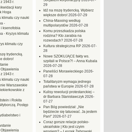
Socjalizm korporacyjny
2026-07-
z 1943 r.
29
likwidacji kary
Idź na mszę trydencką. Wybierz
ek Hoga
większe dobro!
2026-07-29
 klimatu czy nauki
China-Maxxing według
na
-
multipolarystów
2026-07-28
 i ksenofobia
Komu przeszkadza polska
na
-
Kryzys klimatu
rodzina? Kto zarabia na
rozwodach?
2026-07-28
ys klimatu czy
Kultura strategiczna RP
2026-07-
28
szę trydencką.
Nowe SZOKUJĄCE fakty ws.
e dobro!
szpitali w Polsce?! – Anna Kubala
tanie
2026-07-28
 Objawienia
Paneliści Morawieckiego
2026-
z 1943 r.
07-28
 klimatu czy nauki
Totalitaryzm wymaga jednego
nie Warszawskie
państwa w Europie
2026-07-28
iekierkowskie z
Kulisy rewolucji protestanckiej –
dr Barbara Stanisławczyk
2026-
dstein i Rokita
07-27
Wyborczą. Postęp
Pan Bóg powiedział: „Nie
będziecie się tatuować. Ja jestem
ydiabelstwo i
Pan!”
2026-07-27
Coraz gorsze relacje polsko-
stanie
ukraińskie | Kto jest czyim
 Objawienia
wrogiem? – Leszek Żebrowski