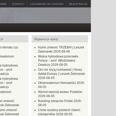
ÓWNA
KONTAKT
LOGOWANIE DO LEGIONU
REJESTRACJA
rze
Najnowsze wpisy
s klimatu czy
Hymn zmienić TRZEBA! | Leszek
Żebrowski
2026-08-06
rwatorium
Wojna hybrydowa przeciwko
Polsce – prof. Włodzimierz
Osadczy
2026-08-05
a hybrydowa
e – prof.
Oni nie chcą rozmawiać | Nowy
sadczy
dyktat Europy | Leszek Żebrowski
2026-08-05
a hybrydowa
e – prof.
Obserwatorium Nienawiści
2026-
sadczy
08-05
atorium
Wzrost represji wobec Polaków
2026-08-05
n zmienić
Ranking zdrajców Polski
2026-
zek Żebrowski
08-05
ymn zmienić
Chów wsobny polskich ćwierć
zek Żebrowski
inteligentów
2026-08-05