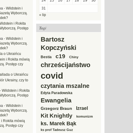
24
25
26
27
28
29
30
na
-
Wildstein i
31
Gazetą Wyborczą.
« lip
adek?
ildstein i Rokita
Tagi
Wyborczą. Postęp
Bartosz
na
-
Wildstein i
Gazetą Wyborczą.
Kopczyński
adek?
da o Ukraińcu
c19
Bestia
Chiny
tein i Rokita mówią
chrześcijaństwo
zą. Postęp czy
covid
allada o Ukraińcu
ór Ukrainy, czy to
czytania mszalne
-
Wildstein i Rokita
Edyta Paradowska
Wyborczą. Postęp
Ewangelia
na
-
Wildstein i
Izrael
Grzegorz Braun
Gazetą Wyborczą.
Kit Knightly
adek?
komunizm
n i Rokita mówią
ks. Marek Bąk
zą. Postęp czy
ks prof Tadeusz Guz