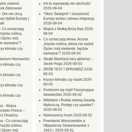
ymn zmienić
Ich to naprawdę nie obchodzi
zek Żebrowski
2026-08-04
-
Oni nie chcą
“Obóz Świętych” i tożsamość
wy dyktat Europy |
Europy wobec zalewu imigracją
ski
2026-08-04
-
Co oznaczają
Wojna z Matką Bożą trwa
2026-
Każda roślina,
08-04
ł Ojciec mój
Co oznaczają słowa Jezusa
zie wyrwana”?
„Każda roślina, której nie sadził
ys klimatu czy
Ojciec mój niebieski, będzie
wyrwana”?
2026-08-04
torium Nienawiści
Skutki likwidacji kary głównej –
Jacek Hoga
2026-08-03
s klimatu czy
ZRÓB TEST I SPRAWDŹ
2026-
08-03
s klimatu czy
Kryzys klimatu czy nauki
2026-
08-03
ys klimatu czy
Feminizm się myli! Fascynujące
świadectwo
2026-08-02
s klimatu czy
Wildstein i Rokita mówią Gazetą
Wyborczą. Postęp czy upadek?
na
-
Wojna
2026-08-02
eciwko Polsce –
erz Osadczy
Niekoszerny Krym
2026-08-02
na
-
Co oznaczają
Powstanie Warszawskie a
Każda roślina,
Objawienia Siekierkowskie z
ł Ojciec mój
1943 r.
2026-08-01