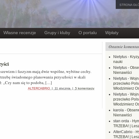
STRONA GŁ
Własne recenzje
Grupy i kluby
O portalu
Wpłaty
Ostatnie komenta
Nietytus
-
Kryzy
nauki
zyści
Nietytus
-
Obse
szewizm i faszyzm mają dwie wspólne, wybitne cechy.
Nienawiści
trzebę świadomego planowania przyszłości w skali
Nietytus
-
Wojn
ł: „Czy nam się to podoba, […]
przeciwko Polsc
Włodzimierz O
ALTERCABRIO
|
11 stycznia
|
5 komentarzy
Nietytus
-
Wojn
przeciwko Polsc
Włodzimierz O
karola
-
Obserw
Nienawiści
stan orda
-
Hym
TRZEBA! | Les
AlterCabrio
-
H
TRZEBA! | Les