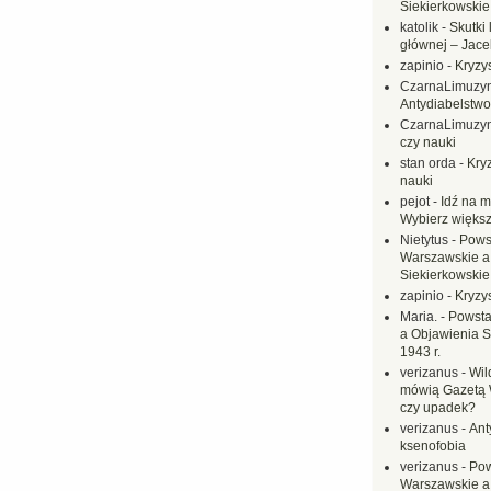
Siekierkowskie 
katolik
-
Skutki 
głównej – Jac
zapinio
-
Kryzys
CzarnaLimuzy
Antydiabelstwo
CzarnaLimuzy
czy nauki
stan orda
-
Kryz
nauki
pejot
-
Idź na m
Wybierz większ
Nietytus
-
Pows
Warszawskie a
Siekierkowskie 
zapinio
-
Kryzys
Maria.
-
Powsta
a Objawienia S
1943 r.
verizanus
-
Wil
mówią Gazetą 
czy upadek?
verizanus
-
Ant
ksenofobia
verizanus
-
Pow
Warszawskie a