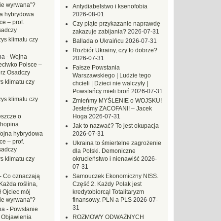
zie wyrwana”?
Antydiabelstwo i ksenofobia
a hybrydowa
2026-08-01
e – prof.
Czy piąte przykazanie naprawdę
sadczy
zakazuje zabijania?
2026-07-31
ys klimatu czy
Ballada o Ukraińcu
2026-07-31
Rozbiór Ukrainy, czy to dobrze?
na
-
Wojna
2026-07-31
eciwko Polsce –
Fałsze Powstania
erz Osadczy
Warszawskiego | Ludzie tego
s klimatu czy
chcieli | Dzieci nie walczyły |
Powstańcy mieli broń
2026-07-31
ys klimatu czy
Zmieńmy MYŚLENIE o WOJSKU!
Jesteśmy ZACOFANI! – Jacek
eszcze o
Hoga
2026-07-31
hopina
Jak to nazwać? To jest okupacja
ojna hybrydowa
2026-07-31
e – prof.
Ukraina to śmiertelne zagrożenie
sadczy
dla Polski. Demoniczne
s klimatu czy
okrucieństwo i nienawiść
2026-
07-31
-
Co oznaczają
Samouczek Ekonomiczny NISS.
Każda roślina,
Część 2. Każdy Polak jest
ł Ojciec mój
kredytobiorcą! Totalitaryzm
zie wyrwana”?
finansowy. PLN a PLS
2026-07-
31
na
-
Powstanie
 Objawienia
ROZMOWY ODWAŻNYCH