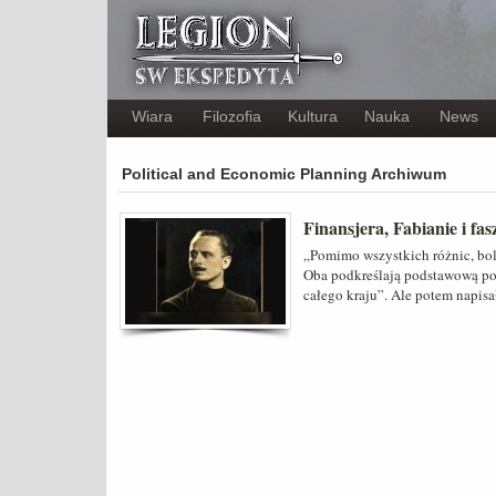
Wiara
Filozofia
Kultura
Nauka
News
Political and Economic Planning Archiwum
Finansjera, Fabianie i fas
„Pomimo wszystkich różnic, bol
Oba podkreślają podstawową po
całego kraju”. Ale potem napisa