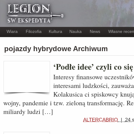
Wiara
Filozofia
Kultura
Nauka
News
Własne recen
pojazdy hybrydowe Archiwum
‘Podłe idee’ czyli co s
Interesy finansowe uczestnik
interesami ludzkości, zauważ
Kolakusica ci spiskowcy knuj
wojny, pandemie i tzw. zieloną transformację. Rez
miliardy ludzi […]
ALTERCABRIO
|
24 