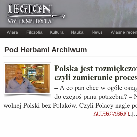
Wiara
Filozofia
Kultura
Nauka
News
Własne recen
Pod Herbami Archiwum
Polska jest rozmiękcz
czyli zamieranie proc
– A co pan chce w ogóle osi
do czegoś panu potrzebni? – N
wolnej Polski bez Polaków. Czyli Polacy nagle p
ALTERCABRIO
|