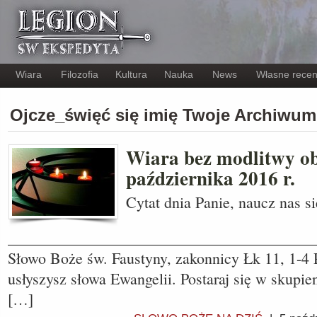
Wiara
Filozofia
Kultura
Nauka
News
Własne recen
Ojcze_święć się imię Twoje Archiwum
Wiara bez modlitwy o
października 2016 r.
Cytat dnia Panie, naucz nas 
_______________________________________
Słowo Boże św. Faustyny, zakonnicy Łk 11, 1-4 
usłyszysz słowa Ewangelii. Postaraj się w skupi
[…]