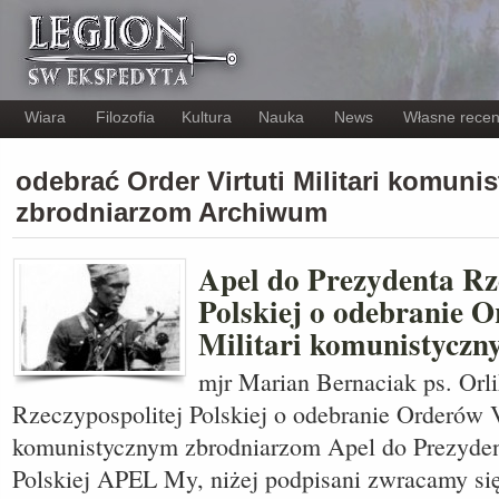
Wiara
Filozofia
Kultura
Nauka
News
Własne recen
odebrać Order Virtuti Militari komun
zbrodniarzom Archiwum
Apel do Prezydenta Rz
Polskiej o odebranie O
Militari komunistycz
mjr Marian Bernaciak ps. Orl
Rzeczypospolitej Polskiej o odebranie Orderów Vi
komunistycznym zbrodniarzom Apel do Prezyden
Polskiej APEL My, niżej podpisani zwracamy si