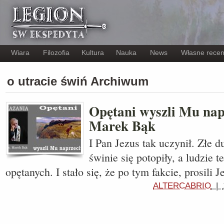
Wiara
Filozofia
Kultura
Nauka
News
Własne recen
o utracie świń Archiwum
Opętani wyszli Mu nap
Marek Bąk
I Pan Jezus tak uczynił. Złe 
świnie się potopiły, a ludzie t
opętanych. I stało się, że po tym fakcie, prosili 
ALTERCABRIO
|