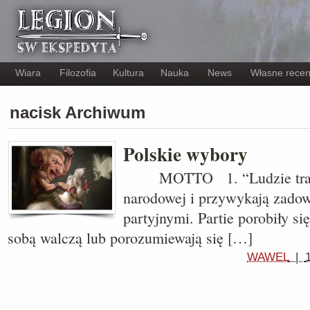
Wiara
Filozofia
Kultura
Nauka
News
Własne recen
nacisk Archiwum
Polskie wybory
MOTTO 1. “Ludzie tracą 
narodowej i przywykają zadow
partyjnymi. Partie porobiły się
sobą walczą lub porozumiewają się […]
WAWEL
|