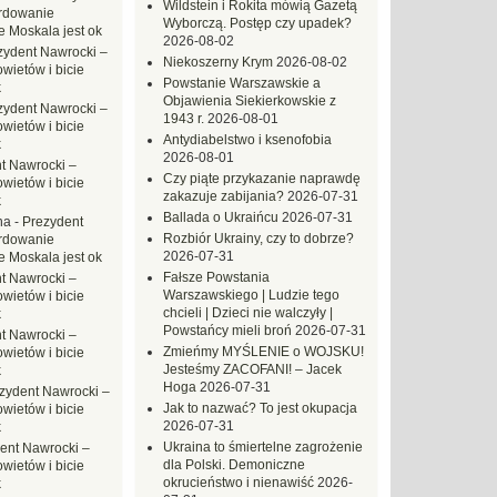
Wildstein i Rokita mówią Gazetą
rdowanie
Wyborczą. Postęp czy upadek?
e Moskala jest ok
2026-08-02
zydent Nawrocki –
Niekoszerny Krym
2026-08-02
ietów i bicie
Powstanie Warszawskie a
k
Objawienia Siekierkowskie z
zydent Nawrocki –
1943 r.
2026-08-01
ietów i bicie
Antydiabelstwo i ksenofobia
k
2026-08-01
t Nawrocki –
Czy piąte przykazanie naprawdę
ietów i bicie
zakazuje zabijania?
2026-07-31
k
Ballada o Ukraińcu
2026-07-31
na
-
Prezydent
Rozbiór Ukrainy, czy to dobrze?
rdowanie
2026-07-31
e Moskala jest ok
Fałsze Powstania
t Nawrocki –
Warszawskiego | Ludzie tego
ietów i bicie
chcieli | Dzieci nie walczyły |
k
Powstańcy mieli broń
2026-07-31
t Nawrocki –
Zmieńmy MYŚLENIE o WOJSKU!
ietów i bicie
Jesteśmy ZACOFANI! – Jacek
k
Hoga
2026-07-31
zydent Nawrocki –
Jak to nazwać? To jest okupacja
ietów i bicie
2026-07-31
k
Ukraina to śmiertelne zagrożenie
ent Nawrocki –
dla Polski. Demoniczne
ietów i bicie
okrucieństwo i nienawiść
2026-
k