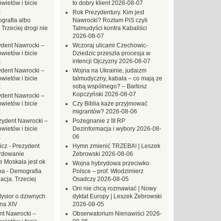
ietów i bicie
to dobry klient
2026-08-07
k
Rok Prezydentury. Kim jest
grafia albo
Nawrocki? Rozłam PiS czyli
 Trzeciej drogi nie
Talmudyści kontra Kabaliści
2026-08-07
ydent Nawrocki –
Wczoraj ulicami Czechowic-
ietów i bicie
Dziedzic przeszła procesja w
k
intencji Ojczyzny
2026-08-07
ydent Nawrocki –
Wojna na Ukrainie, judaizm
ietów i bicie
talmudyczny, kabała – co mają ze
k
sobą wspólnego? – Bartosz
Kopczyński
2026-08-07
ydent Nawrocki –
ietów i bicie
Czy Biblia każe przyjmować
k
migrantów?
2026-08-06
zydent Nawrocki –
Pożegnanie z III RP
ietów i bicie
Dezinformacja i wybory
2026-08-
k
06
icz
-
Prezydent
Hymn zmienić TRZEBA! | Leszek
rdowanie
Żebrowski
2026-08-06
e Moskala jest ok
Wojna hybrydowa przeciwko
na
-
Demografia
Polsce – prof. Włodzimierz
acja. Trzeciej
Osadczy
2026-08-05
Oni nie chcą rozmawiać | Nowy
ysior o dziwnych
dyktat Europy | Leszek Żebrowski
na XIV
2026-08-05
nt Nawrocki –
Obserwatorium Nienawiści
2026-