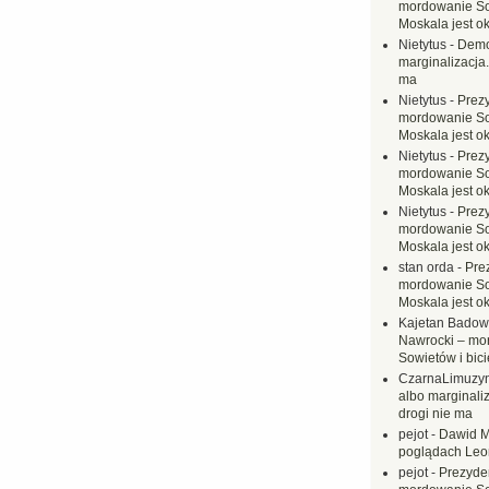
mordowanie Sow
Moskala jest o
Nietytus
-
Demo
marginalizacja.
ma
Nietytus
-
Prez
mordowanie Sow
Moskala jest o
Nietytus
-
Prez
mordowanie Sow
Moskala jest o
Nietytus
-
Prez
mordowanie Sow
Moskala jest o
stan orda
-
Pre
mordowanie Sow
Moskala jest o
Kajetan Badow
Nawrocki – mo
Sowietów i bici
CzarnaLimuzy
albo marginaliz
drogi nie ma
pejot
-
Dawid M
poglądach Leo
pejot
-
Prezyde