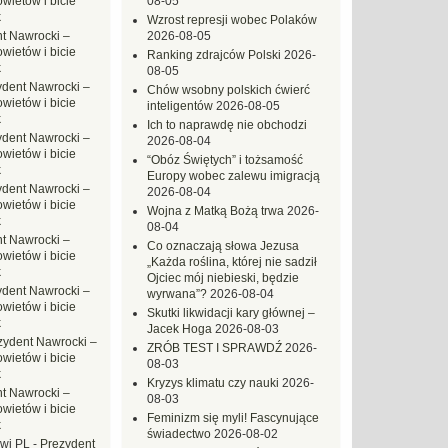
ietów i bicie
08-05
k
Wzrost represji wobec Polaków
t Nawrocki –
2026-08-05
ietów i bicie
Ranking zdrajców Polski
2026-
k
08-05
ydent Nawrocki –
Chów wsobny polskich ćwierć
ietów i bicie
inteligentów
2026-08-05
k
Ich to naprawdę nie obchodzi
ydent Nawrocki –
2026-08-04
ietów i bicie
“Obóz Świętych” i tożsamość
k
Europy wobec zalewu imigracją
ydent Nawrocki –
2026-08-04
ietów i bicie
Wojna z Matką Bożą trwa
2026-
k
08-04
t Nawrocki –
Co oznaczają słowa Jezusa
ietów i bicie
„Każda roślina, której nie sadził
k
Ojciec mój niebieski, będzie
ydent Nawrocki –
wyrwana”?
2026-08-04
ietów i bicie
Skutki likwidacji kary głównej –
k
Jacek Hoga
2026-08-03
zydent Nawrocki –
ZRÓB TEST I SPRAWDŹ
2026-
ietów i bicie
08-03
k
Kryzys klimatu czy nauki
2026-
t Nawrocki –
08-03
ietów i bicie
Feminizm się myli! Fascynujące
k
świadectwo
2026-08-02
owi PL
-
Prezydent