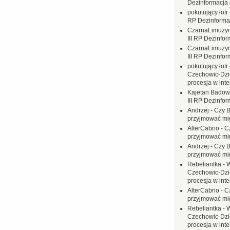
Dezinformacja 
pokutujący łotr
RP Dezinformac
CzarnaLimuzy
III RP Dezinfor
CzarnaLimuzy
III RP Dezinfor
pokutujący łotr
Czechowic-Dzie
procesja w inte
Kajetan Badow
III RP Dezinfor
Andrzej
-
Czy B
przyjmować mi
AlterCabrio
-
C
przyjmować mi
Andrzej
-
Czy B
przyjmować mi
Rebeliantka
-
W
Czechowic-Dzie
procesja w inte
AlterCabrio
-
C
przyjmować mi
Rebeliantka
-
W
Czechowic-Dzie
procesja w inte