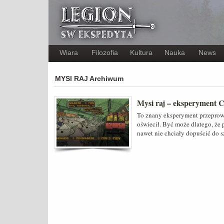
Wiara
Filozofia
Kultura
Nauka
News
MYSI RAJ Archiwum
Mysi raj – eksperyment C
To znany eksperyment przeprowa
oświecił. Być może dlatego, ż
nawet nie chciały dopuścić do s