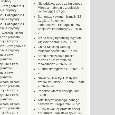
i wybory
Nie oddawaj życia za hulajnogę!
-
Pożegnanie z III
Mięso armatnie nie z polskich
ja i wybory
synów!
2026-07-29
na
-
Pożegnanie z
Samouczek ekonomiczny NISS.
macja i wybory
Część 1. Bezprawie
na
-
Pożegnanie z
ekonomiczne. Pieniądz dłużny.
macja i wybory
Socjalizm korporacyjny
2026-07-
-
Wczoraj ulicami
29
dzic przeszła
Idź na mszę trydencką. Wybierz
ncji Ojczyzny
większe dobro!
2026-07-29
icz
-
Pożegnanie z
China-Maxxing według
macja i wybory
multipolarystów
2026-07-28
iblia każe
Komu przeszkadza polska
grantów?
rodzina? Kto zarabia na
zy Biblia każe
rozwodach?
2026-07-28
grantów?
Kultura strategiczna RP
2026-07-
iblia każe
28
grantów?
Nowe SZOKUJĄCE fakty ws.
czoraj ulicami
szpitali w Polsce?! – Anna Kubala
dzic przeszła
2026-07-28
ncji Ojczyzny
Paneliści Morawieckiego
2026-
zy Biblia każe
07-28
grantów?
Totalitaryzm wymaga jednego
czoraj ulicami
państwa w Europie
2026-07-28
dzic przeszła
Kulisy rewolucji protestanckiej –
ncji Ojczyzny
dr Barbara Stanisławczyk
2026-