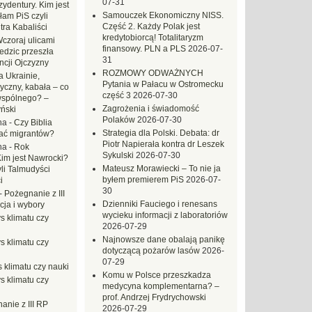
07-31
ydentury. Kim jest
Samouczek Ekonomiczny NISS.
am PiS czyli
Część 2. Każdy Polak jest
tra Kabaliści
kredytobiorcą! Totalitaryzm
czoraj ulicami
finansowy. PLN a PLS
2026-07-
dzic przeszła
31
ncji Ojczyzny
ROZMOWY ODWAŻNYCH
 Ukrainie,
Pytania w Pałacu w Ostromecku
yczny, kabała – co
część 3
2026-07-30
wspólnego? –
Zagrożenia i świadomość
ński
Polaków
2026-07-30
na
-
Czy Biblia
Strategia dla Polski. Debata: dr
ać migrantów?
Piotr Napierała kontra dr Leszek
na
-
Rok
Sykulski
2026-07-30
Kim jest Nawrocki?
Mateusz Morawiecki – To nie ja
li Talmudyści
byłem premierem PiS
2026-07-
i
30
-
Pożegnanie z III
Dzienniki Fauciego i renesans
ja i wybory
wycieku informacji z laboratoriów
s klimatu czy
2026-07-29
Najnowsze dane obalają panikę
s klimatu czy
dotyczącą pożarów lasów
2026-
07-29
 klimatu czy nauki
Komu w Polsce przeszkadza
s klimatu czy
medycyna komplementarna? –
prof. Andrzej Frydrychowski
anie z III RP
2026-07-29