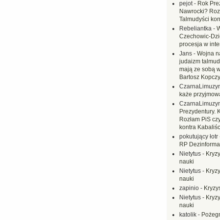
pejot
-
Rok Prez
Nawrocki? Rozł
Talmudyści kon
Rebeliantka
-
W
Czechowic-Dzie
procesja w inte
Jans
-
Wojna na
judaizm talmud
mają ze sobą 
Bartosz Kopczy
CzarnaLimuzy
każe przyjmow
CzarnaLimuzy
Prezydentury. 
Rozłam PiS czy
kontra Kabaliśc
pokutujący łotr
RP Dezinformac
Nietytus
-
Kryzy
nauki
Nietytus
-
Kryzy
nauki
zapinio
-
Kryzys
Nietytus
-
Kryzy
nauki
katolik
-
Pożegn