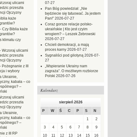
czoraj ulicami
07-27
dzic przeszła
Pan Bóg powiedział: „Nie
ncji Ojczyzny
będziecie się tatuować. Ja jestem
iblia każe
Pan!”
2026-07-27
grantów?
Coraz gorsze relacje polsko-
-
Czy Biblia każe
ukraińskie | Kto jest czyim
grantów?
wrogiem? – Leszek Żebrowski
2026-07-27
s klimatu czy
Chcieli demokracji, a mają
proces karny
2026-07-27
-
Wczoraj ulicami
dzic przeszła
Sygnaliści pod gilotyną
2026-07-
ncji Ojczyzny
27
-
Pożegnanie z III
„Wspieranie Ukrainy nam
ja i wybory
zagraża”. O możliwym rozbiorze
Polski
2026-07-26
 Ukrainie,
yczny, kabała – co
wspólnego? –
Kalendarz
ński
czoraj ulicami
dzic przeszła
sierpień 2026
ncji Ojczyzny
P
W
Ś
C
P
S
N
a Ukrainie,
yczny, kabała – co
1
2
wspólnego? –
3
4
5
6
7
8
9
ński
ie z III RP
10
11
12
13
14
15
16