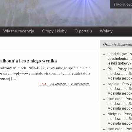
STRONA GŁ
Własne recenzje
Grupy i kluby
O portalu
Wpłaty
Ostatnie komenta
upadek cywiliza
psychologiczna
alhoun’a i co z niego wynika
jesteś gotowy?
dzony w latach 1968-1972, który nikogo specjalnie nie
Piko
-
Prezyden
e pewnym wpływowym środowiskom na tym nie zależało a
mordowanie Sow
zerszej […]
Moskala jest o
zapinio
-
Prezy
PIKO
|
24 września
|
2 komentarze
mordowanie Sow
Moskala jest o
stan orda
-
Pre
mordowanie Sow
Moskala jest o
Nietytus
-
Prez
mordowanie Sow
Moskala jest o
stan orda
-
Pre