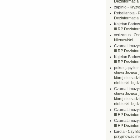
Dezinformacja 
zapinio
-
Kryzys
Rebeliantka
-
P
Dezinformacja 
Kajetan Badow
III RP Dezinfor
verizanus
-
Obs
Nienawiści
CzarnaLimuzy
III RP Dezinfor
Kajetan Badow
III RP Dezinfor
pokutujący łotr
słowa Jezusa „
której nie sadzi
niebieski, będ
CzarnaLimuzy
słowa Jezusa „
której nie sadzi
niebieski, będ
CzarnaLimuzy
III RP Dezinfor
CzarnaLimuzy
III RP Dezinfor
karola
-
Czy Bi
przyjmować mi