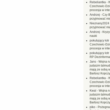
Rebeliantka
-
W
Czechowic-Dzie
procesja w inte
Andrzej
-
Czy B
przyjmować mi
Nieznany2024
przyjmować mi
Andrzej
-
Kryzy
nauki
pokutujący łotr
Czechowic-Dzie
procesja w inte
pokutujący łotr
RP Dezinformac
Jans
-
Wojna na
judaizm talmud
mają ze sobą 
Bartosz Kopczy
Rebeliantka
-
W
Czechowic-Dzie
procesja w inte
Kwal
-
Wojna n
judaizm talmud
mają ze sobą 
Bartosz Kopczy
piko
-
Pożegnan