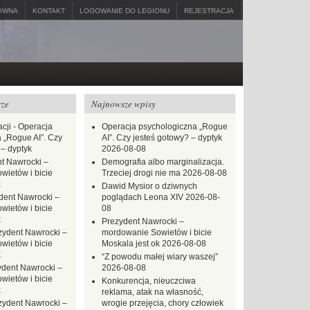
ÓWNA
KONTAKT
LOGOWANIE DO LEGIONU
REJESTRACJA
rze
Najnowsze wpisy
cji
-
Operacja
Operacja psychologiczna „Rogue
 „Rogue AI”. Czy
AI”. Czy jesteś gotowy? – dyptyk
 – dyptyk
2026-08-08
t Nawrocki –
Demografia albo marginalizacja.
ietów i bicie
Trzeciej drogi nie ma
2026-08-08
k
Dawid Mysior o dziwnych
dent Nawrocki –
poglądach Leona XIV
2026-08-
ietów i bicie
08
k
Prezydent Nawrocki –
zydent Nawrocki –
mordowanie Sowietów i bicie
ietów i bicie
Moskala jest ok
2026-08-08
k
“Z powodu małej wiary waszej”
ydent Nawrocki –
2026-08-08
ietów i bicie
Konkurencja, nieuczciwa
k
reklama, atak na własność,
zydent Nawrocki –
wrogie przejęcia, chory człowiek