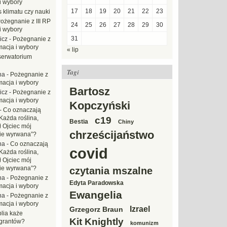
i wybory
17
18
19
20
21
22
23
 klimatu czy nauki
ożegnanie z III RP
24
25
26
27
28
29
30
i wybory
31
icz
-
Pożegnanie z
macja i wybory
« lip
erwatorium
Tagi
na
-
Pożegnanie z
macja i wybory
Bartosz
icz
-
Pożegnanie z
macja i wybory
Kopczyński
-
Co oznaczają
Każda roślina,
c19
Bestia
Chiny
ł Ojciec mój
chrześcijaństwo
zie wyrwana”?
na
-
Co oznaczają
covid
Każda roślina,
ł Ojciec mój
zie wyrwana”?
czytania mszalne
na
-
Pożegnanie z
Edyta Paradowska
macja i wybory
Ewangelia
na
-
Pożegnanie z
macja i wybory
Izrael
Grzegorz Braun
blia każe
Kit Knightly
grantów?
komunizm