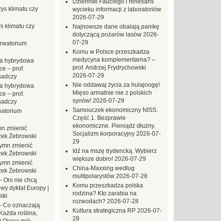
Dzienniki Fauciego i renesans
ys klimatu czy
wycieku informacji z laboratoriów
2026-07-29
s klimatu czy
Najnowsze dane obalają panikę
dotyczącą pożarów lasów
2026-
07-29
rwatorium
Komu w Polsce przeszkadza
medycyna komplementarna? –
a hybrydowa
prof. Andrzej Frydrychowski
e – prof.
2026-07-29
sadczy
Nie oddawaj życia za hulajnogę!
a hybrydowa
Mięso armatnie nie z polskich
e – prof.
synów!
2026-07-29
sadczy
Samouczek ekonomiczny NISS.
atorium
Część 1. Bezprawie
ekonomiczne. Pieniądz dłużny.
n zmienić
Socjalizm korporacyjny
2026-07-
zek Żebrowski
29
ymn zmienić
Idź na mszę trydencką. Wybierz
zek Żebrowski
większe dobro!
2026-07-29
ymn zmienić
China-Maxxing według
zek Żebrowski
multipolarystów
2026-07-28
-
Oni nie chcą
Komu przeszkadza polska
wy dyktat Europy |
rodzina? Kto zarabia na
ski
rozwodach?
2026-07-28
-
Co oznaczają
Kultura strategiczna RP
2026-07-
Każda roślina,
28