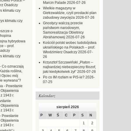
eciwko Polsce –
Marcin Palade
2026-07-26
erz Osadczy
Wielkie magazyny w
s klimatu czy
Gietrzwałdzie, czyli prostacki plan
zabudowy zwycięża
2026-07-26
ys klimatu czy
Gnostycy walczą przeciw
państwom narodowym,
eszcze o
Samorealizacja Obietnicy
hopina
Abrahamowej
2026-07-26
ojna hybrydowa
Kościół polski wobec ludobójstwa
e – prof.
ukraińskiego na Polakach – prof.
sadczy
Włodzimierz Osadczy
2026-07-
s klimatu czy
26
Krzysztof Szczawiński „Platon –
-
Co oznaczają
najbardziej niebezpieczny filozof,
Każda roślina,
jaki kiedykolwiek żył”
2026-07-26
ł Ojciec mój
Po co IM rozłam w PiS-ie?
2026-
zie wyrwana”?
07-25
na
-
Powstanie
 Objawienia
Kalendarz
z 1943 r.
stanie
 Objawienia
sierpień 2026
z 1943 r.
P
W
Ś
C
P
S
N
-
Powstanie
 Objawienia
1
2
z 1943 r.
iętych” i