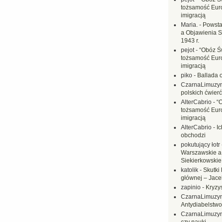
tożsamość Eur
imigracją
Maria.
-
Powsta
a Objawienia S
1943 r.
pejot
-
“Obóz Św
tożsamość Eur
imigracją
piko
-
Ballada 
CzarnaLimuzy
polskich ćwierć
AlterCabrio
-
“
tożsamość Eur
imigracją
AlterCabrio
-
I
obchodzi
pokutujący łotr
Warszawskie a
Siekierkowskie 
katolik
-
Skutki 
głównej – Jac
zapinio
-
Kryzys
CzarnaLimuzy
Antydiabelstwo
CzarnaLimuzy