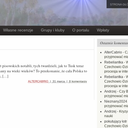
STRONA GŁ
Własne recenzje
Grupy i kluby
O portalu
Wpłaty
Ostatnie komenta
AlterCabrio
-
C
przyjmować mi
Rebeliantka
-
W
t pisowskich notabli, tych twardzieli, jak to Tusk teraz
Czechowic-Dzie
hany na wieki wieków? To przekonanie, że cała Polska to
procesja w inte
, […]
Rebeliantka
-
W
Czechowic-Dzie
ALTERCABRIO
|
31 marca
|
6 komentarzy
procesja w inte
Andrzej
-
Czy B
przyjmować mi
Nieznany2024
przyjmować mi
Andrzej
-
Kryzy
nauki
pokutujący łotr
Czechowic-Dzie