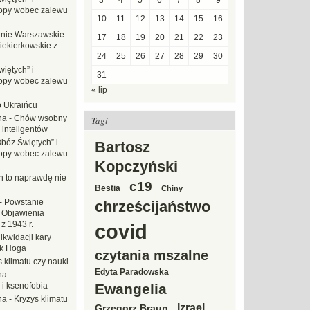
3
4
5
6
7
8
9
opy wobec zalewu
10
11
12
13
14
15
16
nie Warszawskie
17
18
19
20
21
22
23
iekierkowskie z
24
25
26
27
28
29
30
iętych” i
31
opy wobec zalewu
« lip
o Ukraińcu
na
-
Chów wsobny
Tagi
 inteligentów
Obóz Świętych” i
Bartosz
opy wobec zalewu
Kopczyński
ch to naprawdę nie
c19
Bestia
Chiny
-
Powstanie
chrześcijaństwo
 Objawienia
z 1943 r.
covid
likwidacji kary
ek Hoga
czytania mszalne
 klimatu czy nauki
Edyta Paradowska
na
-
 i ksenofobia
Ewangelia
na
-
Kryzys klimatu
Izrael
Grzegorz Braun