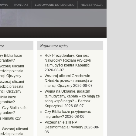
ÓWNA
KONTAKT
LOGOWANIE DO LEGIONU
REJESTRACJA
rze
Najnowsze wpisy
zy Biblia każe
Rok Prezydentury. Kim jest
grantów?
Nawrocki? Rozłam PiS czyli
Talmudyści kontra Kabaliści
czoraj ulicami
2026-08-07
dzic przeszła
ncji Ojczyzny
Wczoraj ulicami Czechowic-
Dziedzic przeszła procesja w
czoraj ulicami
intencji Ojczyzny
2026-08-07
dzic przeszła
ncji Ojczyzny
Wojna na Ukrainie, judaizm
talmudyczny, kabała – co mają ze
iblia każe
sobą wspólnego? – Bartosz
grantów?
Kopczyński
2026-08-07
-
Czy Biblia każe
Czy Biblia każe przyjmować
grantów?
migrantów?
2026-08-06
s klimatu czy
Pożegnanie z III RP
Dezinformacja i wybory
2026-08-
-
Wczoraj ulicami
06
dzic przeszła