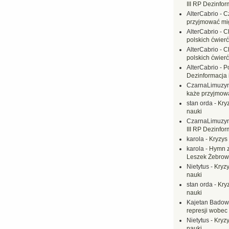
III RP Dezinfor
AlterCabrio
-
C
przyjmować mi
AlterCabrio
-
C
polskich ćwierć
AlterCabrio
-
C
polskich ćwierć
AlterCabrio
-
P
Dezinformacja 
CzarnaLimuzy
każe przyjmow
stan orda
-
Kryz
nauki
CzarnaLimuzy
III RP Dezinfor
karola
-
Kryzys 
karola
-
Hymn z
Leszek Żebrow
Nietytus
-
Kryzy
nauki
stan orda
-
Kryz
nauki
Kajetan Badow
represji wobec
Nietytus
-
Kryzy
nauki