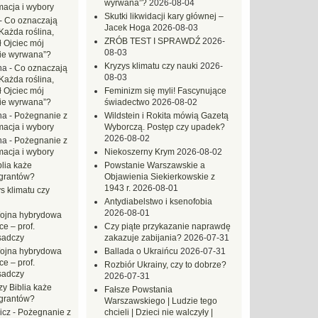
wyrwana”?
2026-08-04
macja i wybory
Skutki likwidacji kary głównej –
-
Co oznaczają
Jacek Hoga
2026-08-03
Każda roślina,
ZRÓB TEST I SPRAWDŹ
2026-
ł Ojciec mój
08-03
zie wyrwana”?
Kryzys klimatu czy nauki
2026-
na
-
Co oznaczają
08-03
Każda roślina,
ł Ojciec mój
Feminizm się myli! Fascynujące
zie wyrwana”?
świadectwo
2026-08-02
na
-
Pożegnanie z
Wildstein i Rokita mówią Gazetą
macja i wybory
Wyborczą. Postęp czy upadek?
2026-08-02
na
-
Pożegnanie z
macja i wybory
Niekoszerny Krym
2026-08-02
blia każe
Powstanie Warszawskie a
grantów?
Objawienia Siekierkowskie z
1943 r.
2026-08-01
s klimatu czy
Antydiabelstwo i ksenofobia
2026-08-01
ojna hybrydowa
e – prof.
Czy piąte przykazanie naprawdę
sadczy
zakazuje zabijania?
2026-07-31
ojna hybrydowa
Ballada o Ukraińcu
2026-07-31
e – prof.
Rozbiór Ukrainy, czy to dobrze?
sadczy
2026-07-31
zy Biblia każe
Fałsze Powstania
grantów?
Warszawskiego | Ludzie tego
icz
-
Pożegnanie z
chcieli | Dzieci nie walczyły |