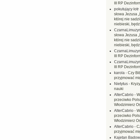
III RP Dezinfor
pokutujący łotr
słowa Jezusa „
której nie sadzi
niebieski, będ
CzarnaLimuzy
słowa Jezusa „
której nie sadzi
niebieski, będ
CzarnaLimuzy
III RP Dezinfor
CzarnaLimuzy
III RP Dezinfor
karola
-
Czy Bi
przyjmować mi
Nietytus
-
Kryzy
nauki
AlterCabrio
-
W
przeciwko Polsc
Włodzimierz O
AlterCabrio
-
W
przeciwko Polsc
Włodzimierz O
AlterCabrio
-
C
przyjmować mi
Kajetan Badow