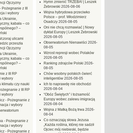
Hymn zmienić TRZEBA! | Leszek
ncji Ojczyzny
Żebrowski
2026-08-06
-
Pożegnanie z III
Wojna hybrydowa przeciwko
ja i wybory
Polsce – prof. Włodzimierz
 Ukrainie,
Osadczy
2026-08-05
yczny, kabała – co
Oni nie chcą rozmawiać | Nowy
wspólnego? –
dyktat Europy | Leszek Żebrowski
ński
2026-08-05
czoraj ulicami
Obserwatorium Nienawiści
2026-
dzic przeszła
08-05
ncji Ojczyzny
Wzrost represji wobec Polaków
a Ukrainie,
2026-08-05
yczny, kabała – co
wspólnego? –
Ranking zdrajców Polski
2026-
ński
08-05
ie z III RP
Chów wsobny polskich ćwierć
i wybory
inteligentów
2026-08-05
 klimatu czy nauki
Ich to naprawdę nie obchodzi
2026-08-04
ożegnanie z III RP
i wybory
“Obóz Świętych” i tożsamość
Europy wobec zalewu imigracją
icz
-
Pożegnanie z
2026-08-04
macja i wybory
Wojna z Matką Bożą trwa
2026-
erwatorium
08-04
Co oznaczają słowa Jezusa
na
-
Pożegnanie z
„Każda roślina, której nie sadził
macja i wybory
Ojciec mój niebieski, będzie
icz
-
Pożegnanie z