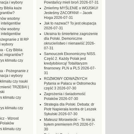
macja i wybory
Powstańcy mieli broń
2026-07-31
zy Biblia każe
Zmieńmy MYŚLENIE o WOJSKU!
grantów?
Jesteśmy ZACOFANI! – Jacek
Hoga
2026-07-31
hów wsobny
 inteligentów
Jak to nazwać? To jest okupacja
2026-07-31
hów wsobny
 inteligentów
Ukraina to śmiertelne zagrożenie
dla Polski. Demoniczne
ożegnanie z III RP
okrucieństwo i nienawiść
2026-
i wybory
07-31
na
-
Czy Biblia
Samouczek Ekonomiczny NISS.
ać migrantów?
Część 2. Każdy Polak jest
ys klimatu czy
kredytobiorcą! Totalitaryzm
finansowy. PLN a PLS
2026-07-
na
-
Pożegnanie z
31
macja i wybory
ROZMOWY ODWAŻNYCH
klimatu czy nauki
Pytania w Pałacu w Ostromecku
mienić TRZEBA! |
część 3
2026-07-30
ski
Zagrożenia i świadomość
s klimatu czy
Polaków
2026-07-30
Strategia dla Polski. Debata: dr
ys klimatu czy
Piotr Napierała kontra dr Leszek
Sykulski
2026-07-30
icz
-
Wzrost
Mateusz Morawiecki – To nie ja
 Polaków
byłem premierem PiS
2026-07-
s klimatu czy
30