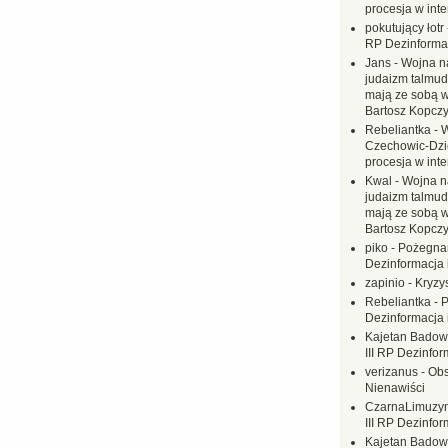
procesja w inte
pokutujący łotr
RP Dezinformac
Jans
-
Wojna na
judaizm talmud
mają ze sobą 
Bartosz Kopczy
Rebeliantka
-
W
Czechowic-Dzie
procesja w inte
Kwal
-
Wojna n
judaizm talmud
mają ze sobą 
Bartosz Kopczy
piko
-
Pożegnan
Dezinformacja 
zapinio
-
Kryzys
Rebeliantka
-
P
Dezinformacja 
Kajetan Badow
III RP Dezinfor
verizanus
-
Obs
Nienawiści
CzarnaLimuzy
III RP Dezinfor
Kajetan Badow