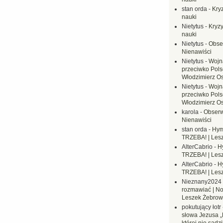
stan orda
-
Kryz
nauki
Nietytus
-
Kryzy
nauki
Nietytus
-
Obse
Nienawiści
Nietytus
-
Wojn
przeciwko Polsc
Włodzimierz O
Nietytus
-
Wojn
przeciwko Polsc
Włodzimierz O
karola
-
Obserw
Nienawiści
stan orda
-
Hym
TRZEBA! | Les
AlterCabrio
-
H
TRZEBA! | Les
AlterCabrio
-
H
TRZEBA! | Les
Nieznany2024
rozmawiać | No
Leszek Żebrow
pokutujący łotr
słowa Jezusa „