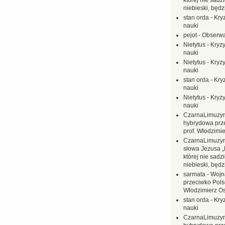
której nie sadzi
niebieski, będ
stan orda
-
Kryz
nauki
pejot
-
Obserwa
Nietytus
-
Kryzy
nauki
Nietytus
-
Kryzy
nauki
stan orda
-
Kryz
nauki
Nietytus
-
Kryzy
nauki
CzarnaLimuzy
hybrydowa prz
prof. Włodzimi
CzarnaLimuzy
słowa Jezusa „
której nie sadzi
niebieski, będ
sarmata
-
Wojn
przeciwko Polsc
Włodzimierz O
stan orda
-
Kryz
nauki
CzarnaLimuzy