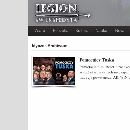
Wiara
Filozofia
Kultura
Nauka
News
kłyczek Archiwum
Pomocnicy Tuska
Pamiętacie film ‘Reset’ i zachwy
został właśnie dojechany, zajec
tradycja powstańcza, AK, WiN-u