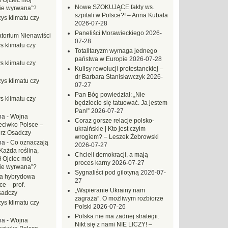
ł Ojciec mój
Nowe SZOKUJĄCE fakty ws.
zie wyrwana”?
szpitali w Polsce?! – Anna Kubala
ys klimatu czy
2026-07-28
Paneliści Morawieckiego
2026-
torium Nienawiści
07-28
s klimatu czy
Totalitaryzm wymaga jednego
państwa w Europie
2026-07-28
s klimatu czy
Kulisy rewolucji protestanckiej –
dr Barbara Stanisławczyk
2026-
ys klimatu czy
07-27
Pan Bóg powiedział: „Nie
s klimatu czy
będziecie się tatuować. Ja jestem
Pan!”
2026-07-27
na
-
Wojna
Coraz gorsze relacje polsko-
eciwko Polsce –
ukraińskie | Kto jest czyim
erz Osadczy
wrogiem? – Leszek Żebrowski
na
-
Co oznaczają
2026-07-27
Każda roślina,
Chcieli demokracji, a mają
ł Ojciec mój
proces karny
2026-07-27
zie wyrwana”?
Sygnaliści pod gilotyną
2026-07-
a hybrydowa
27
e – prof.
„Wspieranie Ukrainy nam
sadczy
zagraża”. O możliwym rozbiorze
ys klimatu czy
Polski
2026-07-26
Polska nie ma żadnej strategii.
na
-
Wojna
Nikt się z nami NIE LICZY! –