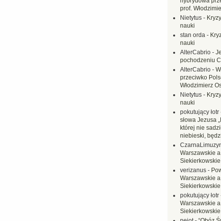
hybrydowa prz
prof. Włodzimi
Nietytus
-
Kryzy
nauki
stan orda
-
Kryz
nauki
AlterCabrio
-
J
pochodzeniu C
AlterCabrio
-
W
przeciwko Polsc
Włodzimierz O
Nietytus
-
Kryzy
nauki
pokutujący łotr
słowa Jezusa „
której nie sadzi
niebieski, będ
CzarnaLimuzy
Warszawskie a
Siekierkowskie 
verizanus
-
Pow
Warszawskie a
Siekierkowskie 
pokutujący łotr
Warszawskie a
Siekierkowskie 
pejot
-
“Obóz Św